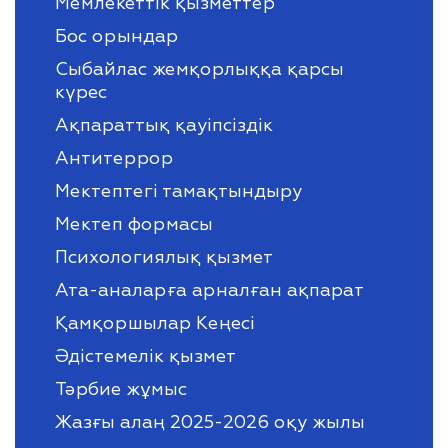
Мемлекеттік қызметтер
Бос орындар
Сыбайлас жемқорлыққа қарсы
күрес
Ақпараттық қауіпсіздік
Антитеррор
Мектептегі тамақтындыру
Мектеп формасы
Психологиялық қызмет
Ата-аналарға арналған ақпарат
Қамқоршылар Кеңесі
Әдістемелік қызмет
Тәрбие жұмыс
Жазғы алаң 2025-2026 оқу жылы