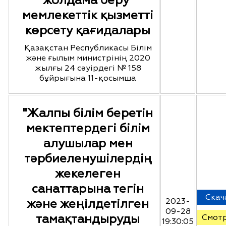
жолдама беру"
мемлекеттік қызметті
көрсету қағидалары
Қазақстан Республикасы Білім
және ғылым министрінің 2020
жылғы 24 сәуірдегі № 158
бұйрығына 11-қосымша
"Жалпы білім беретін
мектептердегі білім
алушылар мен
тәрбиеленушілердің
жекелеген
санаттарына тегін
Скач
және жеңілдетілген
2023-
09-28
тамақтандыруды
Смот
19:30:05