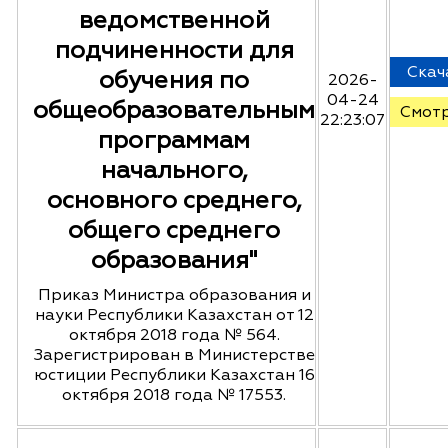
ведомственной
подчиненности для
Скач
обучения по
2026-
04-24
общеобразовательным
Смот
22:23:07
программам
начального,
основного среднего,
общего среднего
образования"
Приказ Министра образования и
науки Республики Казахстан от 12
октября 2018 года № 564.
Зарегистрирован в Министерстве
юстиции Республики Казахстан 16
октября 2018 года № 17553.