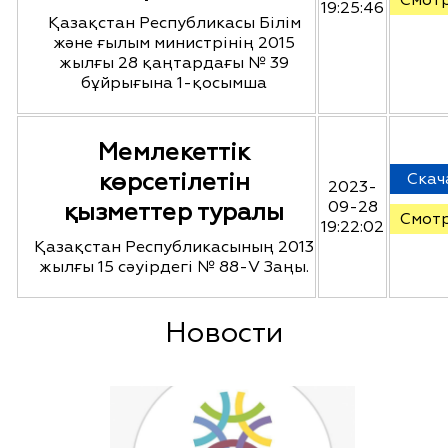
Смот
19:25:46
Қазақстан Республикасы Білім
және ғылым министрінің 2015
жылғы 28 қаңтардағы № 39
бұйрығына 1-қосымша
Мемлекеттік
көрсетілетін
Скач
2023-
қызметтер туралы
09-28
Смот
19:22:02
Қазақстан Республикасының 2013
жылғы 15 сәуірдегі № 88-V Заңы.
Новости