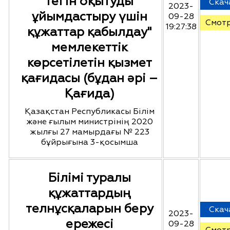
тегін оқытуды
Скач
2023-
ұйымдастыру үшін
09-28
Смот
19:27:38
құжаттар қабылдау"
мемлекеттік
көрсетілетін қызмет
қағидасы (бұдан әрі –
Қағида)
Қазақстан Республикасы Білім
және ғылым министрінің 2020
жылғы 27 мамырдағы № 223
бұйрығына 3-қосымша
Білімі туралы
құжаттардың
телнұсқаларын беру
Скач
2023-
ережесі
09-28