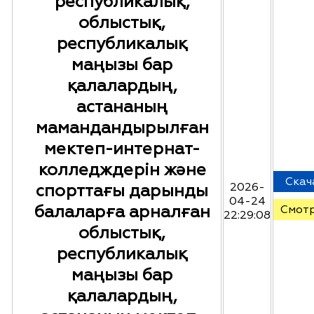
республикалық,
облыстық,
республикалық
маңызы бар
қалалардың,
астананың
мамандандырылған
мектеп-интернат-
колледждерін және
Скач
спорттағы дарынды
2026-
04-24
балаларға арналған
Смот
22:29:08
облыстық,
республикалық
маңызы бар
қалалардың,