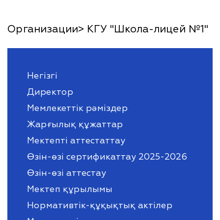
Организации> КГУ "Школа-лицей №1"
Негізгі
Директор
Мемлекеттік рәміздер
Жарғылық құжаттар
Мектепті аттестаттау
Өзін-өзі сертификаттау 2025-2026
Өзін-өзі аттестау
Мектеп құрылымы
Нормативтік-құқықтық актілер