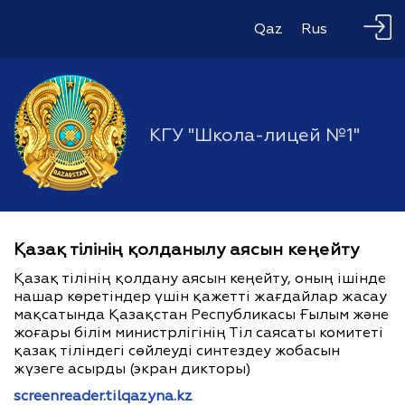
Qaz
Rus
КГУ "Школа-лицей №1"
Қазақ тілінің қолданылу аясын кеңейту
Қазақ тілінің қолдану аясын кеңейту, оның ішінде
нашар көретіндер үшін қажетті жағдайлар жасау
мақсатында Қазақстан Республикасы Ғылым және
жоғары білім министрлігінің Тіл саясаты комитеті
қазақ тіліндегі сөйлеуді синтездеу жобасын
жүзеге асырды (экран дикторы)
screenreader.tilqazyna.kz