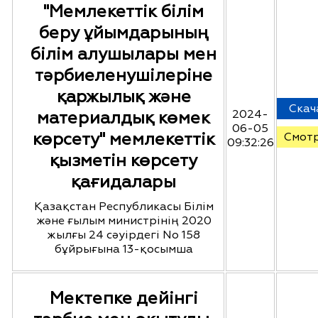
"Мемлекеттік білім
беру ұйымдарының
білім алушылары мен
тәрбиеленушілеріне
қаржылық және
Скач
материалдық көмек
2024-
06-05
көрсету" мемлекеттік
Смот
09:32:26
қызметін көрсету
қағидалары
Қазақстан Республикасы Білім
және ғылым министрінің 2020
жылғы 24 сәуірдегі No 158
бұйрығына 13-қосымша
Мектепке дейінгі