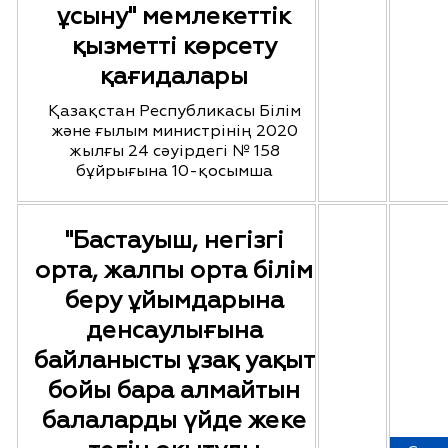
ұсыну" мемлекеттік
қызметті көрсету
қағидалары
Қазақстан Республикасы Білім
және ғылым министрінің 2020
жылғы 24 сәуірдегі № 158
бұйрығына 10-қосымша
"Бастауыш, негізгі
орта, жалпы орта білім
беру ұйымдарына
денсаулығына
байланысты ұзақ уақыт
бойы бара алмайтын
балаларды үйде жеке