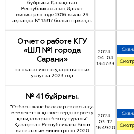
бұйрығы. Қазақстан
Республикасының Әділет
министрлігінде 2016 жылы 29
ақпанда № 13317 болып тіркелді.
Отчет о работе КГУ
«ШЛ №1 города
Скач
2024-
Сарани»
04-04
Смот
13:47:33
по оказанию государственных
услуг за 2023 год
№ 41 бұйрығы.
"Отбасы және балалар саласында
мемлекеттік қызметтерді көрсету
Скач
2024-
қағидаларын бекіту туралы"
03-12
Қазақстан Республикасы Білім
Смот
16:49:20
және ғылым министрінің 2020