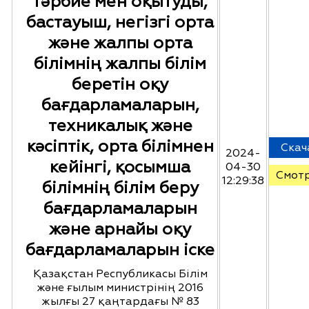
тәрбие мен оқытуды,
бастауыш, негізгі орта
және жалпы орта
білімнің жалпы білім
беретін оқу
бағдарламаларын,
техникалық және
кәсіптік, орта білімнен
Скач
2024-
кейінгі, қосымша
04-30
Смот
12:29:38
білімнің білім беру
бағдарламаларын
және арнайы оқу
бағдарламаларын іске
Қазақстан Республикасы Білім
және ғылым министрінің 2016
жылғы 27 қаңтардағы № 83