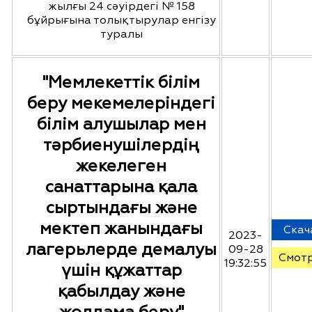
жылғы 24 сәуірдегі № 158
бұйрығына толықтырулар енгізу
туралы
"Мемлекеттік білім
беру мекемелеріндегі
білім алушылар мен
тәрбиенушілердің
жекелеген
санаттарына қала
сыртындағы және
мектеп жанындағы
Скач
2023-
лагерьлерде демалуы
09-28
Смот
19:32:55
үшін құжаттар
қабылдау және