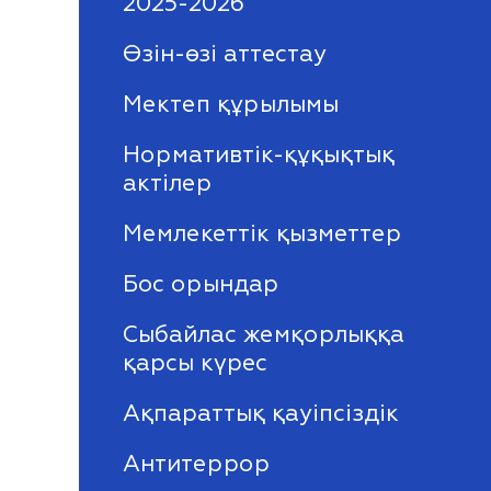
2025-2026
Өзін-өзі аттестау
Мектеп құрылымы
Нормативтік-құқықтық
актілер
Мемлекеттік қызметтер
Бос орындар
Сыбайлас жемқорлыққа
қарсы күрес
Ақпараттық қауіпсіздік
Антитеррор