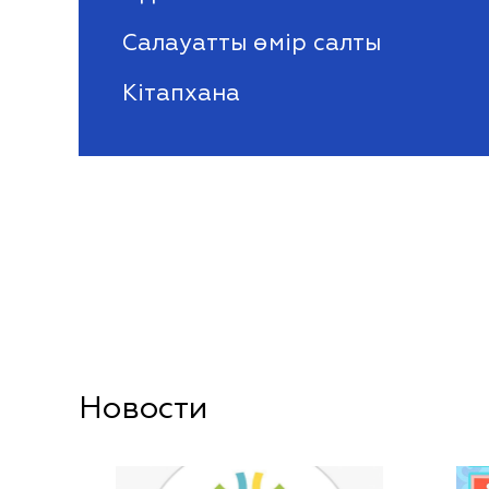
Салауатты өмір салты
Кітапхана
Новости