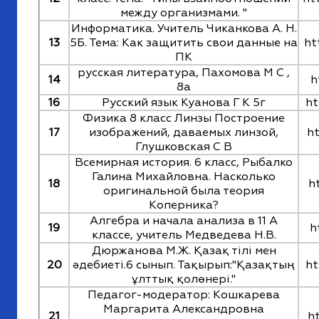
между организмами. "
Информатика. Учитель Чиканкова А. Н.
13
5Б. Тема: Как защитить свои данные на
ht
ПК
русская литература, Пахомова М С ,
14
h
8а
16
Русский язык Куанова Г К 5г
ht
Физика 8 класс Линзы Построение
17
изображений, даваемых линзой,
h
Глушковская С В
Всемирная история. 6 класс, Рыбалко
Галина Михайловна. Насколько
18
h
оригинальной была теория
Коперника?
Алгебра и начала анализа в 11 А
19
h
классе, учитель Медведева Н.В.
Дюржанова М.Ж. Қазақ тілі мен
20
әдебиеті.6 сынып. Тақырып:"Қазақтың
ht
ұлттық қолөнері."
Педагог-модератор: Кошкарева
Маргарита Александровна
21
h