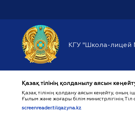
КГУ "Школа-лицей 
Қазақ тілінің қолданылу аясын кеңейт
Қазақ тілінің қолдану аясын кеңейту, оның 
Ғылым және жоғары білім министрлігінің Тіл 
screenreader.tilqazyna.kz