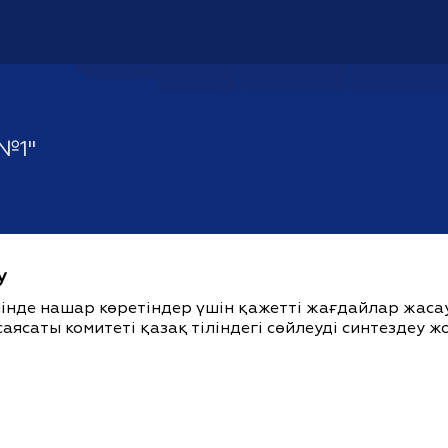
№1"
у
ішінде нашар көретіндер үшін қажетті жағдайлар жас
саясаты комитеті қазақ тіліндегі сөйлеуді синтездеу 