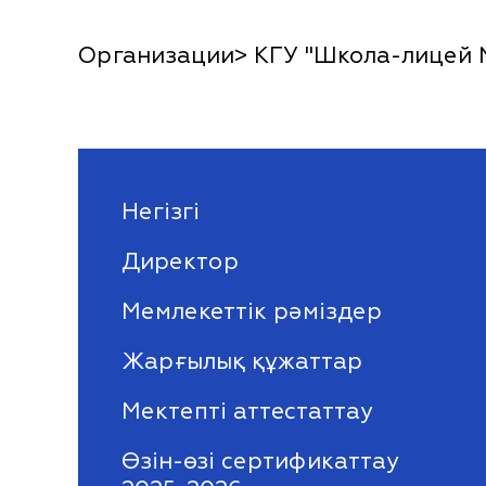
Организации> КГУ "Школа-лицей 
Негізгі
Директор
Мемлекеттік рәміздер
Жарғылық құжаттар
Мектепті аттестаттау
Өзін-өзі сертификаттау