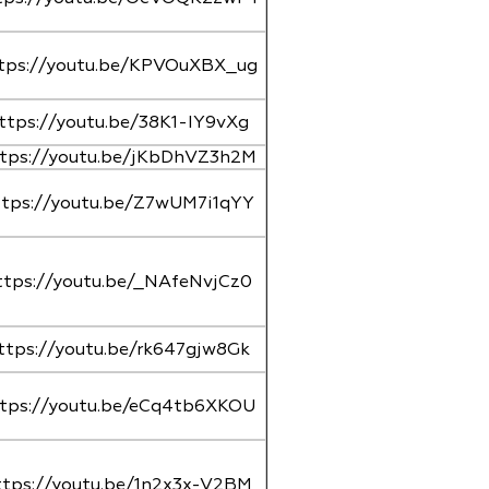
tps://youtu.be/KPVOuXBX_ug
ttps://youtu.be/38K1-IY9vXg
tps://youtu.be/jKbDhVZ3h2M
ttps://youtu.be/Z7wUM7i1qYY
ttps://youtu.be/_NAfeNvjCz0
ttps://youtu.be/rk647gjw8Gk
tps://youtu.be/eCq4tb6XKOU
ttps://youtu.be/1n2x3x-V2BM