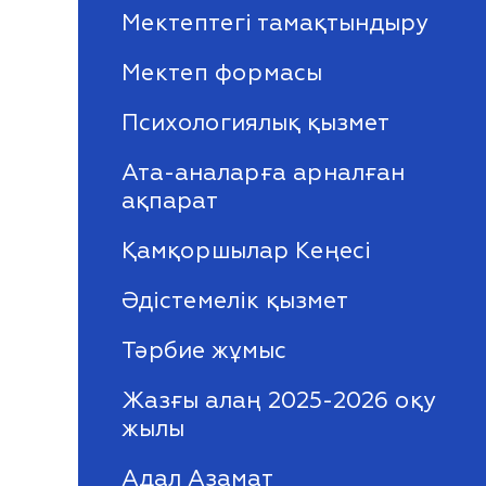
Мектептегі тамақтындыру
Мектеп формасы
Психологиялық қызмет
Ата-аналарға арналған
ақпарат
Қамқоршылар Кеңесі
Әдістемелік қызмет
Тәрбие жұмыс
Жазғы алаң 2025-2026 оқу
жылы
Адал Азамат