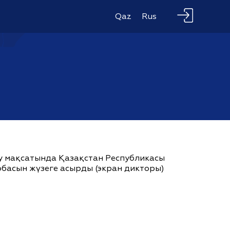
Qaz
Rus
ау мақсатында Қазақстан Республикасы
жобасын жүзеге асырды (экран дикторы)