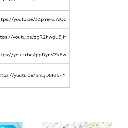
ttps://youtu.be/3ZpYePZYcQc
tps://youtu.be/zgR2hwgU5jM
ttps://youtu.be/glpDynVZk6w
ttps://youtu.be/5nLjD8Fs5PY