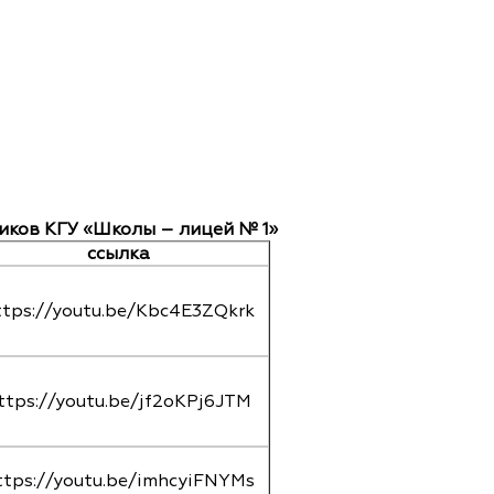
иков КГУ «Школы – лицей № 1»
ссылка
ttps://youtu.be/Kbc4E3ZQkrk
ttps://youtu.be/jf2oKPj6JTM
ttps://youtu.be/imhcyiFNYMs