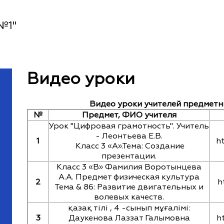
№1"
Видео уроки
Видео уроки учителей предметн
№
Предмет, ФИО учителя
Урок "Цифровая грамотность". Учитель
- Леонтьева Е.В.
1
h
Класс 3 «А».Тема: Создание
презентации.
Класс 3 «В» Фамилия Воротынцева
А.А. Предмет физическая культура
2
h
Тема & 86: Развитие двигательных и
волевых качеств.
қазақ тілі , 4 -сынып мұғалімі:
3
Даукенова Лаззат Галымовна
h