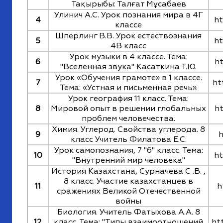
Тақырыбы: Талғат Мұсабаев
Улинич А.С. Урок познания мира в 4Г
4
ht
классе
Шперлинг В.В. Урок естествознания
5
ht
4В класс
Урок музыки в 4 классе. Тема:
6
h
"Вселенная звука" Касаткина Т.Ю.
Урок «Обучения грамоте» в 1 классе.
7
ht
Тема: «Устная и письменная речь».
Урок география 11 класс. Тема:
8
Мировой опыт в решении глобальных
h
проблем человечества.
Химия. Углерод. Свойства углерода. 8
9
h
класс Учитель Филатова Е.С.
Урок самопознания, 7 "б" класс. Тема:
10
ht
"Внутренний мир человека"
История Казахстана, Сурначева С .В. ,
8 класс. Участие казахстанцев в
11
h
сражениях Великой Отечественной
войны
Биология. Учитель Фатыхова А.А. 8
12
класс. Тема: "Типы взаимоотношений
ht