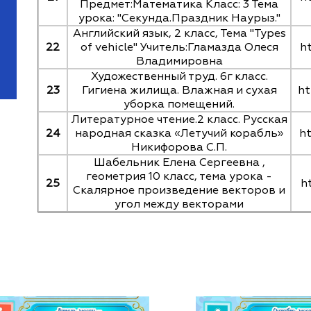
Предмет:Математика Класс: 3 Тема
урока: "Секунда.Праздник Наурыз."
Английский язык, 2 класс, Тема "Types
22
of vehicle" Учитель:Гламазда Олеся
h
Владимировна
Художественный труд. 6г класс.
23
Гигиена жилища. Влажная и сухая
ht
уборка помещений.
Литературное чтение.2 класс. Русская
24
народная сказка «Летучий корабль»
h
Никифорова С.П.
Шабельник Елена Сергеевна ,
геометрия 10 класс, тема урока -
25
h
Скалярное произведение векторов и
угол между векторами