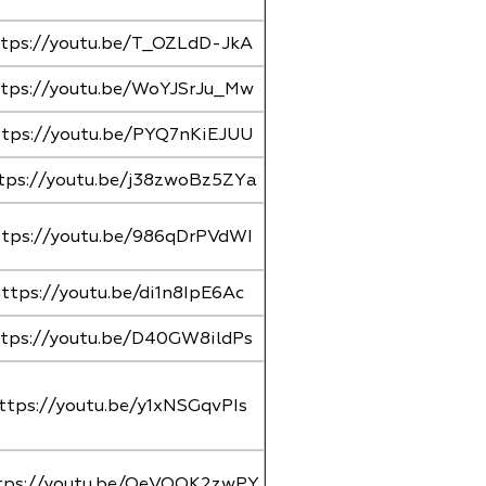
tps://youtu.be/T_OZLdD-JkA
tps://youtu.be/WoYJSrJu_Mw
ttps://youtu.be/PYQ7nKiEJUU
tps://youtu.be/j38zwoBz5ZYа
ttps://youtu.be/986qDrPVdWI
ttps://youtu.be/di1n8IpE6Ac
tps://youtu.be/D40GW8ildPs
ttps://youtu.be/y1xNSGqvPIs
tps://youtu.be/OeVOQK2zwPY