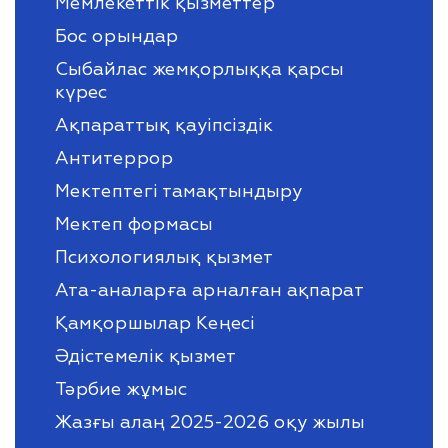
Мемлекеттік қызметтер
Бос орындар
Сыбайлас жемқорлыққа қарсы
күрес
Ақпараттық қауіпсіздік
Антитеррор
Мектептегі тамақтындыру
Мектеп формасы
Психологиялық қызмет
Ата-аналарға арналған ақпарат
Қамқоршылар Кеңесі
Әдістемелік қызмет
Тәрбие жұмыс
Жазғы алаң 2025-2026 оқу жылы