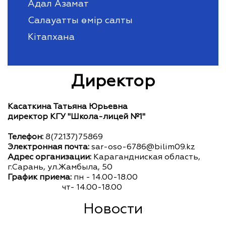
Адал Азамат
Салауатты өмір салты
Кітапхана
Директор
Касаткина Татьяна Юрьевна
директор КГУ "Школа-лицей №1"
Телефон:
8(72137)75869
Электронная почта:
sar-oso-6786@bilim09.kz
Адрес организации:
Карагандниская область,
г.Сарань, ул.Жамбыла, 50
График приема:
пн - 14.00-18.00
чт- 14.00-18.00
Новости