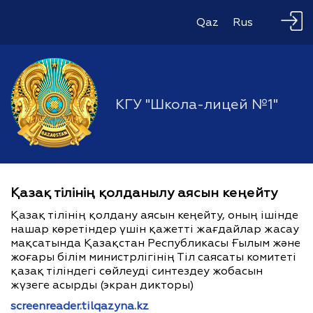
Qaz
Rus
КГУ "Школа-лицей №1"
Қазақ тілінің қолданылу аясын кеңейту
Қазақ тілінің қолдану аясын кеңейту, оның ішінде
нашар көретіндер үшін қажетті жағдайлар жасау
мақсатында Қазақстан Республикасы Ғылым және
жоғары білім министрлігінің Тіл саясаты комитеті
қазақ тіліндегі сөйлеуді синтездеу жобасын
жүзеге асырды (экран дикторы)
screenreader.tilqazyna.kz