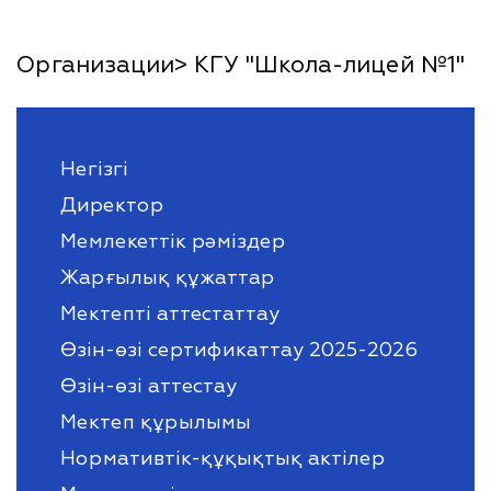
Организации> КГУ "Школа-лицей №1"
Негізгі
Директор
Мемлекеттік рәміздер
Жарғылық құжаттар
Мектепті аттестаттау
Өзін-өзі сертификаттау 2025-2026
Өзін-өзі аттестау
Мектеп құрылымы
Нормативтік-құқықтық актілер