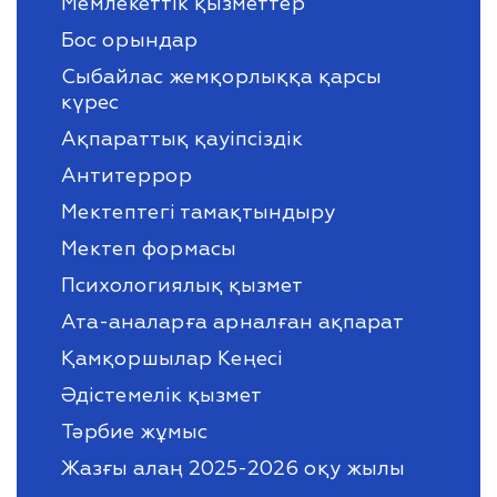
Мемлекеттік қызметтер
Бос орындар
Сыбайлас жемқорлыққа қарсы
күрес
Ақпараттық қауіпсіздік
Антитеррор
Мектептегі тамақтындыру
Мектеп формасы
Психологиялық қызмет
Ата-аналарға арналған ақпарат
Қамқоршылар Кеңесі
Әдістемелік қызмет
Тәрбие жұмыс
Жазғы алаң 2025-2026 оқу жылы