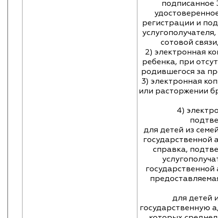
подписанное 
удостоверенно
регистрации и по
услугополучателя
сотовой связи
2) электронная к
ребенка, при отсу
родившегося за пр
3) электронная ко
или расторжении бр
4) электр
подтве
для детей из семе
государственной 
справка, подт
услугополучат
государственной
предоставляема
для детей 
государственную а
которых среднед