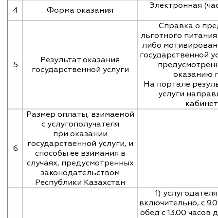
Электронная (ча
4
Форма оказания
Справка о пре
льготного питани
либо мотивированн
государственной ус
Результат оказания
5
предусмотренн
государственной услуги
оказанию г
На портале резул
услуги направл
кабинет
Размер оплаты, взимаемой
с услугополучателя
при оказании
государственной услуги, и
6
способы ее взимания в
случаях, предусмотренных
законодательством
Республики Казахстан
1) услугодател
включительно, с 9.0
обед с 13.00 часов 