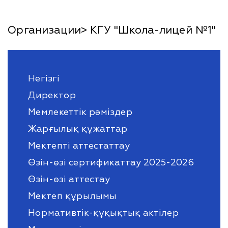
Организации> КГУ "Школа-лицей №1"
Негізгі
Директор
Мемлекеттік рәміздер
Жарғылық құжаттар
Мектепті аттестаттау
Өзін-өзі сертификаттау 2025-2026
Өзін-өзі аттестау
Мектеп құрылымы
Нормативтік-құқықтық актілер