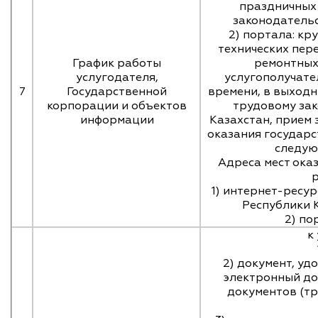
праздничных 
законодательс
2) портала: кр
технических пер
График работы
ремонтных
услугодателя,
услугополучате
7
Государственной
времени, в выходн
корпорации и объектов
трудовому за
информации
Казахстан, прием 
оказания государс
следую
Адреса мест ока
1) интернет-ресу
Республики К
2) по
к
2) документ, у
электронный до
документов (т