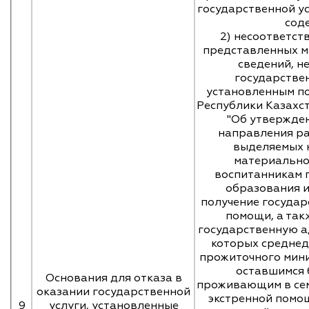
государственной ус
сод
2) несоответств
представленных м
сведений, н
государствен
установленным п
Республики Казахст
"Об утвержде
направления ра
выделяемых 
материально
воспитанникам 
образования и
получение госуда
помощи, а так
государственную а
которых среднед
прожиточного миним
оставшимся 
Основания для отказа в
проживающим в сем
оказании государственной
экстренной помо
9
услуги, установленные