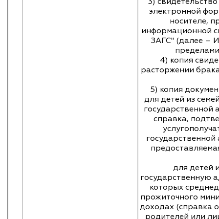
3) свидетельство
электронной фор
носителе, п
информационной с
ЗАГС" (далее – 
пределами
4) копия свид
расторжении брака
5) копия докуме
для детей из семе
государственной 
справка, подт
услугополучат
государственной
предоставляема
для детей 
государственную а
которых среднед
прожиточного мини
доходах (справка 
родителей или ли