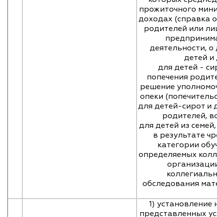
прожиточного мини
доходах (справка 
родителей или ли
предпринима
деятельности, о
детей и
для детей - си
попечения родит
решение уполномо
опеки (попечитель
для детей-сирот и 
родителей, в
для детей из семе
в результате ч
категории обу
определяемых колл
организаци
коллегиальн
обследования мат
1) установление
представленных ус