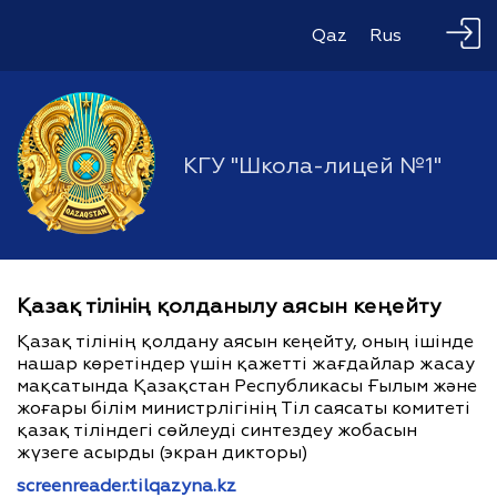
Qaz
Rus
КГУ "Школа-лицей №1"
Қазақ тілінің қолданылу аясын кеңейту
Қазақ тілінің қолдану аясын кеңейту, оның ішінде
нашар көретіндер үшін қажетті жағдайлар жасау
мақсатында Қазақстан Республикасы Ғылым және
жоғары білім министрлігінің Тіл саясаты комитеті
қазақ тіліндегі сөйлеуді синтездеу жобасын
жүзеге асырды (экран дикторы)
screenreader.tilqazyna.kz