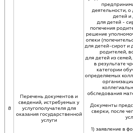
предпринима
деятельности, о
детей и
для детей - си
попечения родит
решение уполномо
опеки (попечитель
для детей-сирот и 
родителей, в
для детей из семе
в результате ч
категории обу
определяемых колл
организаци
коллегиальн
обследования мат
Перечень документов и
сведений, истребуемых у
Документы предс
8
услугополучателя для
сверки, после ч
оказания государственной
ус
услуги
1) заявление в ф