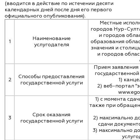
(вводится в действие по истечении десяти
календарных дней после дня его первого
официального опубликования).
Местные испол
городов Нур-Султ
и городов обла
Наименование
1
образования облас
услугодателя
значения и столиц
и городов облас
Прием заявления 
государственной 
Способы предоставления
2
1) канц
государственной услуги
2) веб-портал "
www.egov
1) с момента сда
также при обращени
Срок оказания
3
2) максимально д
государственной услуги
сдачи документо
3) максимально д
услуго