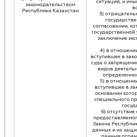
ситуаций, и ин
законодательством
в
Республики Казахстан
3) отрицатель
государстве
согласовании, ко
государственной 
заключение экс
4) в отношени
вступившее в зак
суда о запрещени
видов деятель
определенной
5) в отношени
вступившее в за
основании кото
специального пр
госуд
6) отсутствие 
предоставляемого
Закона Республи
данных и их защи
данным огран