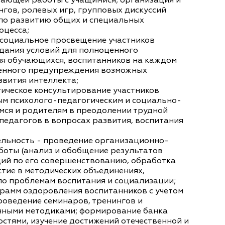
ающей работы с учащимися; организация и
гов, ролевых игр, групповых дискуссий
 по развитию общих и специальных
оцесса;
социальное просвещение участников
здания условий для полноценного
ия обучающихся, воспитанников на каждом
менного предупреждения возможных
звития интеллекта;
ическое консультирование участников
ым психолого-педагогическим и социально-
ся и родителям в преодолении трудной
педагогов в вопросах развития, воспитания
льность - проведение организационно-
боты (анализ и обобщение результатов
ий по его совершенствованию, обработка
стие в методических объединениях,
по проблемам воспитания и социализации;
грамм оздоровления воспитанников с учетом
роведение семинаров, тренингов и
нными методиками; формирование банка
стями, изучение достижений отечественной и