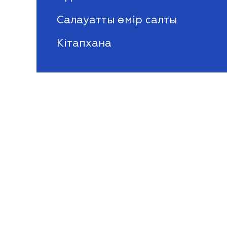
Салауатты өмір салты
Кітапхана