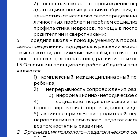
2) основная школа - сопровождение пер
адаптация к новым условиям обучения, 
ценностно-смыслового самоопределения
личностных проблем и проблем социали
профилактика неврозов, помощь в пост
родителями и сверстниками;
3) средняя школа - помощь ученику в профи
самоопределении, поддержка в решении экзис
смысла жизни, достижение личной идентичност
способности к целеполаганию, развитие психо
1.5.Основными принципами работы Службы пси
являются:
1) комплексный, междисциплинарный п
ребенка;
2) непрерывность сопровождения разв
3) информационно-методическое о
4) социально-педагогическое и псих
(прогнозирование) сопровождающей де
5) активное привлечение родителей, пед
мероприятия по психолого-педагогичес
возможностями в развитии.
2.
Организация психолого–педагогического со