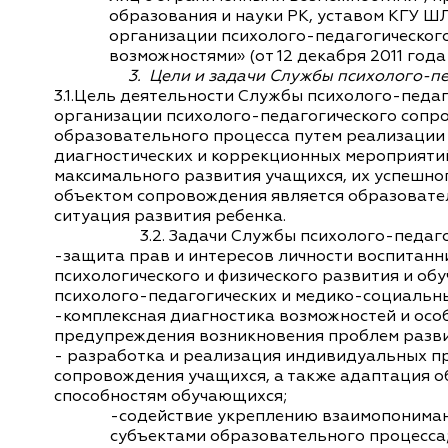
образования и науки РК, уставом КГУ 
организации психолого-педагогическог
возможностями» (от 12 декабря 2011 год
3.
Цели и задачи Службы психолого-п
3.1.Цель деятельности Службы психолого-педа
организации психолого-педагогического сопро
образовательного процесса путем реализации 
диагностических и коррекционных мероприятий
максимального развития учащихся, их успешног
объектом сопровождения является образовате
ситуация развития ребенка.
3.2. Задачи Службы психолого-педаг
-защита прав и интересов личности воспитанни
психологического и физического развития и об
психолого-педагогических и медико-социальн
-комплексная диагностика возможностей и осо
предупреждения возникновения проблем разви
- разработка и реализация индивидуальных п
сопровождения учащихся, а также адаптация 
способностям обучающихся;
-содействие укреплению взаимопониман
субъектами образовательного процесса