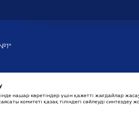
№1"
у
ішінде нашар көретіндер үшін қажетті жағдайлар жас
саясаты комитеті қазақ тіліндегі сөйлеуді синтездеу 