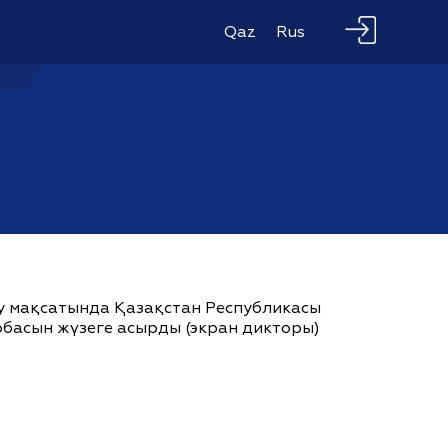
Qaz
Rus
ау мақсатында Қазақстан Республикасы
жобасын жүзеге асырды (экран дикторы)