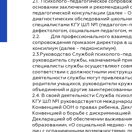
2.1. Психолого-педагогическое сопрово
основании заключения и рекомендаций 
педагогической консультации (далее - 
диагностических обследований школьни
специалистами КГУ ШЛ №1 (педагогом-п
дефектологом, социальным педагогом, м
2.2. Для профессионального взаимоде
сопровождения приказом директора в шк
консилиум (далее - педконсилиум).
2.3.Руководство Службой психолого-пед
руководитель службы, назначаемый при
специалисты службы осуществляют совм
соответствии с должностными инструкц
деятельности службы могут привлекатьс
родители учащихся, руководители кружк
объединений и другие заинтересованные
2.4. В своей деятельности Служба псих
КГУ ШЛ №1 руководствуется международ
Конвенцией ООН о правах ребенка, Дек
Конвенцией о борьбе с дискриминацией 
Декларацией об обеспечении выживания,
образовании», «О социальной медико- 
лиц с ограниченными возможностями», 