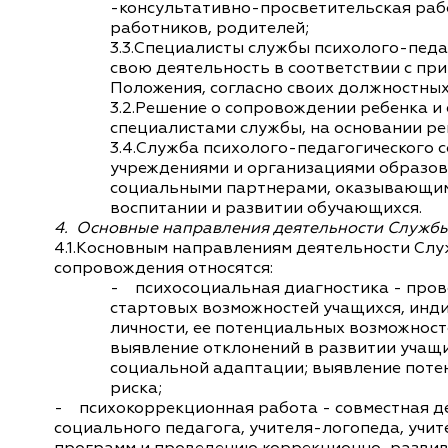
-консультативно-просветительская раб
работников, родителей;
3.3.Специалисты службы психолого-пед
свою деятельность в соответствии с при
Положения, согласно своих должностных
3.2.Решение о сопровождении ребенка и 
специалистами службы, на основании р
3.4.Служба психолого-педагогического с
учреждениями и организациями образов
социальными партнерами, оказывающим
воспитании и развитии обучающихся.
4.
Основные направления деятельности Службы
4.1.Косновным направлениям деятельности Сл
сопровождения относятся:
- психосоциальная диагностика - пров
стартовых возможностей учащихся, инд
личности, ее потенциальных возможносте
выявление отклонений в развитии учащих
социальной адаптации; выявление поте
риска;
- психокоррекционная работа - совместная д
социального педагога, учителя-логопеда, учит