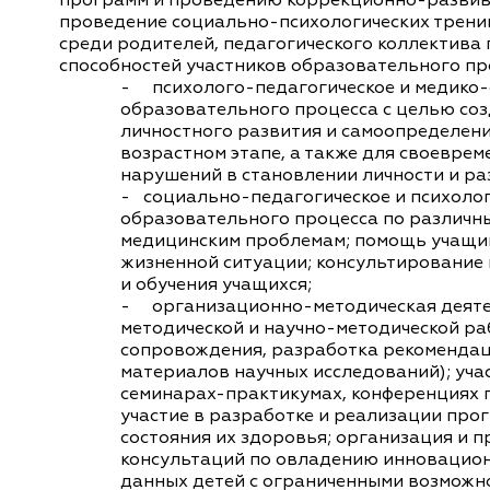
программ и проведению коррекционно-развив
проведение социально-психологических тренин
среди родителей, педагогического коллектива
способностей участников образовательного пр
- психолого-педагогическое и медико-
образовательного процесса с целью со
личностного развития и самоопределен
возрастном этапе, а также для своевре
нарушений в становлении личности и ра
- социально-педагогическое и психолог
образовательного процесса по различн
медицинским проблемам; помощь учащим
жизненной ситуации; консультирование 
и обучения учащихся;
- организационно-методическая деяте
методической и научно-методической ра
сопровождения, разработка рекомендац
материалов научных исследований); уча
семинарах-практикумах, конференциях 
участие в разработке и реализации про
состояния их здоровья; организация и п
консультаций по овладению инновацио
данных детей с ограниченными возможно