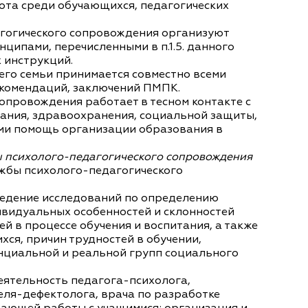
ота среди обучающихся, педагогических
агогического сопровождения организуют
нципами, перечисленными в п.1.5. данного
 инструкций.
его семьи принимается совместно всеми
екомендаций, заключений ПМПК.
опровождения работает в тесном контакте с
ания, здравоохранения, социальной защиты,
и помощь организации образования в
 психолого-педагогического сопровождения
ужбы психолого-педагогического
едение исследований по определению
ивидуальных особенностей и склонностей
й в процессе обучения и воспитания, а также
ся, причин трудностей в обучении,
нциальной и реальной групп социального
еятельность педагога-психолога,
еля-дефектолога, врача по разработке