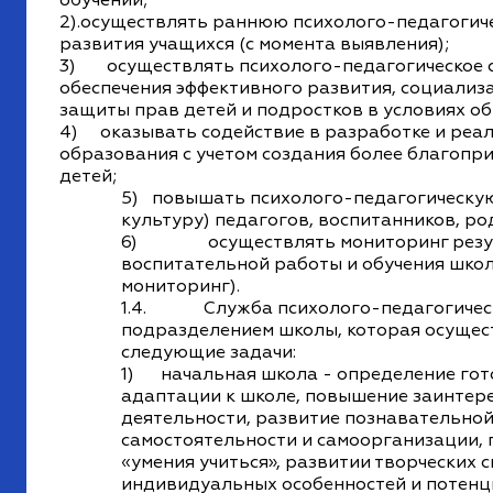
обучении;
2).осуществлять раннюю психолого-педагогич
развития учащихся (с момента выявления);
3) осуществлять психолого-педагогическое 
обеспечения эффективного развития, социализа
защиты прав детей и подростков в условиях о
4) оказывать содействие в разработке и реа
образования с учетом создания более благопр
детей;
5) повышать психолого-педагогическую
культуру) педагогов, воспитанников, ро
6) осуществлять мониторинг резуль
воспитательной работы и обучения школ
мониторинг).
1.4. Служба психолого-педагогическо
подразделением школы, которая осущес
следующие задачи:
1) начальная школа - определение гото
адаптации к школе, повышение заинтер
деятельности, развитие познавательной
самостоятельности и самоорганизации,
«умения учиться», развитии творческих 
индивидуальных особенностей и потенц