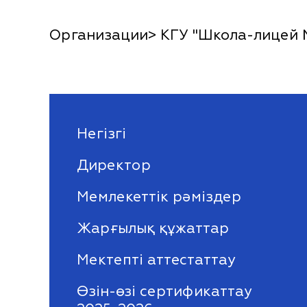
Организации> КГУ "Школа-лицей 
Негізгі
Директор
Мемлекеттік рәміздер
Жарғылық құжаттар
Мектепті аттестаттау
Өзін-өзі сертификаттау