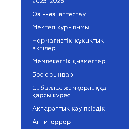
2025-2026
Өзін-өзі аттестау
Мектеп құрылымы
Нормативтік-құқықтық
актілер
Мемлекеттік қызметтер
Бос орындар
Сыбайлас жемқорлыққа
қарсы күрес
Ақпараттық қауіпсіздік
Антитеррор