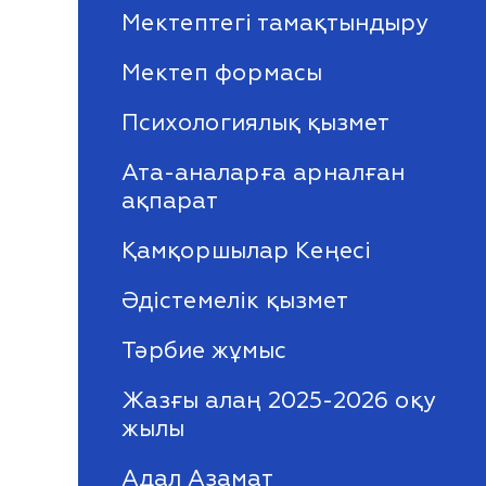
Мектептегі тамақтындыру
Мектеп формасы
Психологиялық қызмет
Ата-аналарға арналған
ақпарат
Қамқоршылар Кеңесі
Әдістемелік қызмет
Тәрбие жұмыс
Жазғы алаң 2025-2026 оқу
жылы
Адал Азамат