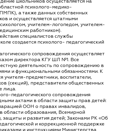
ждение школьников осуществляется на
областной психолого-медико-
ОПМПК), а также данных собственных
ков и осуществляется штатными
сихологом, учителем-логопедом, учителем-
едицинским работником).
йствия специалистов службы
оле создается психолого- педагогический
агогического сопровождения осуществляет
казом директора КГУ ШЛ №1. Все
естную деятельность по сопровождению в
иями и функциональными обязанностями. К
я учителя-предметники, воспитатели,
ов (секций), представители общественных
 лица.
олого-педагогического сопровождения
ными актами в области защиты прав детей:
ларацией ООН о правах инвалидов,
в области образования, Всемирной
 защиты и развития детей; Законами РК «Об
педагогической и коррекционной поддержке
приказами и инструкциями Министерства