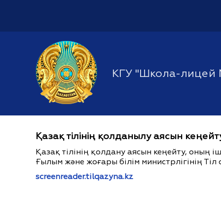
КГУ "Школа-лицей 
Қазақ тілінің қолданылу аясын кеңейт
Қазақ тілінің қолдану аясын кеңейту, оның 
Ғылым және жоғары білім министрлігінің Тіл 
screenreader.tilqazyna.kz