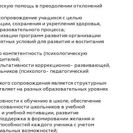
ескую помощь в преодолении отклонений
сопровождение учащихся с целью
ции, сохранения и укрепления здоровья,
бразовательного процесса;
лизации программ развития организации
иятных условий для развития и воспитания
 компетентность (психологическую
дителей;
тативности коррекционно- развивающей,
ьников (психолого- педагогический
го сопровождения является структурным
твляет на разных образовательных уровнях
вности к обучению в школе, обеспечение
есованности школьников в учебной
 и учебной мотивации, развитие
 поддержка в формировании желания и
способностей каждого ученика с учетом
иальных возможностей;