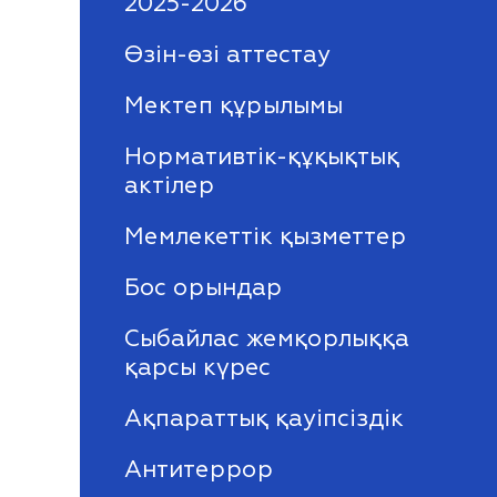
2025-2026
Өзін-өзі аттестау
Мектеп құрылымы
Нормативтік-құқықтық
актілер
Мемлекеттік қызметтер
Бос орындар
Сыбайлас жемқорлыққа
қарсы күрес
Ақпараттық қауіпсіздік
Антитеррор