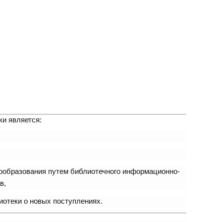
и является:
ообразования путем библиотечного информационно-
в,
отеки о новых поступлениях.