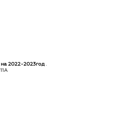
 на 2022-2023год
.
00-11А