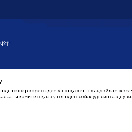
№1"
у
ішінде нашар көретіндер үшін қажетті жағдайлар жас
саясаты комитеті қазақ тіліндегі сөйлеуді синтездеу 