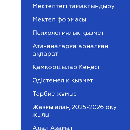
Мектептегі тамақтындыру
Мектеп формасы
Психологиялық қызмет
Ата-аналарға арналған
ақпарат
Қамқоршылар Кеңесі
Әдістемелік қызмет
Тәрбие жұмыс
Жазғы алаң 2025-2026 оқу
жылы
Адал Азамат