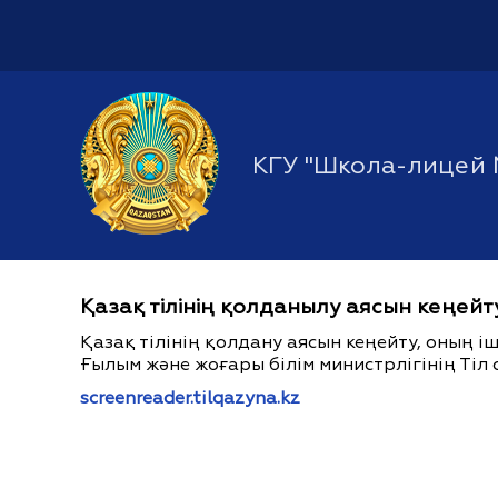
КГУ "Школа-лицей 
Қазақ тілінің қолданылу аясын кеңейт
Қазақ тілінің қолдану аясын кеңейту, оның 
Ғылым және жоғары білім министрлігінің Тіл 
screenreader.tilqazyna.kz