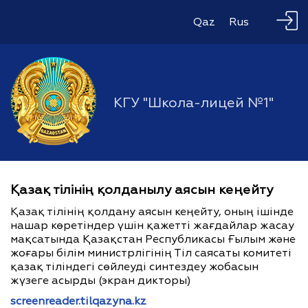
Qaz
Rus
КГУ "Школа-лицей №1"
Қазақ тілінің қолданылу аясын кеңейту
Қазақ тілінің қолдану аясын кеңейту, оның ішінде
нашар көретіндер үшін қажетті жағдайлар жасау
мақсатында Қазақстан Республикасы Ғылым және
жоғары білім министрлігінің Тіл саясаты комитеті
қазақ тіліндегі сөйлеуді синтездеу жобасын
жүзеге асырды (экран дикторы)
screenreader.tilqazyna.kz