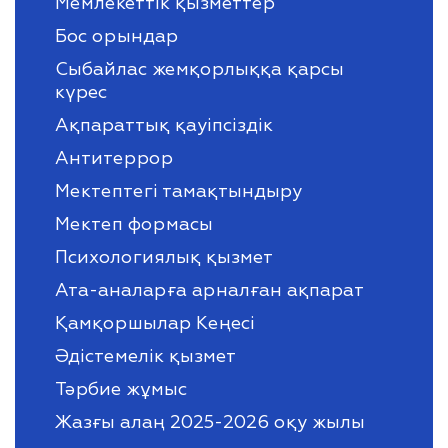
Мемлекеттік қызметтер
Бос орындар
Сыбайлас жемқорлыққа қарсы
күрес
Ақпараттық қауіпсіздік
Антитеррор
Мектептегі тамақтындыру
Мектеп формасы
Психологиялық қызмет
Ата-аналарға арналған ақпарат
Қамқоршылар Кеңесі
Әдістемелік қызмет
Тәрбие жұмыс
Жазғы алаң 2025-2026 оқу жылы