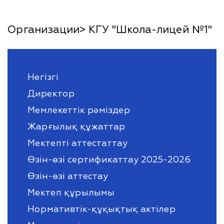
Организации> КГУ "Школа-лицей №1"
Негізгі
Директор
Мемлекеттік рәміздер
Жарғылық құжаттар
Мектепті аттестаттау
Өзін-өзі сертификаттау 2025-2026
Өзін-өзі аттестау
Мектеп құрылымы
Нормативтік-құқықтық актілер