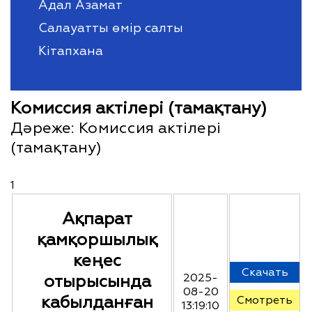
Адал Азамат
Салауатты өмір салты
Кітапхана
Комиссия актілері (тамақтану)
Дәреже:
Комиссия актілері
(тамақтану)
1
Ақпарат
қамқоршылық
кеңес
Скачать
отырысында
2025-
08-20
кабылданған
Смотреть
13:19:10