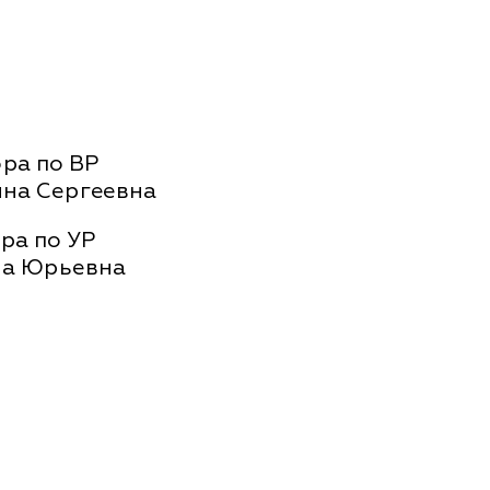
ра по ВР
на Сергеевна
ра по УР
на Юрьевна