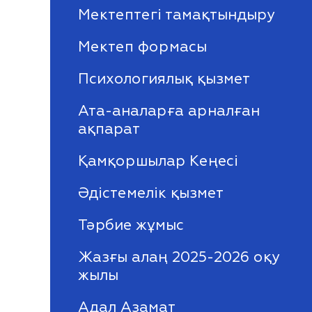
Мектептегі тамақтындыру
Мектеп формасы
Психологиялық қызмет
Ата-аналарға арналған
ақпарат
Қамқоршылар Кеңесі
Әдістемелік қызмет
Тәрбие жұмыс
Жазғы алаң 2025-2026 оқу
жылы
Адал Азамат