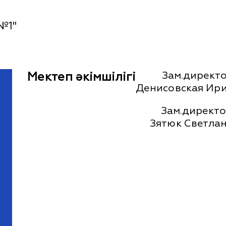
№1"
Мектеп әкімшілігі
Зам.директо
Денисовская Ири
Зам.директо
Зятюк Светла