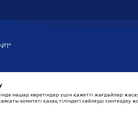
№1"
у
ішінде нашар көретіндер үшін қажетті жағдайлар жас
саясаты комитеті қазақ тіліндегі сөйлеуді синтездеу 