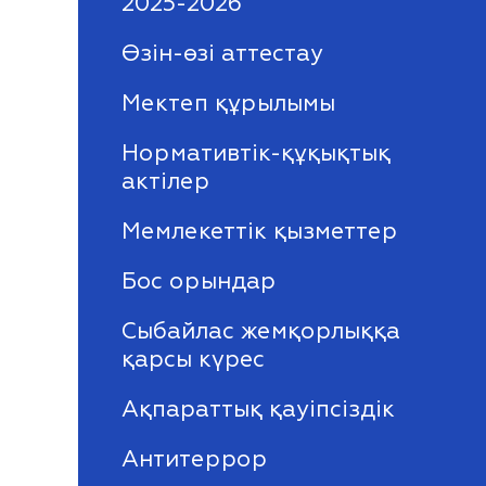
2025-2026
Өзін-өзі аттестау
Мектеп құрылымы
Нормативтік-құқықтық
актілер
Мемлекеттік қызметтер
Бос орындар
Сыбайлас жемқорлыққа
қарсы күрес
Ақпараттық қауіпсіздік
Антитеррор