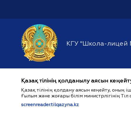
КГУ "Школа-лицей 
Қазақ тілінің қолданылу аясын кеңейт
Қазақ тілінің қолдану аясын кеңейту, оның 
Ғылым және жоғары білім министрлігінің Тіл 
screenreader.tilqazyna.kz