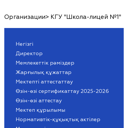
Организации> КГУ "Школа-лицей №1"
Негізгі
Директор
Мемлекеттік рәміздер
Жарғылық құжаттар
Мектепті аттестаттау
Өзін-өзі сертификаттау 2025-2026
Өзін-өзі аттестау
Мектеп құрылымы
Нормативтік-құқықтық актілер