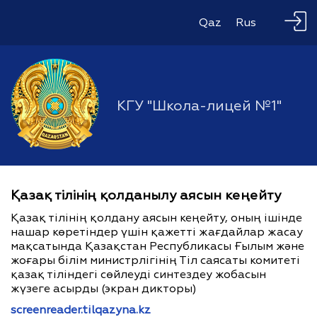
Qaz
Rus
КГУ "Школа-лицей №1"
Қазақ тілінің қолданылу аясын кеңейту
Қазақ тілінің қолдану аясын кеңейту, оның ішінде
нашар көретіндер үшін қажетті жағдайлар жасау
мақсатында Қазақстан Республикасы Ғылым және
жоғары білім министрлігінің Тіл саясаты комитеті
қазақ тіліндегі сөйлеуді синтездеу жобасын
жүзеге асырды (экран дикторы)
screenreader.tilqazyna.kz