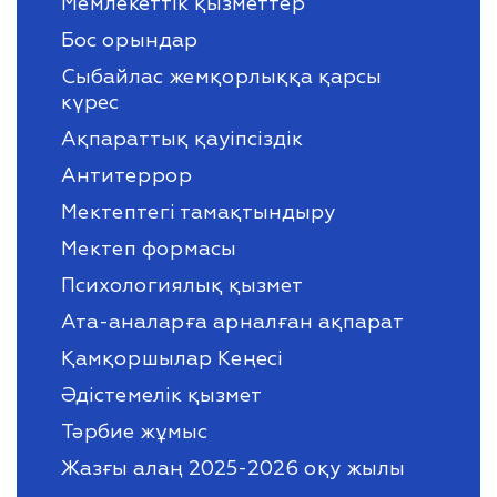
Мемлекеттік қызметтер
Бос орындар
Сыбайлас жемқорлыққа қарсы
күрес
Ақпараттық қауіпсіздік
Антитеррор
Мектептегі тамақтындыру
Мектеп формасы
Психологиялық қызмет
Ата-аналарға арналған ақпарат
Қамқоршылар Кеңесі
Әдістемелік қызмет
Тәрбие жұмыс
Жазғы алаң 2025-2026 оқу жылы