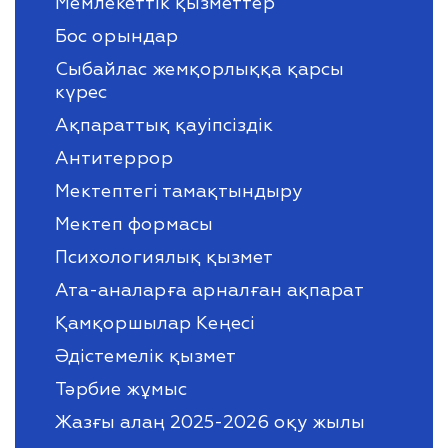
Мемлекеттік қызметтер
Бос орындар
Сыбайлас жемқорлыққа қарсы
күрес
Ақпараттық қауіпсіздік
Антитеррор
Мектептегі тамақтындыру
Мектеп формасы
Психологиялық қызмет
Ата-аналарға арналған ақпарат
Қамқоршылар Кеңесі
Әдістемелік қызмет
Тәрбие жұмыс
Жазғы алаң 2025-2026 оқу жылы