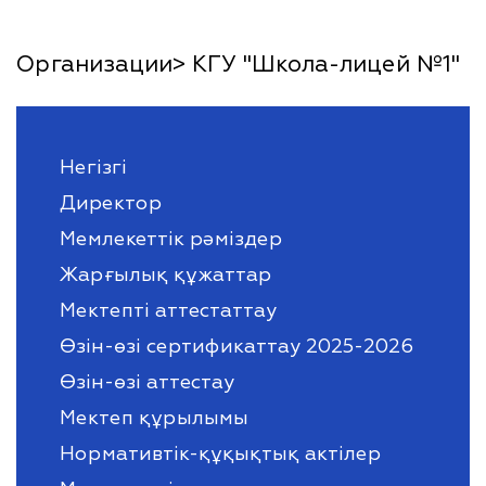
Организации> КГУ "Школа-лицей №1"
Негізгі
Директор
Мемлекеттік рәміздер
Жарғылық құжаттар
Мектепті аттестаттау
Өзін-өзі сертификаттау 2025-2026
Өзін-өзі аттестау
Мектеп құрылымы
Нормативтік-құқықтық актілер