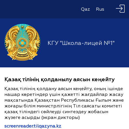
Qaz
Rus
КГУ "Школа-лицей №1"
Қазақ тілінің қолданылу аясын кеңейту
Қазақ тілінің қолдану аясын кеңейту, оның ішінде
нашар көретіндер үшін қажетті жағдайлар жасау
мақсатында Қазақстан Республикасы Ғылым және
жоғары білім министрлігінің Тіл саясаты комитеті
қазақ тіліндегі сөйлеуді синтездеу жобасын
жүзеге асырды (экран дикторы)
screenreader.tilqazyna.kz