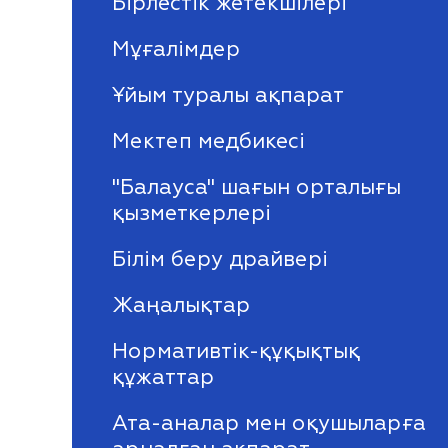
Бірлестік жетекшілері
Мұғалімдер
Ұйым туралы ақпарат
Мектеп медбикесі
''Балауса" шағын орталығы
қызметкерлері
Білім беру драйвері
Жаңалықтар
Нормативтік-құқықтық
құжаттар
Ата-аналар мен оқушыларға