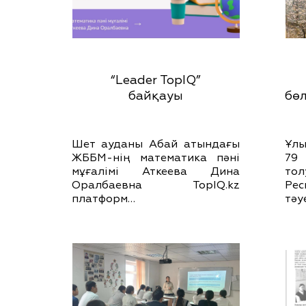
“Leader TopIQ”
байқауы
бө
Шет ауданы Абай атындағы
Ұлы
ЖББМ-нің математика пәні
79
мұғалімі Аткеева Дина
то
Оралбаевна TopIQ.kz
Рес
платформ…
тәу