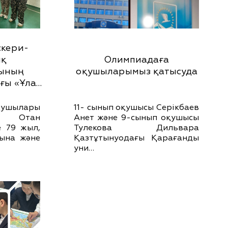
скери-
ық
Олимпиадаға
сының
оқушыларымыз қатысуда
ғы «Ұла…
қушылары
11- сынып оқушысы Серікбаев
ы Отан
Анет және 9-сынып оқушысы
е 79 жыл,
Тулекова Дильвара
ына және
Қазтұтынуодағы Қарағанды
уни…