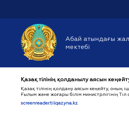
Абай атындағы жалп
мектебі
Қазақ тілінің қолданылу аясын кеңейт
Қазақ тілінің қолдану аясын кеңейту, оның 
Ғылым және жоғары білім министрлігінің Тіл 
screenreader.tilqazyna.kz