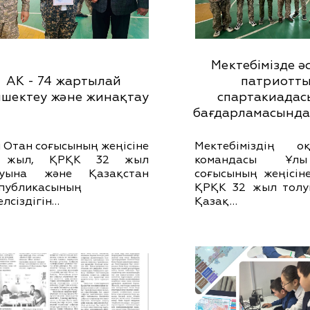
Мектебімізде ә
АК - 74 жартылай
патриотт
лшектеу және жинақтау
спартакиада
бағдарламасында
 Отан соғысының жеңісіне
Мектебіміздің о
 жыл, ҚРҚК 32 жыл
командасы Ұл
луына және Қазақстан
соғысының жеңісін
публикасының
ҚРҚК 32 жыл толу
елсіздігін…
Қазақ…