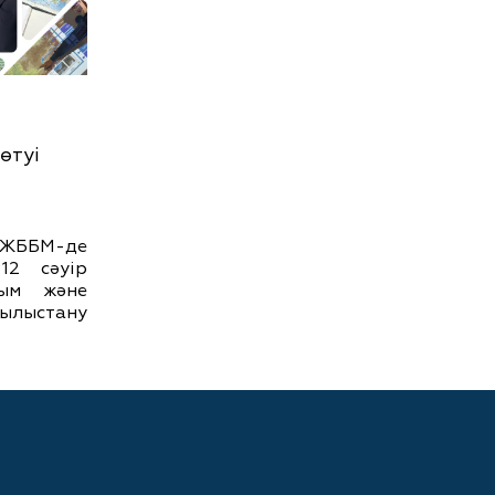
өтуі
ЖББМ-де
12 сәуір
лым және
тылыстану