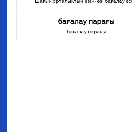
Шағын орталықтың өзін-өзі бағалау ес
бағалау парағы
бағалау парағы