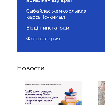
арналған ақпарат
Сыбайлас жемқорлыққа
қарсы іс-қимыл
Біздің инстаграм
Фотогалерия
Новости