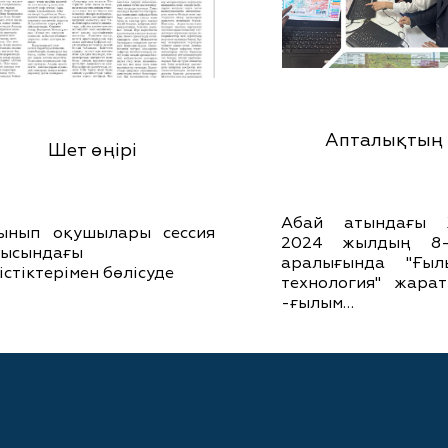
Апталықтың 
Шет өңірі
Абай атындағы 
ынып оқушылары сессия
2024 жылдың 8-
рысындағы
аралығында "Ғы
істіктерімен бөлісуде
технология" жара
-ғылым…