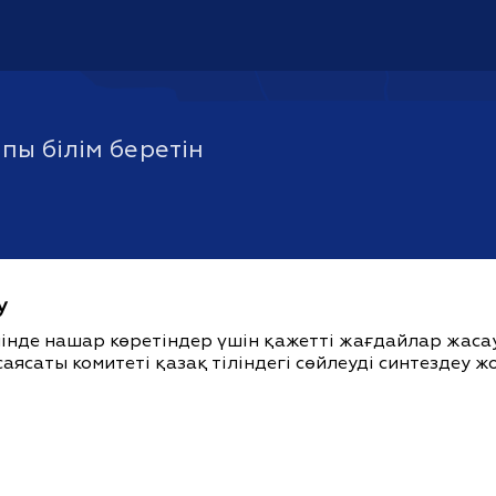
ы білім беретін
у
ішінде нашар көретіндер үшін қажетті жағдайлар жас
саясаты комитеті қазақ тіліндегі сөйлеуді синтездеу 