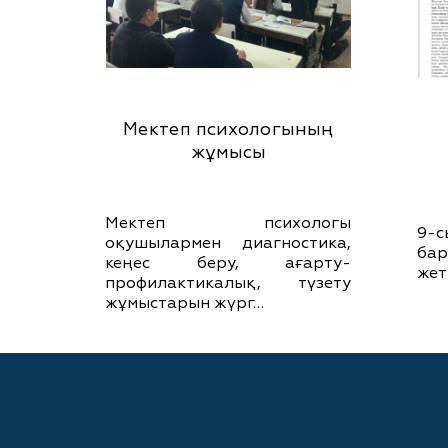
Мектеп психологының
жұмысы
Мектеп психологы
9-с
оқушылармен диагностика,
ба
кеңес беру, ағарту-
жет
профилактикалық, түзету
жұмыстарын жүрг…