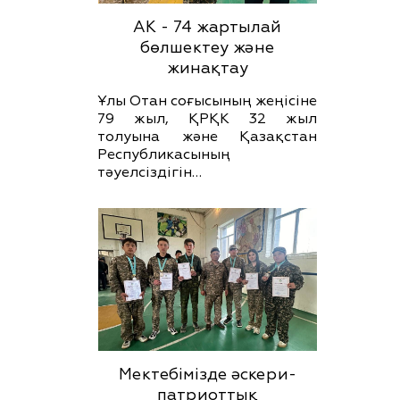
АК - 74 жартылай
бөлшектеу және
жинақтау
Ұлы Отан соғысының жеңісіне
79 жыл, ҚРҚК 32 жыл
толуына және Қазақстан
Республикасының
тәуелсіздігін…
Мектебімізде әскери-
патриоттық