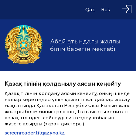
Qaz
Rus
Абай атындағы жалпы
білім беретін мектебі
Қазақ тілінің қолданылу аясын кеңейту
Қазақ тілінің қолдану аясын кеңейту, оның ішінде
нашар көретіндер үшін қажетті жағдайлар жасау
мақсатында Қазақстан Республикасы Ғылым және
жоғары білім министрлігінің Тіл саясаты комитеті
қазақ тіліндегі сөйлеуді синтездеу жобасын
жүзеге асырды (экран дикторы)
screenreader.tilqazyna.kz