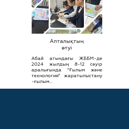
Апталықтың
өтуі
Абай атындағы ЖББМ-де
2024 жылдың 8-12 сәуір
аралығында "Ғылым және
технология" жаратылыстану
-ғылым…