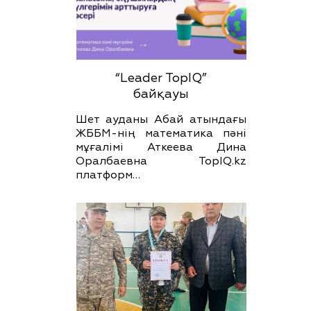
“Leader TopIQ”
байқауы
Шет ауданы Абай атындағы
ЖББМ-нің математика пәні
мұғалімі Аткеева Дина
Оралбаевна TopIQ.kz
платформ…