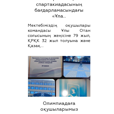
спартакиадасының
бағдарламасындағы
«Ұла…
Мектебіміздің оқушылары
командасы Ұлы Отан
соғысының жеңісіне 79 жыл,
ҚРҚК 32 жыл толуына және
Қазақ…
Олимпиадаға
оқушыларымыз