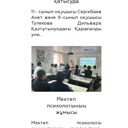
қатысуда
11- сынып оқушысы Серікбаев
Анет және 9-сынып оқушысы
Тулекова Дильвара
Қазтұтынуодағы Қарағанды
уни…
Мектеп
психологының
жұмысы
Мектеп психологы