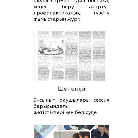
оқушылармен диагностика,
кеңес беру, ағарту-
профилактикалық, түзету
жұмыстарын жүрг…
Шет өңірі
9-сынып оқушылары сессия
барысындағы
жетістіктерімен бөлісуде