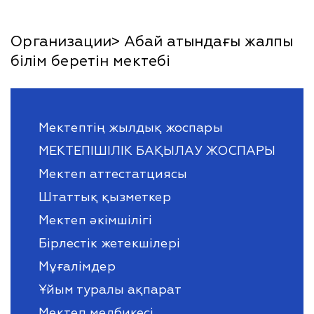
Организации> Абай атындағы жалпы
білім беретін мектебі
Мектептің жылдық жоспары
МЕКТЕПІШІЛІК БАҚЫЛАУ ЖОСПАРЫ
Мектеп аттестатциясы
Штаттық қызметкер
Мектеп әкімшілігі
Бірлестік жетекшілері
Мұғалімдер
Ұйым туралы ақпарат
Мектеп медбикесі