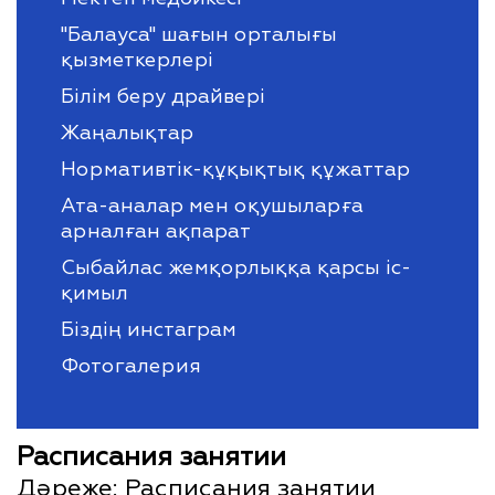
''Балауса" шағын орталығы
қызметкерлері
Білім беру драйвері
Жаңалықтар
Нормативтік-құқықтық құжаттар
Ата-аналар мен оқушыларға
арналған ақпарат
Сыбайлас жемқорлыққа қарсы іс-
қимыл
Біздің инстаграм
Фотогалерия
Расписания занятии
Дәреже:
Расписания занятии