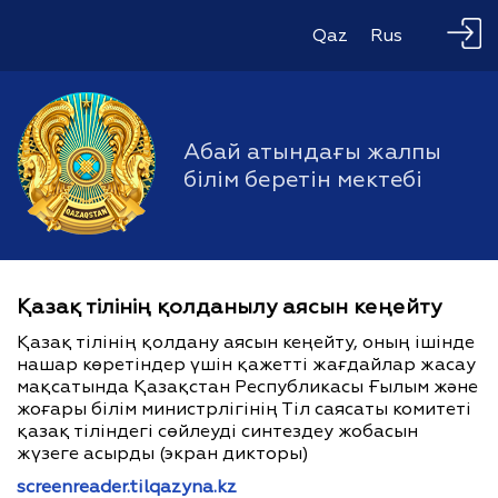
Qaz
Rus
Абай атындағы жалпы
білім беретін мектебі
Қазақ тілінің қолданылу аясын кеңейту
Қазақ тілінің қолдану аясын кеңейту, оның ішінде
нашар көретіндер үшін қажетті жағдайлар жасау
мақсатында Қазақстан Республикасы Ғылым және
жоғары білім министрлігінің Тіл саясаты комитеті
қазақ тіліндегі сөйлеуді синтездеу жобасын
жүзеге асырды (экран дикторы)
screenreader.tilqazyna.kz