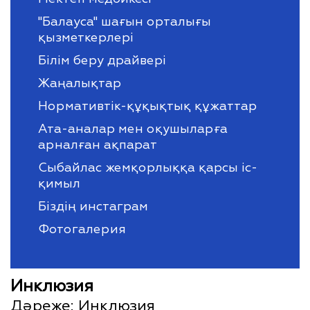
''Балауса" шағын орталығы
қызметкерлері
Білім беру драйвері
Жаңалықтар
Нормативтік-құқықтық құжаттар
Ата-аналар мен оқушыларға
арналған ақпарат
Сыбайлас жемқорлыққа қарсы іс-
қимыл
Біздің инстаграм
Фотогалерия
Инклюзия
Дәреже:
Инклюзия