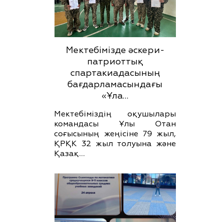
Мектебімізде әскери-
патриоттық
спартакиадасының
бағдарламасындағы
«Ұла…
Мектебіміздің оқушылары
командасы Ұлы Отан
соғысының жеңісіне 79 жыл,
ҚРҚК 32 жыл толуына және
Қазақ…