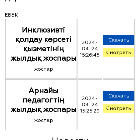
ЕББҚ
Инклюзивті
қолдау көрсеті
Скачать
2024-
қызметінің
04-24
Смотреть
15:26:45
жылдық жоспары
жоспар
Арнайы
Скачать
педагогтің
2024-
04-24
жылдық жоспары
Смотреть
15:25:29
жоспар