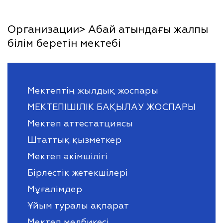
Организации> Абай атындағы жалпы
білім беретін мектебі
Мектептің жылдық жоспары
МЕКТЕПІШІЛІК БАҚЫЛАУ ЖОСПАРЫ
Мектеп аттестатциясы
Штаттық қызметкер
Мектеп әкімшілігі
Бірлестік жетекшілері
Мұғалімдер
Ұйым туралы ақпарат
Мектеп медбикесі