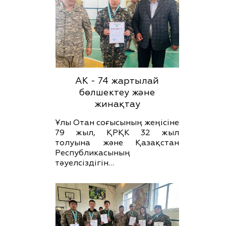
АК - 74 жартылай
бөлшектеу және
жинақтау
Ұлы Отан соғысының жеңісіне
79 жыл, ҚРҚК 32 жыл
толуына және Қазақстан
Республикасының
тәуелсіздігін…