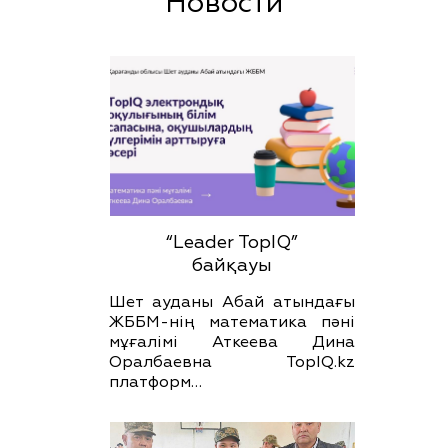
Новости
“Leader TopIQ”
байқауы
Шет ауданы Абай атындағы
ЖББМ-нің математика пәні
мұғалімі Аткеева Дина
Оралбаевна TopIQ.kz
платформ…