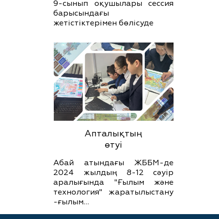
9-сынып оқушылары сессия
барысындағы
жетістіктерімен бөлісуде
Апталықтың
өтуі
Абай атындағы ЖББМ-де
2024 жылдың 8-12 сәуір
аралығында "Ғылым және
технология" жаратылыстану
-ғылым…