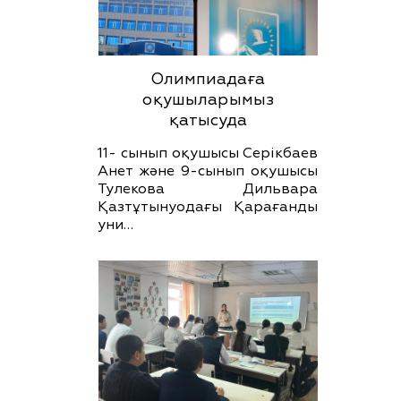
Олимпиадаға
оқушыларымыз
қатысуда
11- сынып оқушысы Серікбаев
Анет және 9-сынып оқушысы
Тулекова Дильвара
Қазтұтынуодағы Қарағанды
уни…