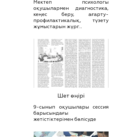
Мектеп психологы
оқушылармен диагностика,
кеңес беру, ағарту-
профилактикалық, түзету
жұмыстарын жүрг…
Шет өңірі
9-сынып оқушылары сессия
барысындағы
жетістіктерімен бөлісуде