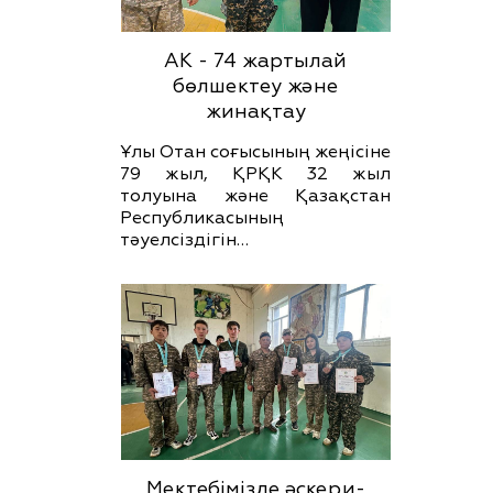
АК - 74 жартылай
бөлшектеу және
жинақтау
Ұлы Отан соғысының жеңісіне
79 жыл, ҚРҚК 32 жыл
толуына және Қазақстан
Республикасының
тәуелсіздігін…
Мектебімізде әскери-