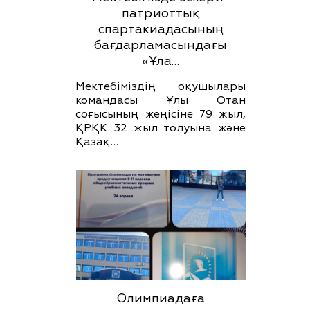
патриоттық
спартакиадасының
бағдарламасындағы
«Ұла…
Мектебіміздің оқушылары
командасы Ұлы Отан
соғысының жеңісіне 79 жыл,
ҚРҚК 32 жыл толуына және
Қазақ…
Олимпиадаға