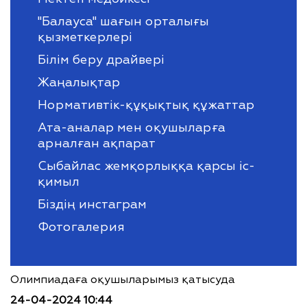
''Балауса" шағын орталығы
қызметкерлері
Білім беру драйвері
Жаңалықтар
Нормативтік-құқықтық құжаттар
Ата-аналар мен оқушыларға
арналған ақпарат
Сыбайлас жемқорлыққа қарсы іс-
қимыл
Біздің инстаграм
Фотогалерия
Олимпиадаға оқушыларымыз қатысуда
24-04-2024 10:44