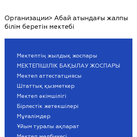
Организации> Абай атындағы жалпы
білім беретін мектебі
Мектептің жылдық жоспары
МЕКТЕПІШІЛІК БАҚЫЛАУ ЖОСПАРЫ
Мектеп аттестатциясы
Штаттық қызметкер
Мектеп әкімшілігі
Бірлестік жетекшілері
Мұғалімдер
Ұйым туралы ақпарат
Мектеп медбикесі