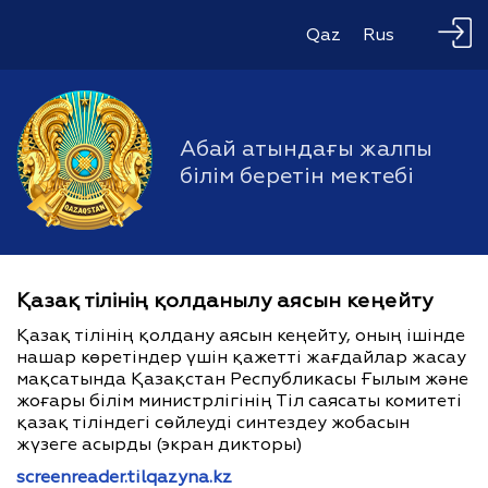
Qaz
Rus
Абай атындағы жалпы
білім беретін мектебі
Қазақ тілінің қолданылу аясын кеңейту
Қазақ тілінің қолдану аясын кеңейту, оның ішінде
нашар көретіндер үшін қажетті жағдайлар жасау
мақсатында Қазақстан Республикасы Ғылым және
жоғары білім министрлігінің Тіл саясаты комитеті
қазақ тіліндегі сөйлеуді синтездеу жобасын
жүзеге асырды (экран дикторы)
screenreader.tilqazyna.kz