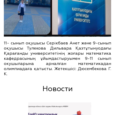
11- сынып оқушысы Серікбаев Анет және 9-сынып
оқушысы Тулекова Дильвара Қазтұтынуодағы
Қарағанды университетінің жоғары математика
кафедрасының ұйымдастыруымен 9-11 сынып
окушыларына арналған математикадан
олимпиадаға қатысты. Жетекшісі: Дюсембекова Г.
К.
Новости