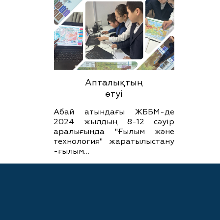
Апталықтың
өтуі
Абай атындағы ЖББМ-де
2024 жылдың 8-12 сәуір
аралығында "Ғылым және
технология" жаратылыстану
-ғылым…