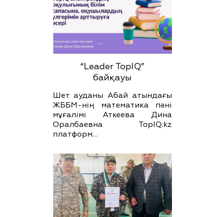
“Leader TopIQ”
байқауы
Шет ауданы Абай атындағы
ЖББМ-нің математика пәні
мұғалімі Аткеева Дина
Оралбаевна TopIQ.kz
платформ…