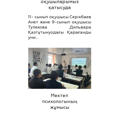
оқушыларымыз
қатысуда
11- сынып оқушысы Серікбаев
Анет және 9-сынып оқушысы
Тулекова Дильвара
Қазтұтынуодағы Қарағанды
уни…
Мектеп
психологының
жұмысы