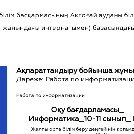
ілім басқармасының Ақтоғай ауданы білі
п жанындағы интернатымен) базасындағы 
Ақпараттандыру бойынша жұмы
Дәреже:
Работа по информатизац
Работа по информатизации
Оқу бағдарламасы_
Информатика_10-11 сынып_ 
Жалпы орта білім беру деңгейінің қоғам