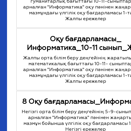
гуманитарлық бағыттағы 10-11-сыныпта
арналған "Информатика" оқу пәнінен жаңа
мазмұндағы үлгілік оқу бағдарламасы 1-т
Жалпы ережелер
Оқу бағдарламасы_
Информатика_10-11 сынып
Жалпы орта білім беру деңгейінің жаратыл
математикалық бағыттағы 10-11- сыныпт
арналған "Информатика" оқу пәнінен жаңа
мазмұндағы үлгілік оқу бағдарламасы 1-т
Жалпы ережелер
8 Оқу бағдарламасы_Информ
Негізгі орта білім беру деңгейінің 5-9-сын
арналған "Информатика" пәнінен жаңарт
мазмұн бойынша үлгілік оқу бағдарламасы 1
Негізгі ережелер