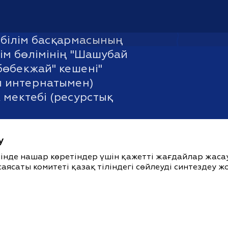
білім басқармасының
ім бөлімінің "Шашубай
бөбекжай" кешені"
ы интернатымен)
 мектебі (ресурстық
у
ішінде нашар көретіндер үшін қажетті жағдайлар жас
саясаты комитеті қазақ тіліндегі сөйлеуді синтездеу 