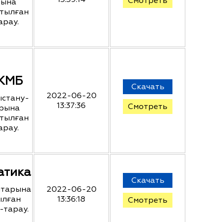
Смотреть
рына
ртылған
арау.
_ЖМБ
Скачать
2022-06-20
ыстану-
13:37:36
Смотреть
арына
ртылған
арау.
атика
Скачать
ыптарына
2022-06-20
ылған
13:36:18
Смотреть
-тарау.