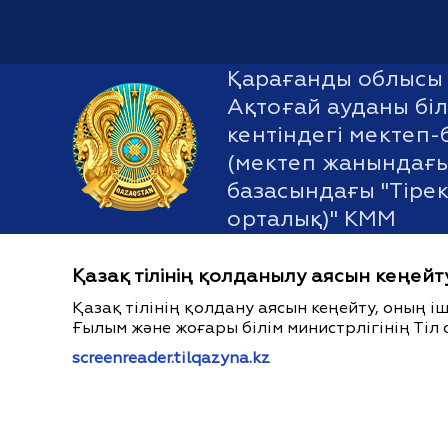
Қарағанды облысы 
Ақтоғай ауданы біл
кентіндегі мектеп-
(мектеп жанындағ
базасындағы "Тірек
орталық)" КММ
Қазақ тілінің қолданылу аясын кеңейт
Қазақ тілінің қолдану аясын кеңейту, оның 
Ғылым және жоғары білім министрлігінің Тіл 
screenreader.tilqazyna.kz