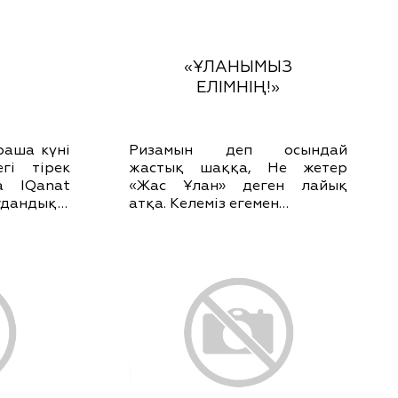
«ҰЛАНЫМЫЗ
ЕЛІМНІҢ!»
раша күні
Ризамын деп осындай
гі тірек
жастық шаққа, Не жетер
а IQanat
«Жас Ұлан» деген лайық
удандық…
атқа. Келеміз егемен…