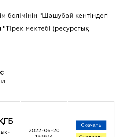
м бөлімінің "Шашубай кентіндегі
"Тірек мектебі (ресурстық
с
ии
ҚГБ
Скачать
2022-06-20
дық-
13:39:14