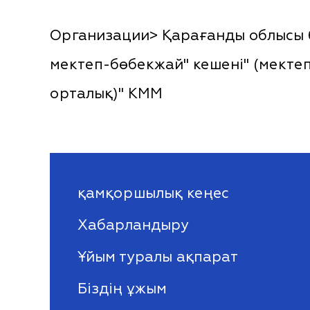
Организации> Қарағанды облысы б
мектеп-бөбекжай" кешені" (мекте
орталық)" КММ
қамқоршылық кеңес
Хабарландыру
Ұйым туралы ақпарат
Біздің ұжым