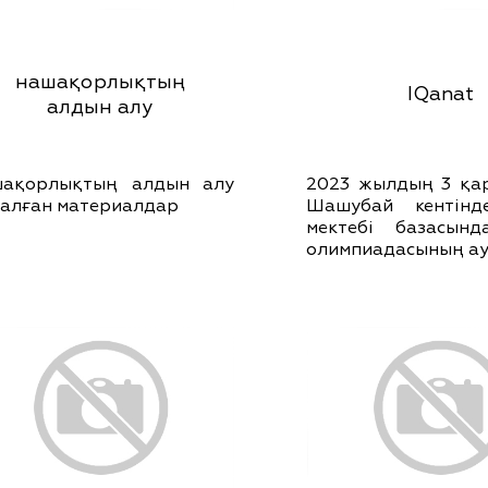
нашақорлықтың
IQanat
алдын алу
шақорлықтың алдын алу
2023 жылдың 3 қа
алған материалдар
Шашубай кентінде
мектебі базасынд
олимпиадасының а