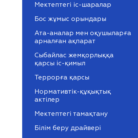
Мектептегі іс-шаралар
Бос жұмыс орындары
Ата-аналар мен оқушыларға
арналған ақпарат
Сыбайлас жемқорлыққа
қарсы іс-қимыл
Террорға қарсы
Нормативтік-құқықтық
актілер
Мектептегі тамақтану
Білім беру драйвері