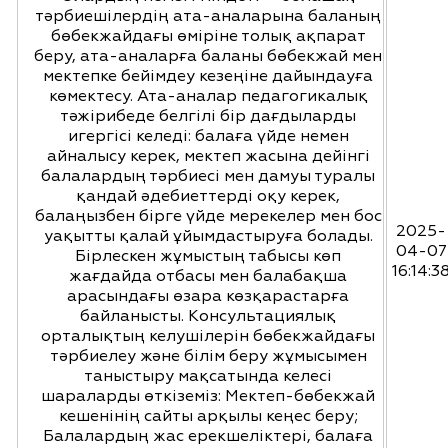
тәрбиешілердің ата-аналарына баланың
бөбекжайдағы өміріне толық ақпарат
беру, ата-аналарға баланы бөбекжай мен
мектепке бейімдеу кезеңіне дайындауға
көмектесу. Ата-аналар педагогикалық
тәжірибеде белгілі бір дағдыларды
игергісі келеді: балаға үйде немен
айналысу керек, мектеп жасына дейінгі
балалардың тәрбиесі мен дамуы туралы
қандай әдебиеттерді оқу керек,
балаңызбен бірге үйде мерекелер мен бос
2025-
уақытты қалай ұйымдастыруға болады.
04-07
Бірлескен жұмыстың табысы көп
16:14:3
жағдайда отбасы мен балабақша
арасындағы өзара көзқарастарға
байланысты. Консультациялық
орталықтың келушілерін бөбекжайдағы
тәрбиелеу және білім беру жұмысымен
таныстыру мақсатында келесі
шараларды өткіземіз: Мектеп-бөбекжай
кешенінің сайты арқылы кеңес беру;
Балалардың жас ерекшеліктері, балаға