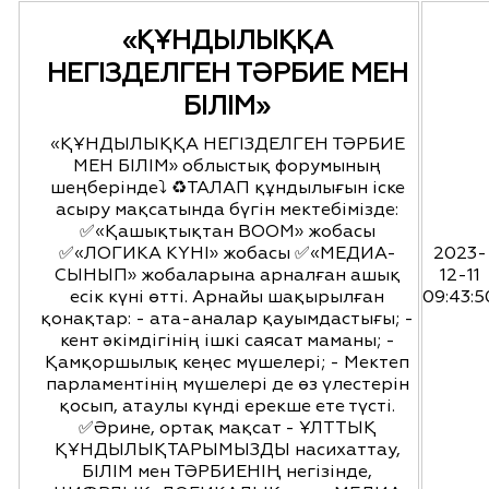
«ҚҰНДЫЛЫҚҚА
НЕГІЗДЕЛГЕН ТӘРБИЕ МЕН
БІЛІМ»
«ҚҰНДЫЛЫҚҚА НЕГІЗДЕЛГЕН ТӘРБИЕ
МЕН БІЛІМ» облыстық форумының
шеңберінде⤵️ ♻️ТАЛАП құндылығын іске
асыру мақсатында бүгін мектебімізде:
✅«Қашықтықтан ВООМ» жобасы
✅«ЛОГИКА КҮНІ» жобасы ✅«МЕДИА-
2023-
СЫНЫП» жобаларына арналған ашық
12-11
есік күні өтті. Арнайы шақырылған
09:43:5
қонақтар: - ата-аналар қауымдастығы; -
кент әкімдігінің ішкі саясат маманы; -
Қамқоршылық кеңес мүшелері; - Мектеп
парламентінің мүшелері де өз үлестерін
қосып, атаулы күнді ерекше ете түсті.
✅Әрине, ортақ мақсат - ҰЛТТЫҚ
ҚҰНДЫЛЫҚТАРЫМЫЗДЫ насихаттау,
БІЛІМ мен ТӘРБИЕНІҢ негізінде,