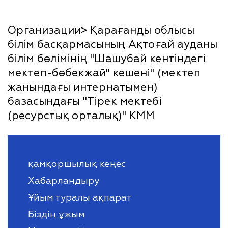
Организации> Қарағанды облысы
білім басқармасының Ақтоғай ауданы
білім бөлімінің "Шашубай кентіндегі
мектеп-бөбекжай" кешені" (мектеп
жанындағы интернатымен)
базасындағы "Тірек мектебі
(ресурстық орталық)" КММ
қамқоршылық кеңес
Хабарландыру
Ұйым туралы ақпарат
Біздің ұжым