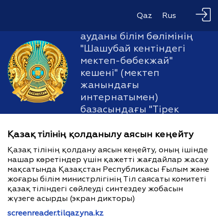
Қарағанды облысы білім
Qaz
Rus
басқармасының Ақтоғай
ауданы білім бөлімінің
"Шашубай кентіндегі
мектеп-бөбекжай"
кешені" (мектеп
жанындағы
интернатымен)
базасындағы "Тірек
мектебі (ресурстық
орталық)" КММ
Қазақ тілінің қолданылу аясын кеңейту
Қазақ тілінің қолдану аясын кеңейту, оның ішінде
нашар көретіндер үшін қажетті жағдайлар жасау
мақсатында Қазақстан Республикасы Ғылым және
жоғары білім министрлігінің Тіл саясаты комитеті
қазақ тіліндегі сөйлеуді синтездеу жобасын
жүзеге асырды (экран дикторы)
screenreader.tilqazyna.kz