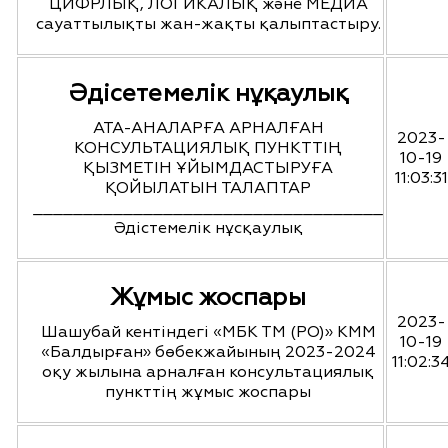
ЦИФРЛЫҚ, ЛОГИКАЛЫҚ және МЕДИА
сауаттылықты жан-жақты қалыптастыру.
Әдісетемелік нұқаулық
АТА-АНАЛАРҒА АРНАЛҒАН
2023-
КОНСУЛЬТАЦИЯЛЫҚ ПУНКТТІҢ
10-19
ҚЫЗМЕТІН ҰЙЫМДАСТЫРУҒА
11:03:31
ҚОЙЫЛАТЫН ТАЛАПТАР
___________________________________
Әдістемелік нұсқаулық
Жұмыс жоспары
2023-
Шашубай кентіндегі «МБК ТМ (РО)» КММ
10-19
«Балдырған» бөбекжайының 2023-2024
11:02:3
оқу жылына арналған консультациялық
пункттің жұмыс жоспары