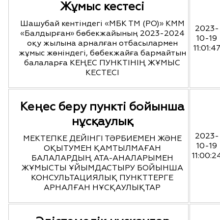
Жұмыс кестесі
Шашубай кентіндегі «МБК ТМ (РО)» КММ
2023-
«Балдырған» бөбекжайының 2023-2024
10-19
оқу жылына арналған отбасылармен
11:01:4
жұмыс жөніндегі, бөбекжайға бармайтын
балаларға КЕҢЕС ПУНКТІНІҢ ЖҰМЫС
КЕСТЕСІ
Кеңес беру пункті бойынша
нұсқаулық
2023-
МЕКТЕПКЕ ДЕЙІНГІ ТӘРБИЕМЕН ЖӘНЕ
10-19
ОҚЫТУМЕН ҚАМТЫЛМАҒАН
11:00:2
БАЛАЛАРДЫҢ АТА-АНАЛАРЫМЕН
ЖҰМЫСТЫ ҰЙЫМДАСТЫРУ БОЙЫНША
КОНСУЛЬТАЦИЯЛЫҚ ПУНКТТЕРГЕ
АРНАЛҒАН НҰСҚАУЛЫҚТАР