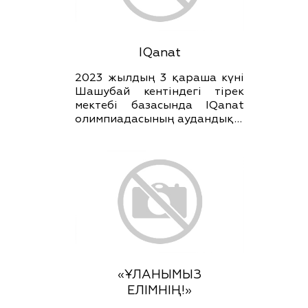
IQanat
2023 жылдың 3 қараша күні
Шашубай кентіндегі тірек
мектебі базасында IQanat
олимпиадасының аудандық…
«ҰЛАНЫМЫЗ
ЕЛІМНІҢ!»