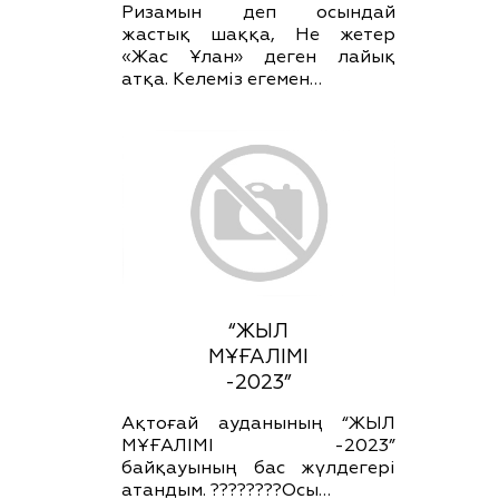
Ризамын деп осындай
жастық шаққа, Не жетер
«Жас Ұлан» деген лайық
атқа. Келеміз егемен…
“ЖЫЛ
МҰҒАЛІМІ
-2023”
Ақтоғай ауданының “ЖЫЛ
МҰҒАЛІМІ -2023”
байқауының бас жүлдегері
атандым. ????????Осы…