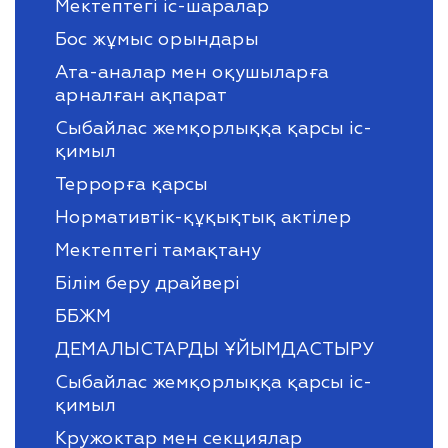
Мектептегі іс-шаралар
Бос жұмыс орындары
Ата-аналар мен оқушыларға
арналған ақпарат
Сыбайлас жемқорлыққа қарсы іс-
қимыл
Террорға қарсы
Нормативтік-құқықтық актілер
Мектептегі тамақтану
Білім беру драйвері
ББЖМ
ДЕМАЛЫСТАРДЫ ҰЙЫМДАСТЫРУ
Сыбайлас жемқорлыққа қарсы іс-
қимыл
Кружоктар мен секциялар