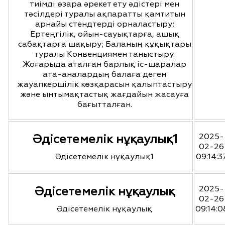
тиімді өзара әрекет ету әдістері мен
тәсілдері туралы ақпаратты қамтитын
арнайы стендтерді орналастыру;
Ертеңгілік, ойын-сауықтарға, ашық
сабақтарға шақыру; Баланың құқықтары
туралы Конвенциямен таныстыру.
Жоғарыда аталған барлық іс-шаралар
ата-аналардың балаға деген
жауапкершілік көзқарасын қалыптастыру
және ынтымақтастық жағдайын жасауға
бағытталған.
Әдісетемелік нұқаулық1
2025-
02-26
Әдісетемелік нұқаулық1
09:14:3
Әдісетемелік нұқаулық
2025-
02-26
Әдісетемелік нұқаулық
09:14:0