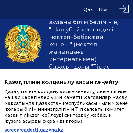
Қарағанды облысы білім
Qaz
Rus
басқармасының Ақтоғай
ауданы білім бөлімінің
"Шашубай кентіндегі
мектеп-бөбекжай"
кешені" (мектеп
жанындағы
интернатымен)
базасындағы "Тірек
мектебі (ресурстық
орталық)" КММ
Қазақ тілінің қолданылу аясын кеңейту
Қазақ тілінің қолдану аясын кеңейту, оның ішінде
нашар көретіндер үшін қажетті жағдайлар жасау
мақсатында Қазақстан Республикасы Ғылым және
жоғары білім министрлігінің Тіл саясаты комитеті
қазақ тіліндегі сөйлеуді синтездеу жобасын
жүзеге асырды (экран дикторы)
screenreader.tilqazyna.kz