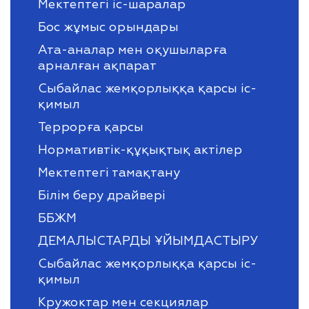
Мектептегі іс-шаралар
Бос жұмыс орындары
Ата-аналар мен оқушыларға
арналған ақпарат
Сыбайлас жемқорлыққа қарсы іс-
қимыл
Террорға қарсы
Нормативтік-құқықтық актілер
Мектептегі тамақтану
Білім беру драйвері
ББЖМ
ДЕМАЛЫСТАРДЫ ҰЙЫМДАСТЫРУ
Сыбайлас жемқорлыққа қарсы іс-
қимыл
Кружоктар мен секциялар