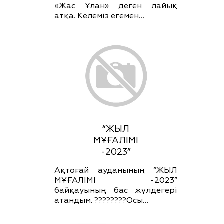
«Жас Ұлан» деген лайық
атқа. Келеміз егемен…
“ЖЫЛ
МҰҒАЛІМІ
-2023”
Ақтоғай ауданының “ЖЫЛ
МҰҒАЛІМІ -2023”
байқауының бас жүлдегері
атандым. ????????Осы…