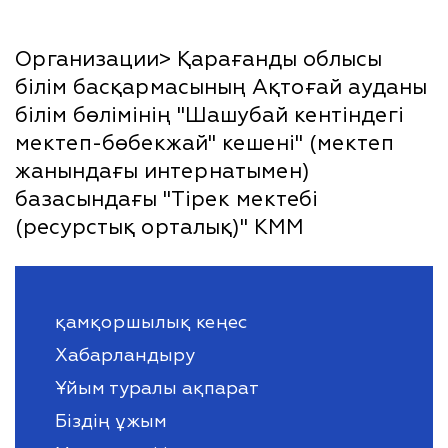
Организации> Қарағанды облысы
білім басқармасының Ақтоғай ауданы
білім бөлімінің "Шашубай кентіндегі
мектеп-бөбекжай" кешені" (мектеп
жанындағы интернатымен)
базасындағы "Тірек мектебі
(ресурстық орталық)" КММ
қамқоршылық кеңес
Хабарландыру
Ұйым туралы ақпарат
Біздің ұжым