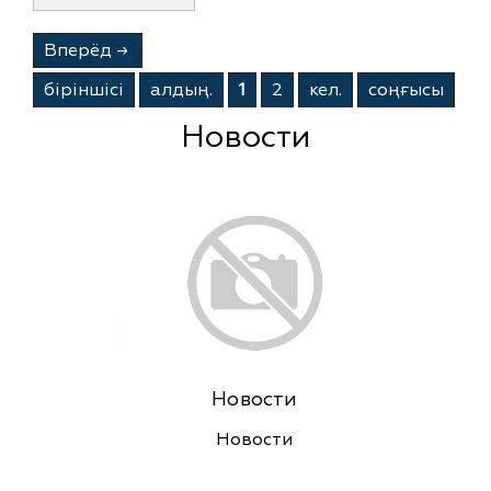
Вперёд
→
бiрiншiсi
алдың.
1
2
кел.
соңғысы
Новости
Новости
Новости