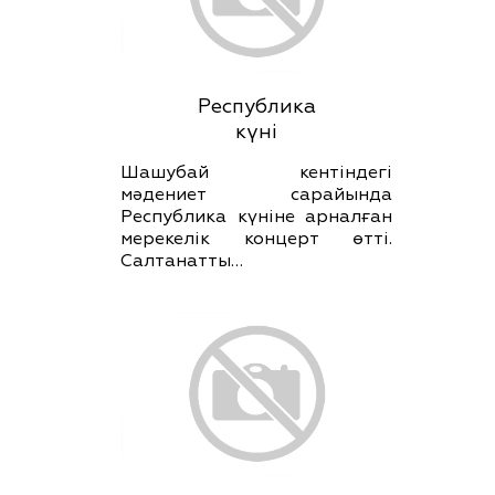
Республика
күні
Шашубай кентіндегі
мәдениет сарайында
Республика күніне арналған
мерекелік концерт өтті.
Салтанатты…