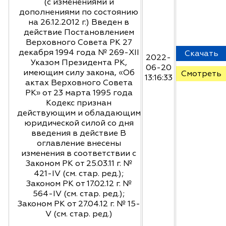
(с изменениями и
дополнениями по состоянию
на 26.12.2012 г.) Введен в
действие Постановлением
Верховного Совета РК 27
декабря 1994 года № 269-XII
Скачать
2022-
Указом Президента РК,
06-20
имеющим силу закона, «Об
Смотреть
13:16:33
актах Верховного Совета
РК» от 23 марта 1995 года
Кодекс признан
действующим и обладающим
юридической силой со дня
введения в действие В
оглавление внесены
изменения в соответствии с
Законом РК от 25.03.11 г. №
421-IV (см. стар. ред.);
Законом РК от 17.02.12 г. №
564-IV (см. стар. ред.);
Законом РК от 27.04.12 г. № 15-
V (см. стар. ред.)