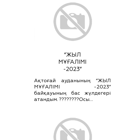
“ЖЫЛ
МҰҒАЛІМІ
-2023”
Ақтоғай ауданының “ЖЫЛ
МҰҒАЛІМІ -2023”
байқауының бас жүлдегері
атандым. ????????Осы…