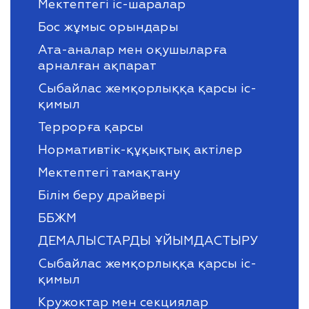
Мектептегі іс-шаралар
Бос жұмыс орындары
Ата-аналар мен оқушыларға
арналған ақпарат
Сыбайлас жемқорлыққа қарсы іс-
қимыл
Террорға қарсы
Нормативтік-құқықтық актілер
Мектептегі тамақтану
Білім беру драйвері
ББЖМ
ДЕМАЛЫСТАРДЫ ҰЙЫМДАСТЫРУ
Сыбайлас жемқорлыққа қарсы іс-
қимыл
Кружоктар мен секциялар