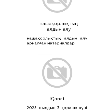
нашақорлықтың
алдын алу
нашақорлықтың алдын алу
арналған материалдар
IQanat
2023 жылдың 3 қараша күні