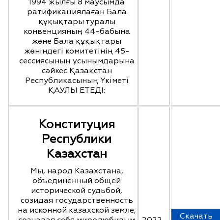
1994 жылғы 8 маусымда
ратификациялаған Бала
құқықтары туралы
конвенцияның 44-бабына
және Бала құқықтары
жөнiндегi комитетiнiң 45-
сессиясының ұсынымдарына
сәйкес Қазақстан
Республикасының Үкiметi
ҚАУЛЫ ЕТЕДI:
Конституция
Республики
Казахстан
Мы, народ Казахстана,
объединенный общей
исторической судьбой,
созидая государственность
на исконной казахской земле,
Скачать