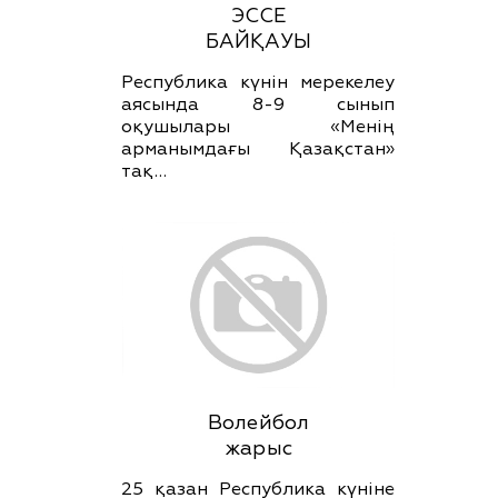
ЭССЕ
БАЙҚАУЫ
Республика күнін мерекелеу
аясында 8-9 сынып
оқушылары «Менің
арманымдағы Қазақстан»
тақ…
Волейбол
жарыс
25 қазан Республика күніне