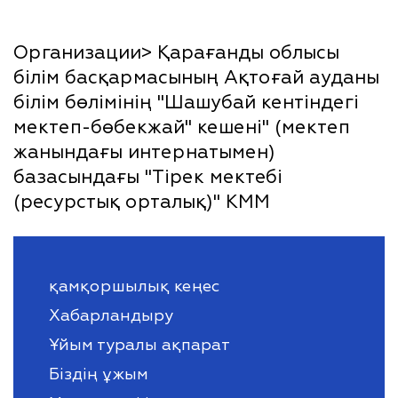
Организации> Қарағанды облысы
білім басқармасының Ақтоғай ауданы
білім бөлімінің "Шашубай кентіндегі
мектеп-бөбекжай" кешені" (мектеп
жанындағы интернатымен)
базасындағы "Тірек мектебі
(ресурстық орталық)" КММ
қамқоршылық кеңес
Хабарландыру
Ұйым туралы ақпарат
Біздің ұжым