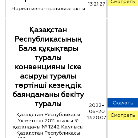
Смотреть
13:21:27
Нормативно-правовые акты
Қазақстан
Республикасының
Бала құқықтары
туралы
конвенцияны іске
асыруы туралы
төртінші кезеңдік
баяндаманы бекіту
туралы
Скачать
2022-
06-20
Қазақстан Республикасы
Смотреть
13:20:07
Үкіметінің 2011 жылғы 31
қазандағы № 1242 Қаулысы
Қазақстан Республикасы