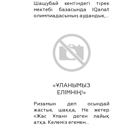
Шашубай кентіндегі тірек
мектебі базасында IQanat
олимпиадасының аудандық…
«ҰЛАНЫМЫЗ
ЕЛІМНІҢ!»
Ризамын деп осындай
жастық шаққа, Не жетер
«Жас Ұлан» деген лайық
атқа. Келеміз егемен…