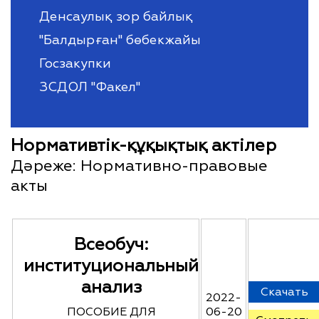
Денсаулық зор байлық
"Балдырған" бөбекжайы
Госзакупки
ЗСДОЛ "Факел"
Нормативтік-құқықтық актілер
Дәреже:
Нормативно-правовые
акты
Всеобуч:
институциональный
анализ
Скачать
2022-
ПОСОБИЕ ДЛЯ
06-20