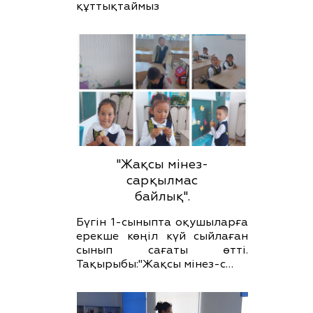
құттықтаймыз
"Жақсы мінез-
сарқылмас
байлық".
Бүгін 1-сыныпта оқушыларға
ерекше көңіл күй сыйлаған
сынып сағаты өтті.
Тақырыбы:"Жақсы мінез-с…