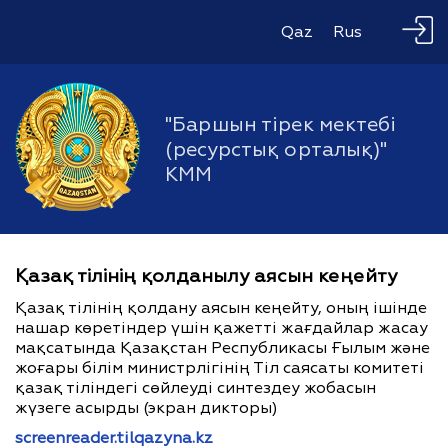
Qaz
Rus
"Баршын тірек мектебі
(ресурстық орталық)"
КММ
Қазақ тілінің қолданылу аясын кеңейту
Қазақ тілінің қолдану аясын кеңейту, оның ішінде
нашар көретіндер үшін қажетті жағдайлар жасау
мақсатында Қазақстан Республикасы Ғылым және
жоғары білім министрлігінің Тіл саясаты комитеті
қазақ тіліндегі сөйлеуді синтездеу жобасын
жүзеге асырды (экран дикторы)
screenreader.tilqazyna.kz