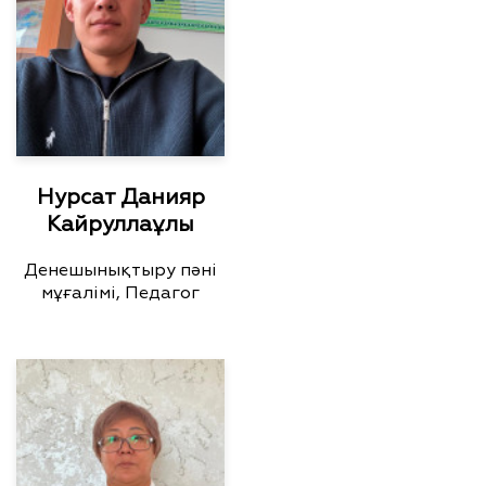
Нурсат Данияр
Кайруллаұлы
Денешынықтыру пәні
мұғалімі, Педагог