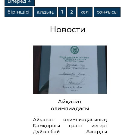
Вперёд
→
бiрiншiсi
алдың.
1
2
кел.
соңғысы
Новости
Айқанат
олимпиадасы
Айқанат олимпиадасының
Қамқоршы грант иегері
Дүйсенбай Ажарды