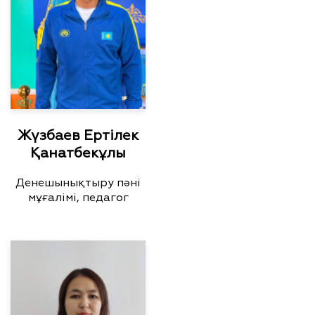
Жүзбаев Ертілек
Қанатбекұлы
Денешынықтыру пәні
мұғалімі, педагог