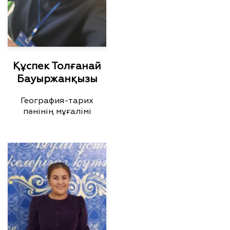
Құспек Толғанай
Бауыржанқызы
География-тарих
пәнінің мұғалімі