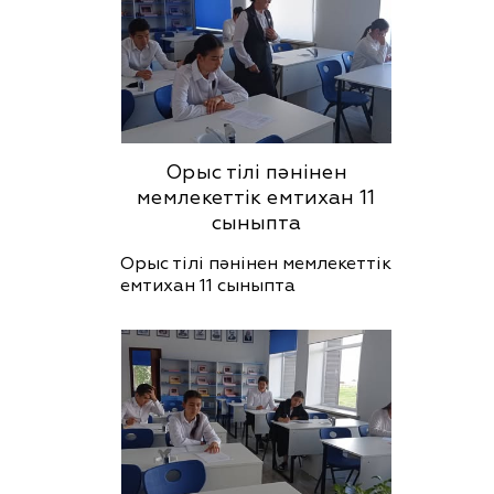
Орыс тілі пәнінен
мемлекеттік емтихан 11
сыныпта
Орыс тілі пәнінен мемлекеттік
емтихан 11 сыныпта