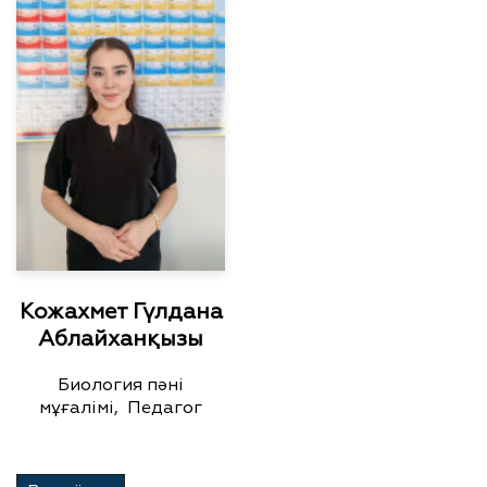
Кожахмет Гүлдана
Аблайханқызы
Биология пәні
мұғалімі, Педагог