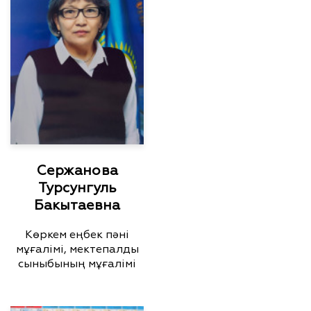
Сержанова
Турсунгуль
Бакытаевна
Көркем еңбек пәні
мұғалімі, мектепалды
сыныбының мұғалімі