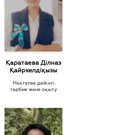
Қаратаева Ділназ
Қайркелдіқызы
Мектепке дейінгі
тәрбие және оқыту