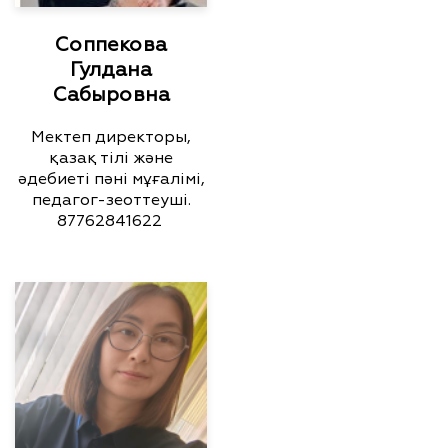
Соппекова
Гулдана
Сабыровна
Мектеп директоры,
қазақ тілі және
әдебиеті пәні мұғалімі,
педагог-зеоттеуші.
87762841622