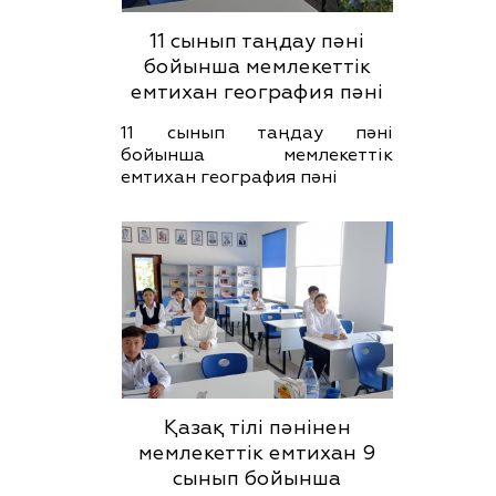
11 сынып таңдау пәні
бойынша мемлекеттік
емтихан география пәні
11 сынып таңдау пәні
бойынша мемлекеттік
емтихан география пәні
Қазақ тілі пәнінен
мемлекеттік емтихан 9
сынып бойынша