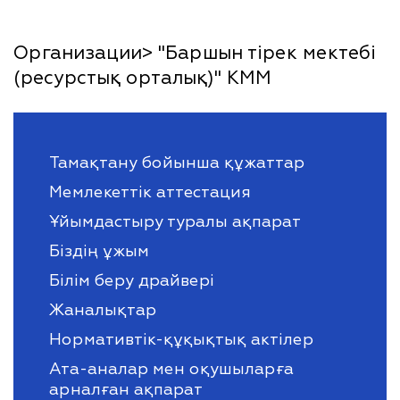
Организации> "Баршын тірек мектебі
(ресурстық орталық)" КММ
Тамақтану бойынша құжаттар
Мемлекеттік аттестация
Ұйымдастыру туралы ақпарат
Біздің ұжым
Білім беру драйвері
Жаналықтар
Нормативтік-құқықтық актілер
Ата-аналар мен оқушыларға
арналған ақпарат