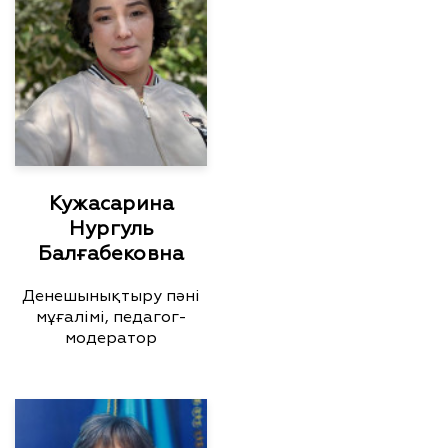
Кужасарина
Нургуль
Балғабековна
Денешынықтыру пәні
мұғалімі, педагог-
модератор