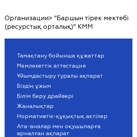
Организации> "Баршын тірек мектебі
(ресурстық орталық)" КММ
Тамақтану бойынша құжаттар
Мемлекеттік аттестация
Ұйымдастыру туралы ақпарат
Біздің ұжым
Білім беру драйвері
Жаналықтар
Нормативтік-құқықтық актілер
Ата-аналар мен оқушыларға
арналған ақпарат