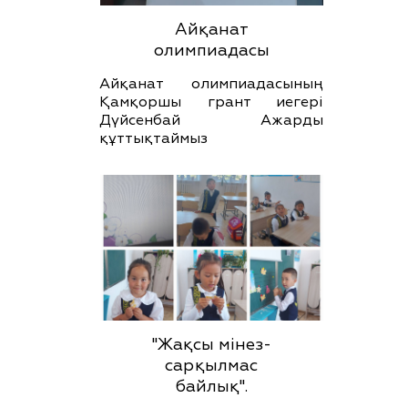
Айқанат
олимпиадасы
Айқанат олимпиадасының
Қамқоршы грант иегері
Дүйсенбай Ажарды
құттықтаймыз
"Жақсы мінез-
сарқылмас
байлық".