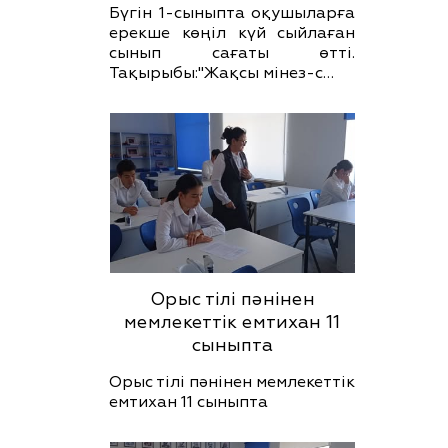
Бүгін 1-сыныпта оқушыларға
ерекше көңіл күй сыйлаған
сынып сағаты өтті.
Тақырыбы:"Жақсы мінез-с…
Орыс тілі пәнінен
мемлекеттік емтихан 11
сыныпта
Орыс тілі пәнінен мемлекеттік
емтихан 11 сыныпта