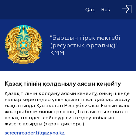
Qaz
Rus
"Баршын тірек мектебі
(ресурстық орталық)"
КММ
Қазақ тілінің қолданылу аясын кеңейту
Қазақ тілінің қолдану аясын кеңейту, оның ішінде
нашар көретіндер үшін қажетті жағдайлар жасау
мақсатында Қазақстан Республикасы Ғылым және
жоғары білім министрлігінің Тіл саясаты комитеті
қазақ тіліндегі сөйлеуді синтездеу жобасын
жүзеге асырды (экран дикторы)
screenreader.tilqazyna.kz