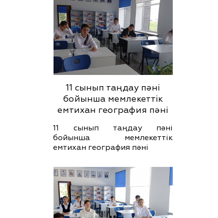
11 сынып таңдау пәні
бойынша мемлекеттік
емтихан география пәні
11 сынып таңдау пәні
бойынша мемлекеттік
емтихан география пәні