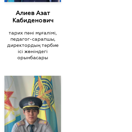
Алиев Азат
Кабиденович
тарих пәні мұғалімі,
педагог-сарапшы,
директордың тәрбие
ісі жөніндегі
орынбасары