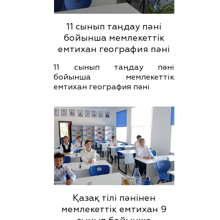
11 сынып таңдау пәні
бойынша мемлекеттік
емтихан география пәні
11 сынып таңдау пәні
бойынша мемлекеттік
емтихан география пәні
Қазақ тілі пәнінен
мемлекеттік емтихан 9