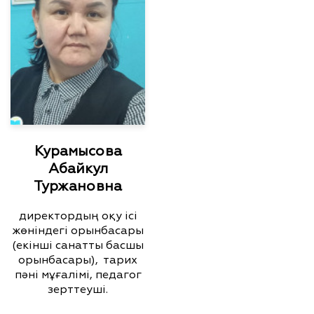
Курамысова
Абайкул
Туржановна
директордың оқу ісі
жөніндегі орынбасары
(екінші санатты басшы
орынбасары), тарих
пәні мұғалімі, педагог
зерттеуші.