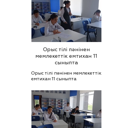
Орыс тілі пәнінен
мемлекеттік емтихан 11
сыныпта
Орыс тілі пәнінен мемлекеттік
емтихан 11 сыныпта