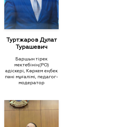
Туртжаров Дулат
Турашевич
Баршын тірек
мектебінің(РО)
әдіскері, Көркем еңбек
пәні мұғалімі, педагог-
модератор