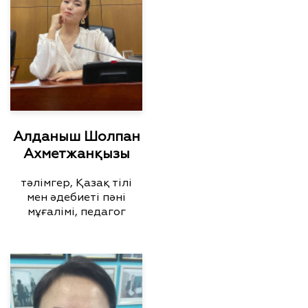
Алданыш Шолпан
Ахметжанқызы
тәлімгер, Қазақ тілі
мен әдебиеті пәні
мұғалімі, педагог