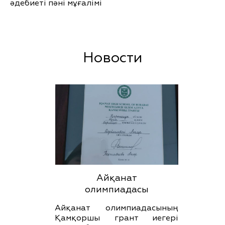
әдебиеті пәні мұғалімі
Новости
Айқанат
олимпиадасы
Айқанат олимпиадасының
Қамқоршы грант иегері