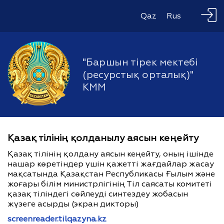
Qaz
Rus
"Баршын тірек мектебі
(ресурстық орталық)"
КММ
Қазақ тілінің қолданылу аясын кеңейту
Қазақ тілінің қолдану аясын кеңейту, оның ішінде
нашар көретіндер үшін қажетті жағдайлар жасау
мақсатында Қазақстан Республикасы Ғылым және
жоғары білім министрлігінің Тіл саясаты комитеті
қазақ тіліндегі сөйлеуді синтездеу жобасын
жүзеге асырды (экран дикторы)
screenreader.tilqazyna.kz