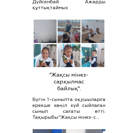
Дүйсенбай Ажарды
құттықтаймыз
"Жақсы мінез-
сарқылмас
байлық".
Бүгін 1-сыныпта оқушыларға
ерекше көңіл күй сыйлаған
сынып сағаты өтті.
Тақырыбы:"Жақсы мінез-с…