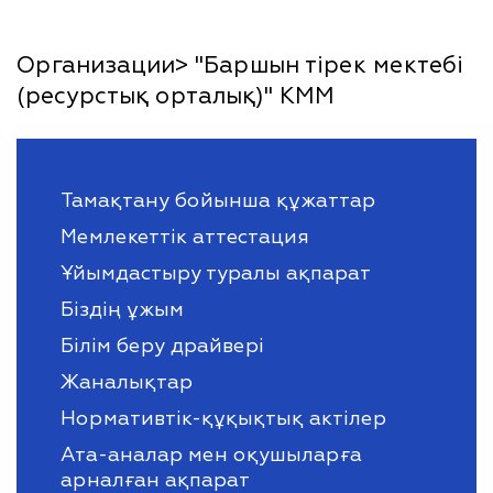
Организации> "Баршын тірек мектебі
(ресурстық орталық)" КММ
Тамақтану бойынша құжаттар
Мемлекеттік аттестация
Ұйымдастыру туралы ақпарат
Біздің ұжым
Білім беру драйвері
Жаналықтар
Нормативтік-құқықтық актілер
Ата-аналар мен оқушыларға
арналған ақпарат