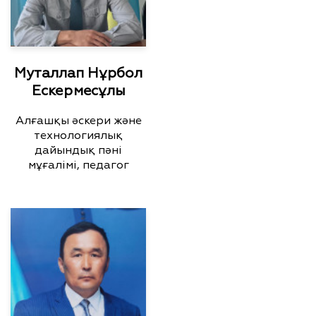
Муталлап Нұрбол
Ескермесұлы
Алғашқы әскери және
технологиялық
дайындық пәні
мұғалімі, педагог