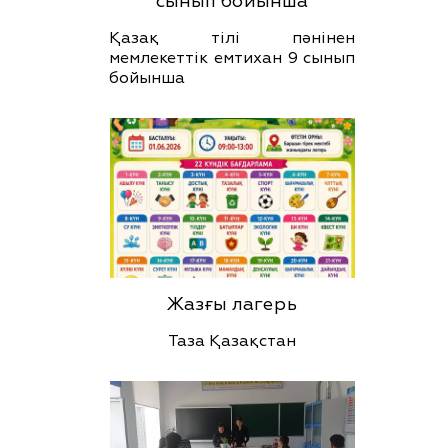
сынып бойынша
Қазақ тілі пәнінен
мемлекеттік емтихан 9 сынып
бойынша
Жазғы лагерь
Таза Қазақстан