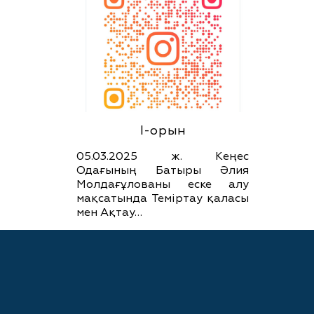
І-орын
05.03.2025 ж. Кеңес
Одағының Батыры Әлия
Молдағұлованы еске алу
мақсатында Теміртау қаласы
мен Ақтау…