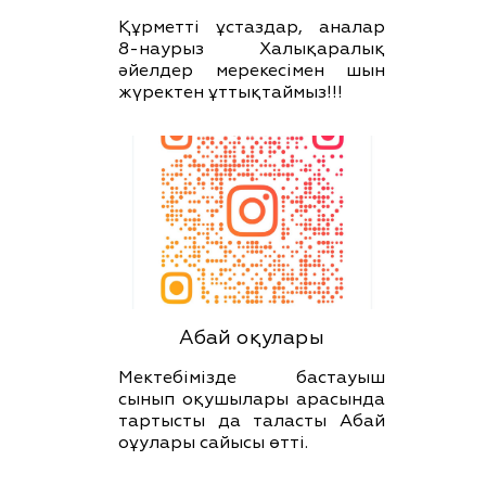
Құрметті ұстаздар, аналар
8-наурыз Халықаралық
әйелдер мерекесімен шын
жүректен ұттықтаймыз!!!
Абай оқулары
Мектебімізде бастауыш
сынып оқушылары арасында
тартысты да таласты Абай
оұулары сайысы өтті.