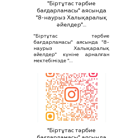
"Біртұтас тәрбие
бағдарламасы" аясында
"8-наурыз Халықаралық
әйелдер"…
"Біртұтас тәрбие
бағдарламасы" аясында "8-
наурыз Халықаралық
әйелдер" күніне арналған
мектебімізде "…
"Біртұтас тәрбие
бағдарламасы" аясында