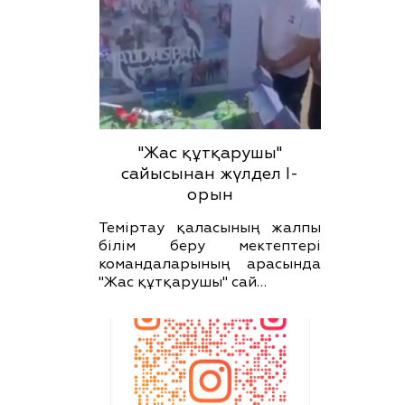
"Жас құтқарушы"
сайысынан жүлдел І-
орын
Теміртау қаласының жалпы
білім беру мектептері
командаларының арасында
"Жас құтқарушы" сай…