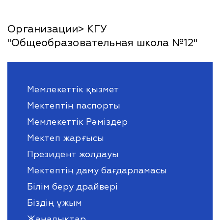
Организации> КГУ
"Общеобразовательная школа №12"
Мемлекеттік қызмет
Мектептің паспорты
Мемлекеттік Рәміздер
Мектеп жарғысы
Президент жолдауы
Мектептің даму бағдарламасы
Білім беру драйвері
Біздің ұжым
Жаңалықтар