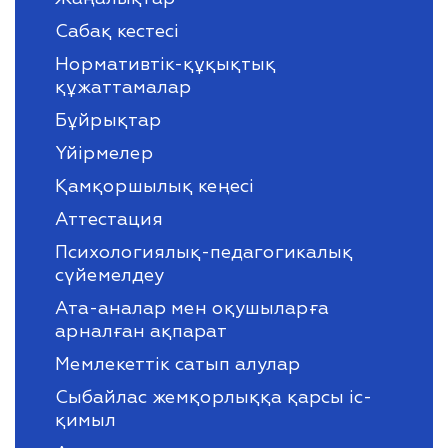
Сабақ кестесі
Нормативтік-құқықтық
құжаттамалар
Бұйрықтар
Үйірмелер
Қамқоршылық кеңесі
Аттестация
Психологиялық-педагогикалық
сүйемелдеу
Ата-аналар мен оқушыларға
арналған ақпарат
Мемлекеттік сатып алулар
Сыбайлас жемқорлыққа қарсы іс-
қимыл