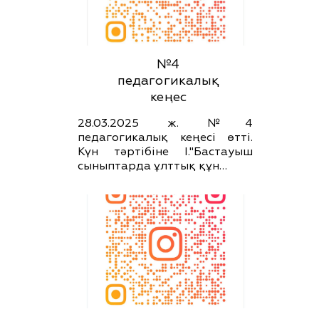
№4
педагогикалық
кеңес
28.03.2025 ж. №4
педагогикалық кеңесі өтті.
Күн тәртібіне І."Бастауыш
сыныптарда ұлттық құн…