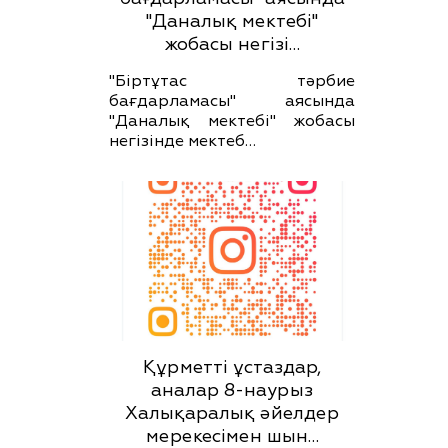
"Даналық мектебі"
жобасы негізі…
"Біртұтас тәрбие
бағдарламасы" аясында
"Даналық мектебі" жобасы
негізінде мектеб…
Құрметті ұстаздар,
аналар 8-наурыз
Халықаралық әйелдер
мерекесімен шын…