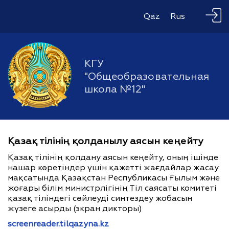
Qaz
Rus
КГУ
"Общеобразовательная
школа №12"
Қазақ тілінің қолданылу аясын кеңейту
Қазақ тілінің қолдану аясын кеңейту, оның ішінде
нашар көретіндер үшін қажетті жағдайлар жасау
мақсатында Қазақстан Республикасы Ғылым және
жоғары білім министрлігінің Тіл саясаты комитеті
қазақ тіліндегі сөйлеуді синтездеу жобасын
жүзеге асырды (экран дикторы)
screenreader.tilqazyna.kz