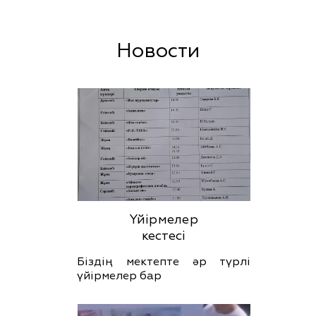
Новости
Үйірмелер
кестесі
Біздің мектепте әр түрлі
үйірмелер бар