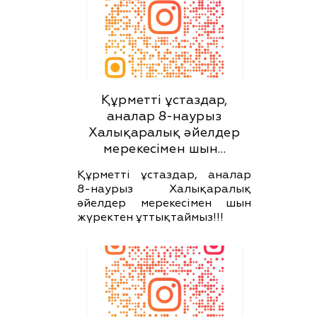
Құрметті ұстаздар,
аналар 8-наурыз
Халықаралық әйелдер
мерекесімен шын…
Құрметті ұстаздар, аналар
8-наурыз Халықаралық
әйелдер мерекесімен шын
жүректен ұттықтаймыз!!!