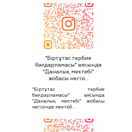
"Біртұтас тәрбие
бағдарламасы" аясында
"Даналық мектебі"
жобасы негізі…
"Біртұтас тәрбие
бағдарламасы" аясында
"Даналық мектебі" жобасы
негізінде мектеб…