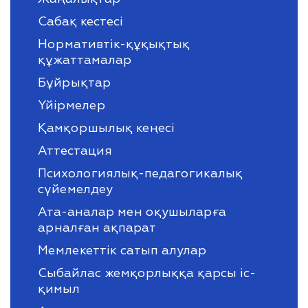
Сабақ кестесі
Нормативтік-құқықтық
құжаттамалар
Бұйрықтар
Үйірмелер
Қамқоршылық кеңесі
Аттестация
Психологиялық-педагогикалық
сүйемелдеу
Ата-аналар мен оқушыларға
арналған ақпарат
Мемлекеттік сатып алулар
Сыбайлас жемқорлыққа қарсы іс-
қимыл