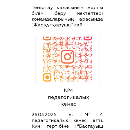
Теміртау қаласының жалпы
білім беру мектептері
командаларының арасында
"Жас құтқарушы" сай…
№4
педагогикалық
кеңес
28.03.2025 ж. №4
педагогикалық кеңесі өтті.
Күн тәртібіне І."Бастауыш