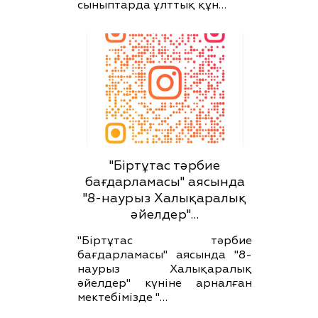
сыныптарда ұлттық құн…
"Біртұтас тәрбие
бағдарламасы" аясында
"8-наурыз Халықаралық
әйелдер"…
"Біртұтас тәрбие
бағдарламасы" аясында "8-
наурыз Халықаралық
әйелдер" күніне арналған
мектебімізде "…