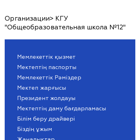
Организации> КГУ
"Общеобразовательная школа №12"
Мемлекеттік қызмет
Мектептің паспорты
Мемлекеттік Рәміздер
Мектеп жарғысы
Президент жолдауы
Мектептің даму бағдарламасы
Білім беру драйвері
Біздің ұжым
Жаңалықтар