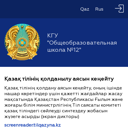
Qaz
Rus
КГУ
"Общеобразовательная
школа №12"
Қазақ тілінің қолданылу аясын кеңейту
Қазақ тілінің қолдану аясын кеңейту, оның ішінде
нашар көретіндер үшін қажетті жағдайлар жасау
мақсатында Қазақстан Республикасы Ғылым және
жоғары білім министрлігінің Тіл саясаты комитеті
қазақ тіліндегі сөйлеуді синтездеу жобасын
жүзеге асырды (экран дикторы)
screenreader.tilqazyna.kz