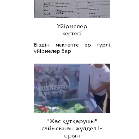
Үйірмелер
кестесі
Біздің мектепте әр түрлі
үйірмелер бар
"Жас құтқарушы"
сайысынан жүлдел І-
орын