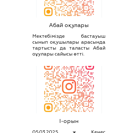
Абай оқулары
Мектебімізде бастауыш
сынып оқушылары арасында
тартысты да таласты Абай
оұулары сайысы өтті.
І-орын
05.03.2025 ж. Кеңес