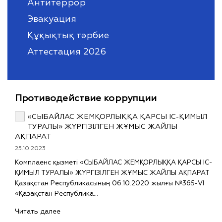
Антитеррор
Эвакуация
Құқықтық тәрбие
Аттестация 2026
Противодействие коррупции
«СЫБАЙЛАС ЖЕМҚОРЛЫҚҚА ҚАРСЫ ІС-ҚИМЫЛ
ТУРАЛЫ» ЖҮРГІЗІЛГЕН ЖҰМЫС ЖАЙЛЫ
АҚПАРАТ
25.10.2023
Комплаенс қызметі «СЫБАЙЛАС ЖЕМҚОРЛЫҚҚА ҚАРСЫ ІС-
ҚИМЫЛ ТУРАЛЫ» ЖҮРГІЗІЛГЕН ЖҰМЫС ЖАЙЛЫ АҚПАРАТ
Қазақстан Республикасының 06.10.2020 жылғы №365-VI
«Қазақстан Республика…
Читать далее