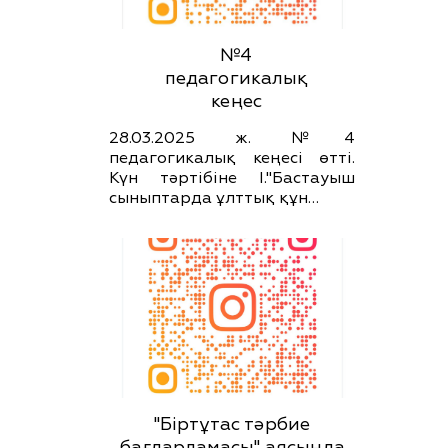
№4
педагогикалық
кеңес
28.03.2025 ж. №4
педагогикалық кеңесі өтті.
Күн тәртібіне І."Бастауыш
сыныптарда ұлттық құн…
"Біртұтас тәрбие
бағдарламасы" аясында