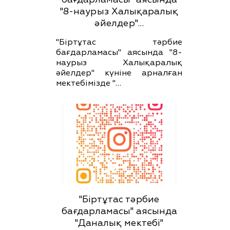
"8-наурыз Халықаралық
әйелдер"…
"Біртұтас тәрбие
бағдарламасы" аясында "8-
наурыз Халықаралық
әйелдер" күніне арналған
мектебімізде "…
"Біртұтас тәрбие
бағдарламасы" аясында
"Даналық мектебі"