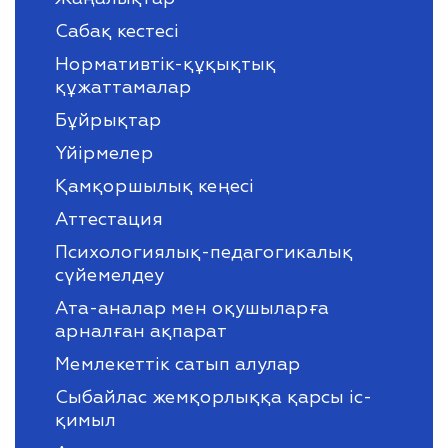
Сабақ кестесі
Нормативтік-құқықтық
құжаттамалар
Бұйрықтар
Үйірмелер
Қамқоршылық кеңесі
Аттестация
Психологиялық-педагогикалық
сүйемелдеу
Ата-аналар мен оқушыларға
арналған ақпарат
Мемлекеттік сатып алулар
Сыбайлас жемқорлыққа қарсы іс-
қимыл