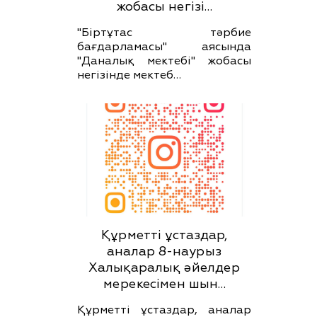
жобасы негізі…
"Біртұтас тәрбие
бағдарламасы" аясында
"Даналық мектебі" жобасы
негізінде мектеб…
Құрметті ұстаздар,
аналар 8-наурыз
Халықаралық әйелдер
мерекесімен шын…
Құрметті ұстаздар, аналар