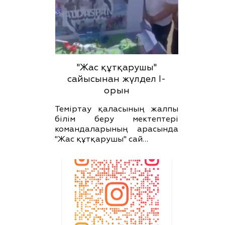
"Жас құтқарушы"
сайысынан жүлдел І-
орын
Теміртау қаласының жалпы
білім беру мектептері
командаларының арасында
"Жас құтқарушы" сай…