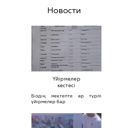
Новости
Үйірмелер
кестесі
Біздің мектепте әр түрлі
үйірмелер бар