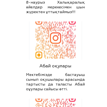
8-наурыз Халықаралық
әйелдер мерекесімен шын
жүректен ұттықтаймыз!!!
Абай оқулары
Мектебімізде бастауыш
сынып оқушылары арасында
тартысты да таласты Абай
оұулары сайысы өтті.