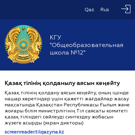
Qaz
Rus
КГУ
"Общеобразовательная
школа №12"
Қазақ тілінің қолданылу аясын кеңейту
Қазақ тілінің қолдану аясын кеңейту, оның ішінде
нашар көретіндер үшін қажетті жағдайлар жасау
мақсатында Қазақстан Республикасы Ғылым және
жоғары білім министрлігінің Тіл саясаты комитеті
қазақ тіліндегі сөйлеуді синтездеу жобасын
жүзеге асырды (экран дикторы)
screenreader.tilqazyna.kz