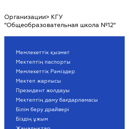
Организации> КГУ
"Общеобразовательная школа №12"
Мемлекеттік қызмет
Мектептің паспорты
Мемлекеттік Рәміздер
Мектеп жарғысы
Президент жолдауы
Мектептің даму бағдарламасы
Білім беру драйвері
Біздің ұжым
Жаңалықтар