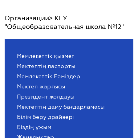
Организации> КГУ
"Общеобразовательная школа №12"
Мемлекеттік қызмет
Мектептің паспорты
Мемлекеттік Рәміздер
Мектеп жарғысы
Президент жолдауы
Мектептің даму бағдарламасы
Білім беру драйвері
Біздің ұжым
Жаңалықтар