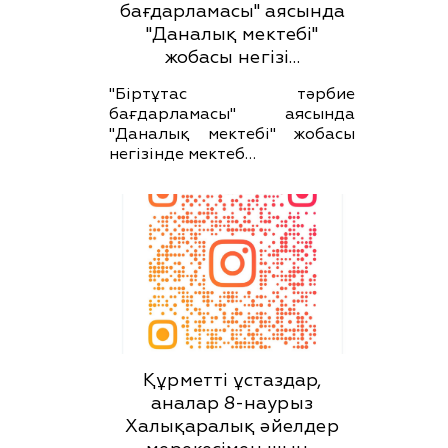
бағдарламасы" аясында
"Даналық мектебі"
жобасы негізі…
"Біртұтас тәрбие
бағдарламасы" аясында
"Даналық мектебі" жобасы
негізінде мектеб…
Құрметті ұстаздар,
аналар 8-наурыз
Халықаралық әйелдер