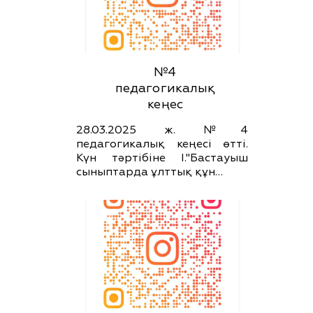
№4
педагогикалық
кеңес
28.03.2025 ж. №4
педагогикалық кеңесі өтті.
Күн тәртібіне І."Бастауыш
сыныптарда ұлттық құн…