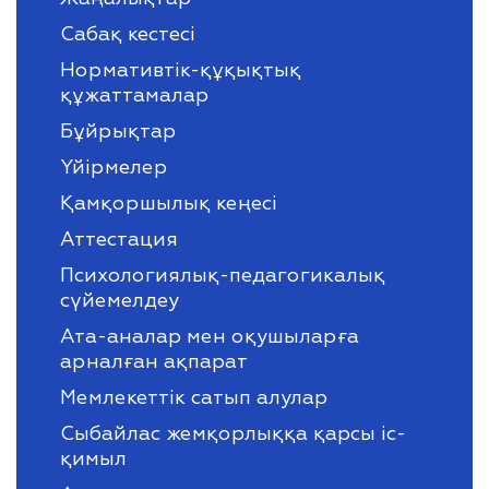
Сабақ кестесі
Нормативтік-құқықтық
құжаттамалар
Бұйрықтар
Үйірмелер
Қамқоршылық кеңесі
Аттестация
Психологиялық-педагогикалық
сүйемелдеу
Ата-аналар мен оқушыларға
арналған ақпарат
Мемлекеттік сатып алулар
Сыбайлас жемқорлыққа қарсы іс-
қимыл