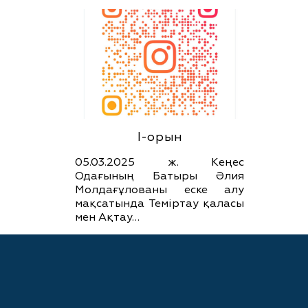
І-орын
05.03.2025 ж. Кеңес
Одағының Батыры Әлия
Молдағұлованы еске алу
мақсатында Теміртау қаласы
мен Ақтау…