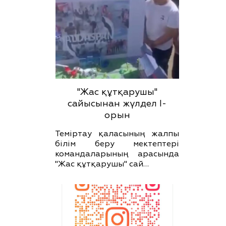
"Жас құтқарушы"
сайысынан жүлдел І-
орын
Теміртау қаласының жалпы
білім беру мектептері
командаларының арасында
"Жас құтқарушы" сай…