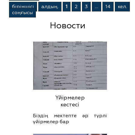
бiрiншiсi
алдың.
1
2
3
…
14
кел.
соңғысы
Новости
Үйірмелер
кестесі
Біздің мектепте әр түрлі
үйірмелер бар