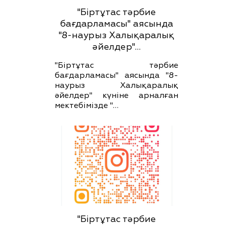
"Біртұтас тәрбие
бағдарламасы" аясында
"8-наурыз Халықаралық
әйелдер"…
"Біртұтас тәрбие
бағдарламасы" аясында "8-
наурыз Халықаралық
әйелдер" күніне арналған
мектебімізде "…
"Біртұтас тәрбие