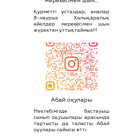
мерекесімен шын…
Құрметті ұстаздар, аналар
8-наурыз Халықаралық
әйелдер мерекесімен шын
жүректен ұттықтаймыз!!!
Абай оқулары
Мектебімізде бастауыш
сынып оқушылары арасында
тартысты да таласты Абай
оұулары сайысы өтті.