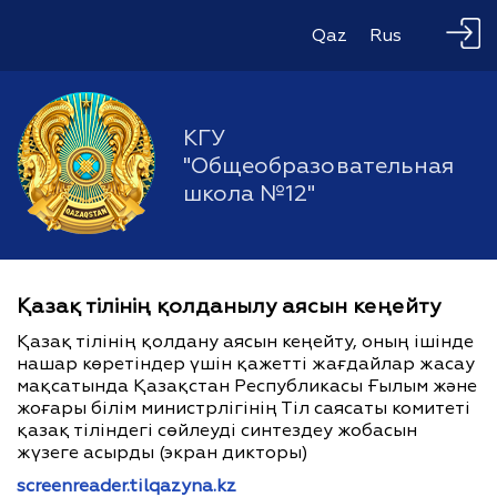
Qaz
Rus
КГУ
"Общеобразовательная
школа №12"
Қазақ тілінің қолданылу аясын кеңейту
Қазақ тілінің қолдану аясын кеңейту, оның ішінде
нашар көретіндер үшін қажетті жағдайлар жасау
мақсатында Қазақстан Республикасы Ғылым және
жоғары білім министрлігінің Тіл саясаты комитеті
қазақ тіліндегі сөйлеуді синтездеу жобасын
жүзеге асырды (экран дикторы)
screenreader.tilqazyna.kz