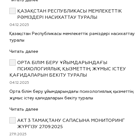
ҚАЗАҚСТАН РЕСПУБЛИКАСЫ МЕМЛЕКЕТТІК
РӘМІЗДЕРІ НАСИХАТТАУ ТУРАЛЫ
04.12.2025
Қазақстан Республикасы мемлекеттік рәміздері насихаттау
туралы
Читать далее
ОРТА БІЛІМ БЕРУ ҰЙЫМДАРЫНДАҒЫ
ПСИХОЛОГИЯЛЫҚ ҚЫЗМЕТТІҢ ЖҰМЫС ІСТЕУ
ҚАҒИДАЛАРЫН БЕКІТУ ТУРАЛЫ
04.12.2025
Орта білім беру ұйымдарындағы психологиялық қызметтің
жұмыс істеу қағидаларын бекіту туралы
Читать далее
АКТ 3 ТАМАҚТАНУ САПАСЫНА МОНИТОРИНГ
ЖҮРГІЗУ 27.09.2025
27.11.2025