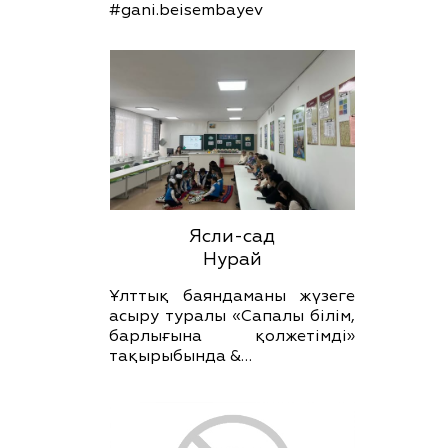
#gani.beisembayev
Ясли-сад
Нурай
Ұлттық баяндаманы жүзеге
асыру туралы «Сапалы білім,
барлығына қолжетімді»
тақырыбында &…