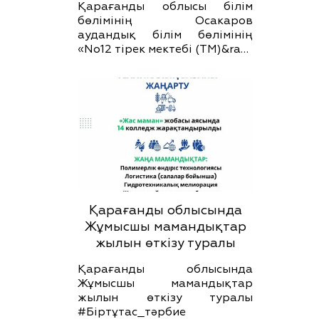
Қарағанды облысы білім
бөлімінің Осакаров
аудандық білім бөлімінің
«No12 тірек мектебі (ТМ)&ra…
Қарағанды облысында
Жұмысшы мамандықтар
жылын өткізу туралы
Қарағанды облысында
Жұмысшы мамандықтар
жылын өткізу туралы
#Біртұтас_тәрбие