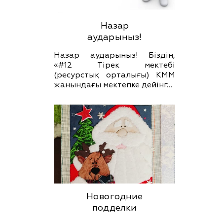
Назар
аударыныз!
Назар аударыныз! Біздін,
«#12 Тірек мектебі
(ресурстық орталығы) КММ
жанындағы мектепке дейінг…
Новогодние
подделки