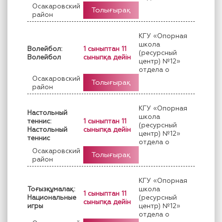
Осакаровский
Толығырақ
район
КГУ «Опорная
школа
Волейбол:
1 сыныптан 11
(ресурсный
Волейбол
сыныпқа дейін
центр) №12»
отдела о
Осакаровский
Толығырақ
район
КГУ «Опорная
Настольный
школа
теннис:
1 сыныптан 11
(ресурсный
Настольный
сыныпқа дейін
центр) №12»
теннис
отдела о
Осакаровский
Толығырақ
район
КГУ «Опорная
Тоғызқұмалақ:
школа
1 сыныптан 11
Национальные
(ресурсный
сыныпқа дейін
игры
центр) №12»
отдела о