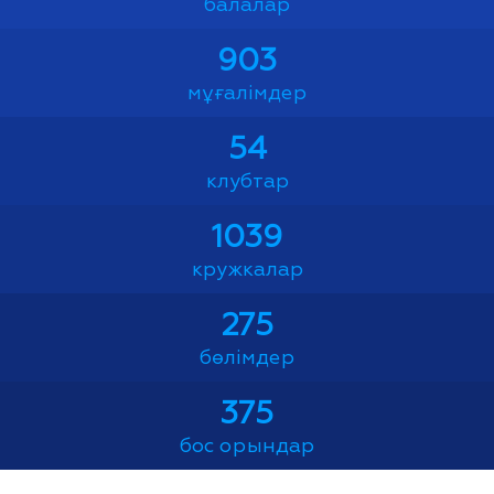
балалар
903
мұғалімдер
54
клубтар
1039
кружкалар
275
бөлімдер
375
бос орындар