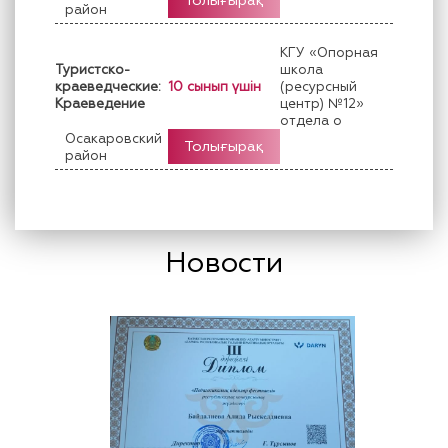
Толығырақ
район
КГУ «Опорная
Туристско-
школа
краеведческие:
10 сынып үшін
(ресурсный
Краеведение
центр) №12»
отдела о
Осакаровский
Толығырақ
район
Новости