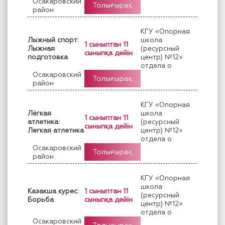
Осакаровский
Толығырақ
район
КГУ «Опорная
Лыжный спорт:
школа
1 сыныптан 11
Лыжная
(ресурсный
сыныпқа дейін
подготовка
центр) №12»
отдела о
Осакаровский
Толығырақ
район
КГУ «Опорная
Лёгкая
школа
1 сыныптан 11
атлетика:
(ресурсный
сыныпқа дейін
Легкая атлетика
центр) №12»
отдела о
Осакаровский
Толығырақ
район
КГУ «Опорная
школа
Казакша курес:
1 сыныптан 11
(ресурсный
Борьба
сыныпқа дейін
центр) №12»
отдела о
Осакаровский