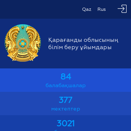
Qaz
Rus
Қарағанды облысының
білім беру ұйымдары
84
балабақшалар
377
мектептер
3021