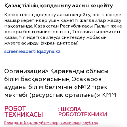
Қазақ тілінің қолданылу аясын кеңейту
Қазақ тілінің қолдану аясын кеңейту, оның ішінде
нашар көретіндер үшін қажетті жағдайлар жасау
мақсатында Қазақстан Республикасы Ғылым және
жоғары білім министрлігінің Тіл саясаты комитеті
қазақ тіліндегі сөйлеуді синтездеу жобасын
жүзеге асырды (экран дикторы)
screenreader.tilqazyna.kz
Организации> Қарағанды облысы
білім басқармасының Осакаров
ауданы білім бөлімінің «№12 тірек
мектебі (ресурстық орталығы)» КММ
РОБОТ
: ШКОЛА
ТЕХНИКАСЫ
РОБОТОТЕХНИКИ
Қаладағы барлық үйірмелер, секциялар, клубтар