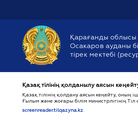
Қарағанды облысы 
Осакаров ауданы бі
тірек мектебі (рес
Қазақ тілінің қолданылу аясын кеңейт
Қазақ тілінің қолдану аясын кеңейту, оның 
Ғылым және жоғары білім министрлігінің Тіл 
screenreader.tilqazyna.kz