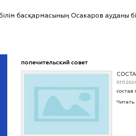
лім басқармасының Осакаров ауданы білі
попечительский совет
СОСТА
01.11.202
состав 
Читать