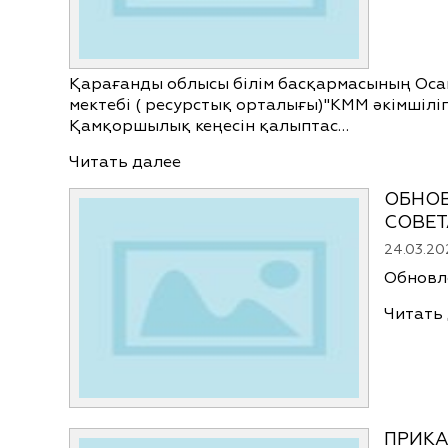
Қарағанды облысы білім басқармасының Осак
мектебі ( ресурстық орталығы)"КММ әкімшілі
Қамқоршылық кеңесін қалыптас…
Читать далее
ОБНОВ
СОВЕТ
24.03.20
Обновл
Читать
ПРИКА