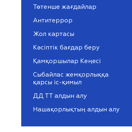
Төтенше жағдайлар
Антитеррор
Жол картасы
Кәсіптік бағдар беру
Қамқоршылар Кеңесі
Сыбайлас жемқорлыққа
қарсы іс-қимыл
ДД ТТ алдын алу
Нашақорлықтың алдын алу