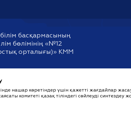
білім басқармасының
лім бөлімінің «№12
урстық орталығы)» КММ
у
ішінде нашар көретіндер үшін қажетті жағдайлар жас
саясаты комитеті қазақ тіліндегі сөйлеуді синтездеу 