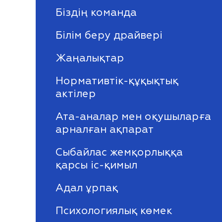
Біздің команда
Білім беру драйвері
Жаңалықтар
Нормативтік-құқықтық
актілер
Ата-аналар мен оқушыларға
арналған ақпарат
Сыбайлас жемқорлыққа
қарсы іс-қимыл
Адал ұрпақ
Психологиялық көмек