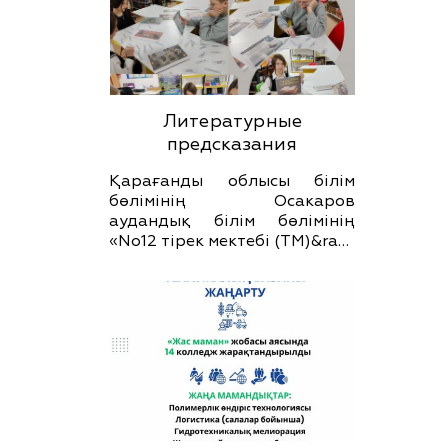
Литературные
предсказания
Қарағанды облысы білім
бөлімінің Осакаров
аудандық білім бөлімінің
«No12 тірек мектебі (ТМ)&ra…