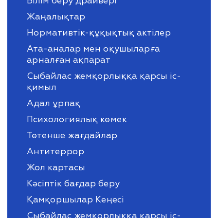
Білім беру драйвері
Жаңалықтар
Нормативтік-құқықтық актілер
Ата-аналар мен оқушыларға
арналған ақпарат
Сыбайлас жемқорлыққа қарсы іс-
қимыл
Адал ұрпақ
Психологиялық көмек
Төтенше жағдайлар
Антитеррор
Жол картасы
Кәсіптік бағдар беру
Қамқоршылар Кеңесі
Сыбайлас жемқорлыққа қарсы іс-