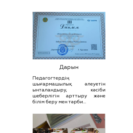
Дарын
Педагогтердің
шығармашылық әлеуетін
ынталандыру, кәсіби
шеберлігін арттыру және
білім беру мен тәрби…