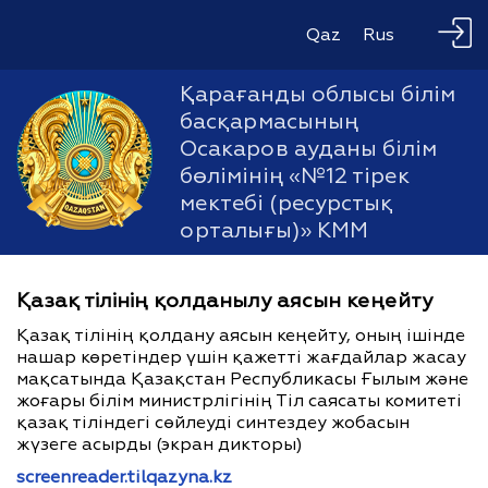
Qaz
Rus
Қарағанды облысы білім
басқармасының
Осакаров ауданы білім
бөлімінің «№12 тірек
мектебі (ресурстық
орталығы)» КММ
Қазақ тілінің қолданылу аясын кеңейту
Қазақ тілінің қолдану аясын кеңейту, оның ішінде
нашар көретіндер үшін қажетті жағдайлар жасау
мақсатында Қазақстан Республикасы Ғылым және
жоғары білім министрлігінің Тіл саясаты комитеті
қазақ тіліндегі сөйлеуді синтездеу жобасын
жүзеге асырды (экран дикторы)
screenreader.tilqazyna.kz