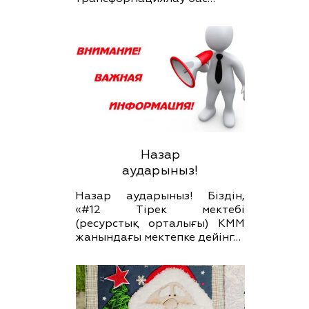
Назар
аударыныз!
Назар аударыныз! Біздін,
«#12 Тірек мектебі
(ресурстық орталығы) КММ
жанындағы мектепке дейінг…