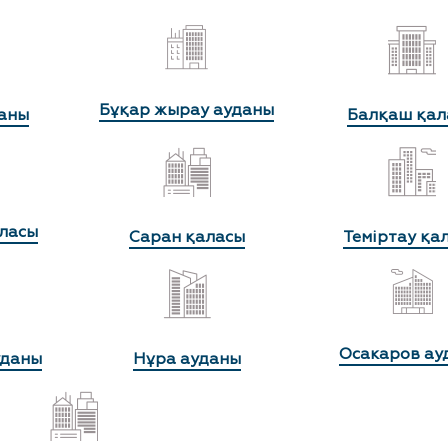
Бұқар жырау ауданы
аны
Балқаш қал
ласы
Саран қаласы
Теміртау қа
Осакаров ау
уданы
Нұра ауданы