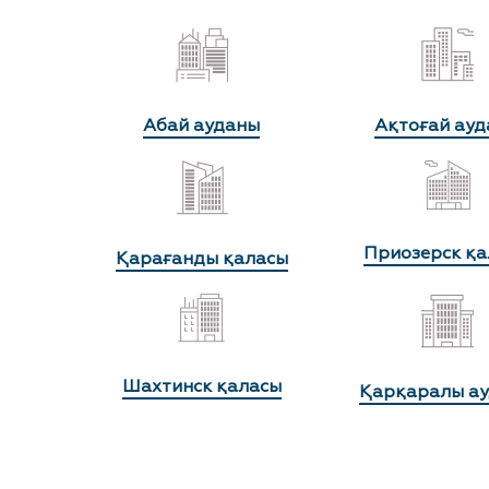
Абай ауданы
Ақтоғай ауд
Приозерск қа
Қарағанды қаласы
Шахтинск қаласы
Қарқаралы а