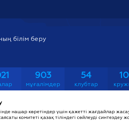
ың білім беру
21
903
54
1
алар
мұғалімдер
клубтар
круж
у
ішінде нашар көретіндер үшін қажетті жағдайлар жас
саясаты комитеті қазақ тіліндегі сөйлеуді синтездеу 