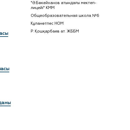
"Ә.Бөкейханов атындағы мектеп-
6
лицейі" КММ
Общеобразовательная школа №6
3
Құланөтпес НОМ
1
Р. Қошқарбаев ат. ЖББМ
7
асы
ласы
даны