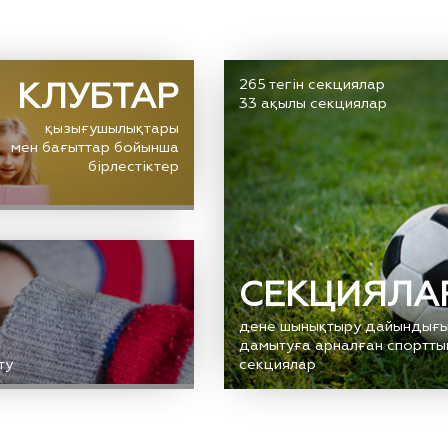
КЛУБТАР
265 тегін секциялар
33 ақылы секциялар
қызығушылықтары
мен бағыттар бойынша
бірлестіктер
СЕКЦИЯЛА
дене шынықтыру дайындығ
дамытуға арналған спортты
ту
секциялар