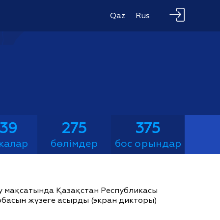
Qaz
Rus
039
275
375
калар
бөлімдер
бос орындар
ау мақсатында Қазақстан Республикасы
жобасын жүзеге асырды (экран дикторы)