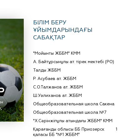
БІЛІМ БЕРУ
ҰЙЫМДАРЫНДАҒЫ
САБАҚТАР
"Мойынты ЖББМ" КММ
9
А. Байтұрсынұлы ат. тірек мектебі (РО)
6
Талды ЖББМ
4
Р. Асубаев ат. ЖББМ
2
С.О.Талжанов ат. ЖББМ
1
Р
Ш.Уәлиханов ат. ЖББМ
3
ын
Общеобразовательная школа Сакена
1
қ
Общеобразовательная школа №7
2
"Х.Сәрінжіпұлы атындағы ЖББМ" КММ
1
Қарағанды облысы ББ Приозерск
10
қаласы ББ "№1 ЖББМ"