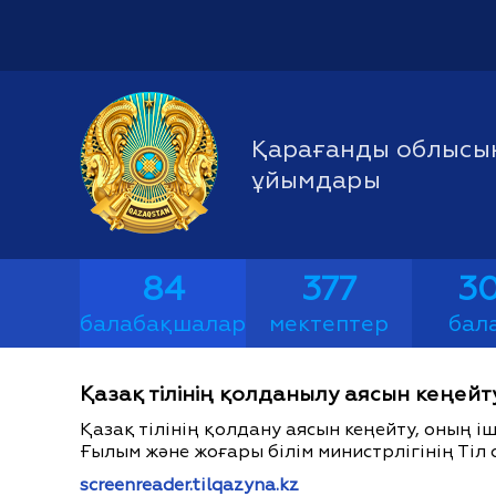
Қарағанды облысын
ұйымдары
84
377
30
балабақшалар
мектептер
бал
Қазақ тілінің қолданылу аясын кеңейт
Қазақ тілінің қолдану аясын кеңейту, оның 
Ғылым және жоғары білім министрлігінің Тіл 
screenreader.tilqazyna.kz