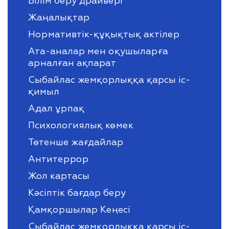
Білім беру драйвері
Жаңалықтар
Нормативтік-құқықтық актілер
Ата-аналар мен оқушыларға
арналған ақпарат
Сыбайлас жемқорлыққа қарсы іс-
қимыл
Адал ұрпақ
Психологиялық көмек
Төтенше жағдайлар
Антитеррор
Жол картасы
Кәсіптік бағдар беру
Қамқоршылар Кеңесі
Сыбайлас жемқорлыққа қарсы іс-