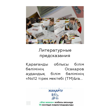
Литературные
предсказания
Қарағанды облысы білім
бөлімінің Осакаров
аудандық білім бөлімінің
«No12 тірек мектебі (ТМ)&ra…