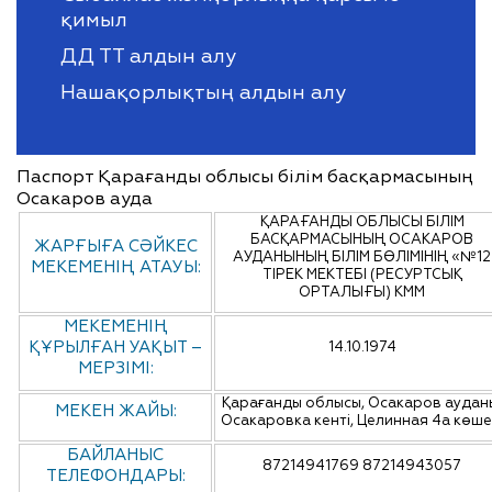
қимыл
ДД ТТ алдын алу
Нашақорлықтың алдын алу
Паспорт Қарағанды облысы білім басқармасының
Осакаров ауда
ҚАРАҒАНДЫ ОБЛЫСЫ БІЛІМ
БАСҚАРМАСЫНЫҢ ОСАКАРОВ
ЖАРҒЫҒА СӘЙКЕС
АУДАНЫНЫҢ БІЛІМ БӨЛІМІНІҢ «№12
МЕКЕМЕНІҢ АТАУЫ:
ТІРЕК МЕКТЕБІ (РЕСУРТСЫҚ
ОРТАЛЫҒЫ) КММ
МЕКЕМЕНІҢ
ҚҰРЫЛҒАН УАҚЫТ –
14.10.1974
МЕРЗІМІ:
Қарағанды облысы, Осакаров аудан
МЕКЕН ЖАЙЫ:
Осакаровка кенті, Целинная 4а көше
БАЙЛАНЫС
87214941769 87214943057
ТЕЛЕФОНДАРЫ: