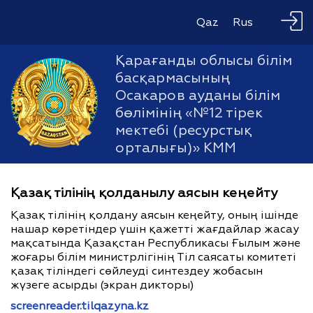
Qaz
Rus
Қарағанды облысы білім
басқармасының
Осакаров ауданы білім
бөлімінің «№12 тірек
мектебі (ресурстық
орталығы)» КММ
Қазақ тілінің қолданылу аясын кеңейту
Қазақ тілінің қолдану аясын кеңейту, оның ішінде
нашар көретіндер үшін қажетті жағдайлар жасау
мақсатында Қазақстан Республикасы Ғылым және
жоғары білім министрлігінің Тіл саясаты комитеті
қазақ тіліндегі сөйлеуді синтездеу жобасын
жүзеге асырды (экран дикторы)
screenreader.tilqazyna.kz