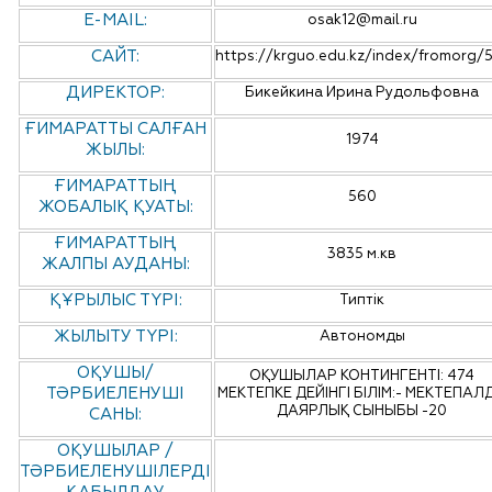
E-MAIL:
osak12@mail.ru
САЙТ:
https://krguo.edu.kz/index/fromorg/
ДИРЕКТОР:
Бикейкина Ирина Рудольфовна
ҒИМАРАТТЫ САЛҒАН
1974
ЖЫЛЫ:
ҒИМАРАТТЫҢ
560
ЖОБАЛЫҚ ҚУАТЫ:
ҒИМАРАТТЫҢ
3835 м.кв
ЖАЛПЫ АУДАНЫ:
ҚҰРЫЛЫС ТҮРІ:
Типтік
ЖЫЛЫТУ ТҮРІ:
Автономды
ОҚУШЫ/
ОҚУШЫЛАР КОНТИНГЕНТІ: 474
ТӘРБИЕЛЕНУШІ
МЕКТЕПКЕ ДЕЙІНГІ БІЛІМ:- МЕКТЕПАЛ
САНЫ:
ОҚУШЫЛАР /
ТӘРБИЕЛЕНУШІЛЕРДІ