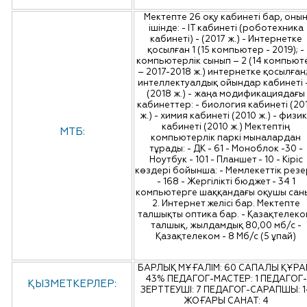
Мектепте 26 оқу кабинеті бар, оны
ішінде: - IT кабинеті (роботехника
кабинеті) - (2017 ж.) - Интернетке
қосылған 1 (15 компьютер - 2019); -
компьютерлік сынып – 2 (14 компьют
– 2017-2018 ж.) интернетке қосылған;
интеллектуалдық ойындар кабинеті -
(2018 ж.) - жаңа модификациядағы
кабинеттер: - биология кабинеті (20
ж.) - химия кабинеті (2010 ж.) - физи
кабинеті (2010 ж.) Мектептің
МТБ:
компьютерлік паркі мыналардан
тұрады: - ДК - 61 - Моноблок -30 -
Ноутбук - 101 - Планшет - 10 - Кіріс
көздері бойынша: - Мемлекеттік рез
- 168 - Жергілікті бюджет - 34 1
компьютерге шаққандағы оқушы саны
2. Интернет желісі бар. Мектепте
талшықты оптика бар. - Қазақтелеко
талшық, жылдамдық 80,00 мб/с -
Қазақтелеком - 8 Мб/с (5 ұпай)
БАРЛЫҚ МҰҒАЛІМ: 60 САПАЛЫ ҚҰРА
43% ПЕДАГОГ-МАСТЕР: 1 ПЕДАГОГ-
ҚЫЗМЕТКЕРЛЕР:
ЗЕРТТЕУШІ: 7 ПЕДАГОГ-САРАПШЫ: 1
ЖОҒАРЫ САНАТ: 4