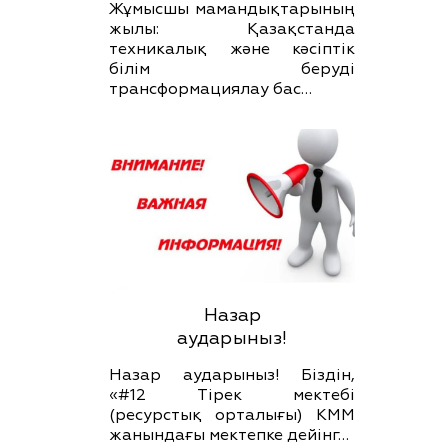
Жұмысшы мамандықтарының
жылы: Қазақстанда
техникалық және кәсіптік
білім беруді
трансформациялау бас…
Назар
аударыныз!
Назар аударыныз! Біздін,
«#12 Тірек мектебі
(ресурстық орталығы) КММ
жанындағы мектепке дейінг…