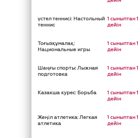
дейін
үстел теннисі: Настольный
1 сыныптан 
теннис
дейін
Тоғызқұмалақ:
1 сыныптан 
Национальные игры
дейін
Шаңғы спорты: Лыжная
1 сыныптан 
подготовка
дейін
Казакша курес: Борьба
1 сыныптан 
дейін
Жеңіл атлетика: Легкая
1 сыныптан 
атлетика
дейін