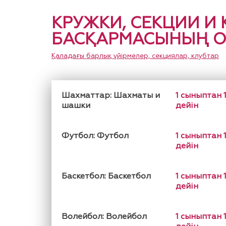
КРУЖКИ, СЕКЦИИ И 
БАСҚАРМАСЫНЫҢ О
Қаладағы барлық үйірмелер, секциялар, клубтар
Шахматтар: Шахматы и
1 сыныптан 
шашки
дейін
Футбол: Футбол
1 сыныптан 
дейін
Баскетбол: Баскетбол
1 сыныптан 
дейін
Волейбол: Волейбол
1 сыныптан 