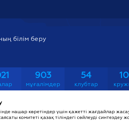
ың білім беру
21
903
54
1
алар
мұғалімдер
клубтар
круж
у
ішінде нашар көретіндер үшін қажетті жағдайлар жас
саясаты комитеті қазақ тіліндегі сөйлеуді синтездеу 