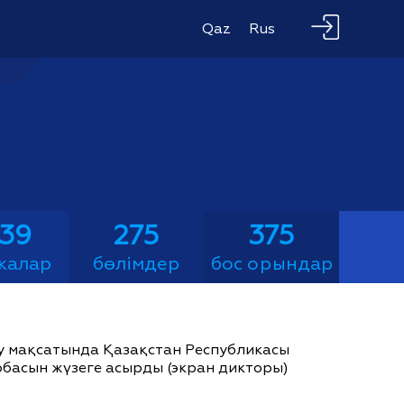
Qaz
Rus
039
275
375
калар
бөлімдер
бос орындар
ау мақсатында Қазақстан Республикасы
жобасын жүзеге асырды (экран дикторы)