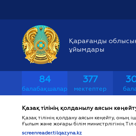
Қарағанды облысын
ұйымдары
84
377
30
балабақшалар
мектептер
бал
Қазақ тілінің қолданылу аясын кеңейт
Қазақ тілінің қолдану аясын кеңейту, оның 
Ғылым және жоғары білім министрлігінің Тіл 
screenreader.tilqazyna.kz