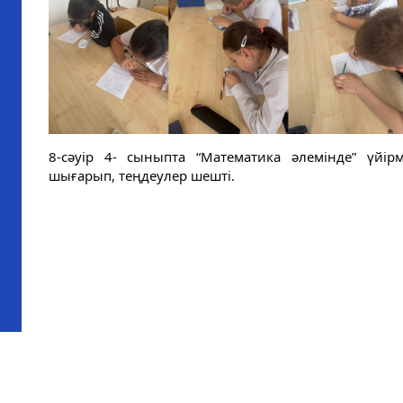
8-сәуір 4- сыныпта “Математика әлемінде” үйір
шығарып, теңдеулер шешті.