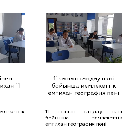
інен
11 сынып таңдау пәні
ихан 11
бойынша мемлекеттік
емтихан география пәні
емлекеттік
11 сынып таңдау пәні
бойынша мемлекеттік
емтихан география пәні