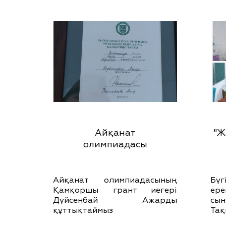
Айқанат
"Ж
олимпиадасы
Айқанат олимпиадасының
Бүг
Қамқоршы грант иегері
ере
Дүйсенбай Ажарды
сы
құттықтаймыз
Тақ