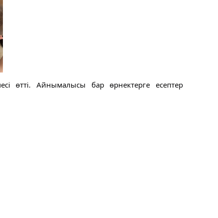
месі өтті. Айнымалысы бар өрнектерге есептер