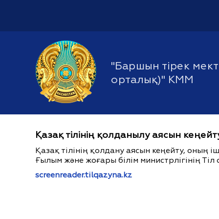
"Баршын тірек мект
орталық)" КММ
Қазақ тілінің қолданылу аясын кеңейт
Қазақ тілінің қолдану аясын кеңейту, оның 
Ғылым және жоғары білім министрлігінің Тіл 
screenreader.tilqazyna.kz