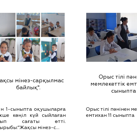
Орыс тілі пән
ақсы мінез-сарқылмас
мемлекеттік емт
байлық".
сыныпта
ін 1-сыныпта оқушыларға
Орыс тілі пәнінен м
кше көңіл күй сыйлаған
емтихан 11 сыныпта
нып сағаты өтті.
ырыбы:"Жақсы мінез-с…