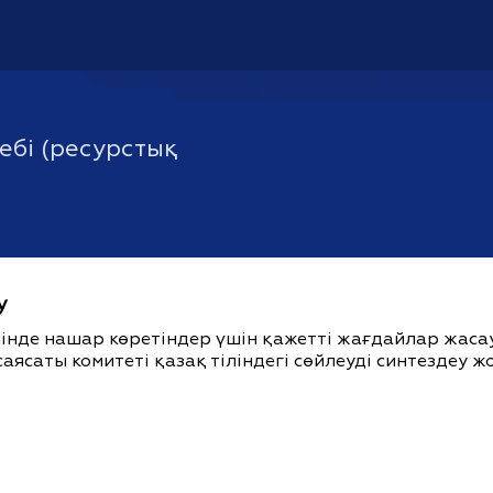
ебі (ресурстық
у
ішінде нашар көретіндер үшін қажетті жағдайлар жас
саясаты комитеті қазақ тіліндегі сөйлеуді синтездеу 