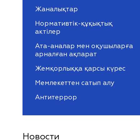
Жаналықтар
Нормативтік-құқықтық
актілер
Ата-аналар мен оқушыларға
арналған ақпарат
Жемқорлыққа қарсы күрес
Мемлекеттен сатып алу
Антитеррор
Новости