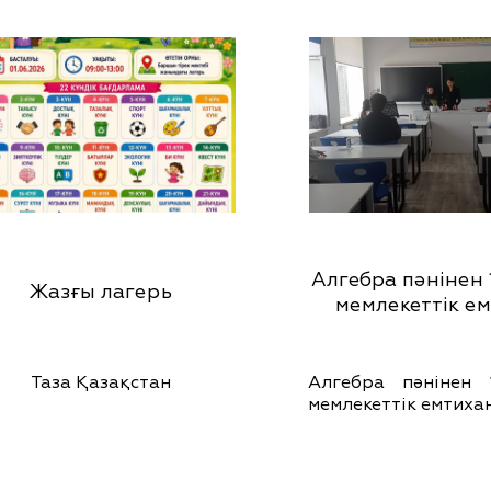
Алгебра пәнінен 
Жазғы лагерь
мемлекеттік е
Таза Қазақстан
Алгебра пәнінен 
мемлекеттік емтиха