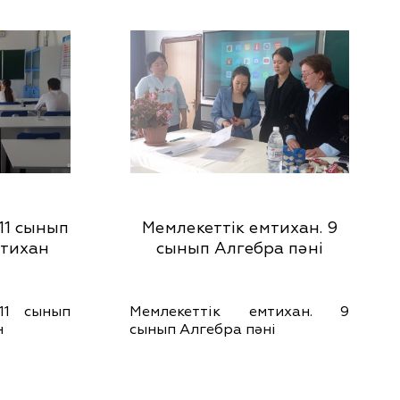
11 сынып
Мемлекеттік емтихан. 9
мтихан
сынып Алгебра пәні
11 сынып
Мемлекеттік емтихан. 9
н
сынып Алгебра пәні