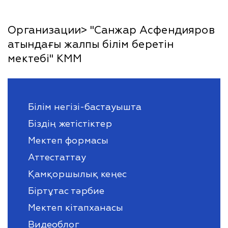
Организации> "Санжар Асфендияров
атындағы жалпы білім беретін
мектебі" КММ
Білім негізі-бастауышта
Біздің жетістіктер
Мектеп формасы
Аттестаттау
Қамқоршылық кеңес
Біртұтас тәрбие
Мектеп кітапханасы
Видеоблог