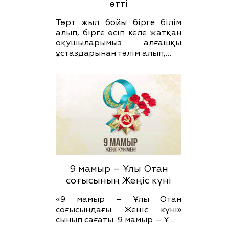
өтті
Төрт жыл бойы бірге білім
алып, бірге өсіп келе жатқан
оқушыларымыз алғашқы
ұстаздарынан тәлім алып,…
9 мамыр – Ұлы Отан
соғысының Жеңіс күні
«9 мамыр – Ұлы Отан
соғысындағы Жеңіс күні»
сынып сағаты 9 мамыр – Ұ…