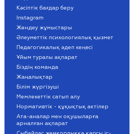
Кәсіптік бағдар беру
Instagram
Жөндеу жұмыстары
Әлеуметтік психологиялық қызмет
Педагогикалық әдеп кеңесі
Ұйым туралы ақпарат
Біздің команда
Жаңалықтар
Білім жүргізуші
Мемлекеттік сатып алу
Нормативтік - құқықтық актілер
Ата-аналар мен оқушыларға
арналған ақпарат
Сыбайлас жемқорлыққа қарсы іс-