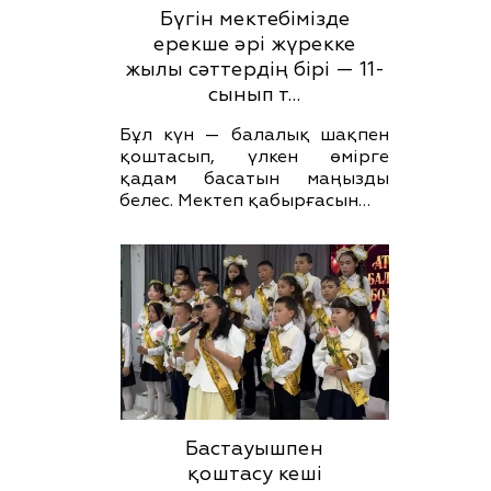
Бүгін мектебімізде
ерекше әрі жүрекке
жылы сәттердің бірі — 11-
сынып т…
Бұл күн — балалық шақпен
қоштасып, үлкен өмірге
қадам басатын маңызды
белес. Мектеп қабырғасын…
Бастауышпен
қоштасу кеші