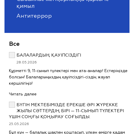
қимыл
Антитеррор
Все
БАЛАЛАРДЫҢ ҚАУІПСІЗДІГІ
28.05.2026
Құрметті 9, 11-сынып түлектері мен ата-аналар! Естеріңізде
болсын! Балаларыңыздың қауіпсіздігі-сіздің жауап
кершілігіңіз!
Читать далее
БҮГІН МЕКТЕБІМІЗДЕ ЕРЕКШЕ ӘРІ ЖҮРЕККЕ
ЖЫЛЫ СӘТТЕРДІҢ БІРІ — 11-СЫНЫП ТҮЛЕКТЕРІ
ҮШІН СОҢҒЫ ҚОҢЫРАУ СОҒЫЛДЫ.
25.05.2026
Бұл күн — балалық шақпен қоштасып, үлкен өмірге қадам