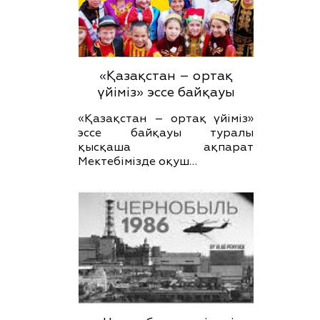
«Қазақстан – ортақ
үйіміз» эссе байқауы
«Қазақстан – ортақ үйіміз»
эссе байқауы туралы
қысқаша ақпарат
Мектебімізде оқуш…