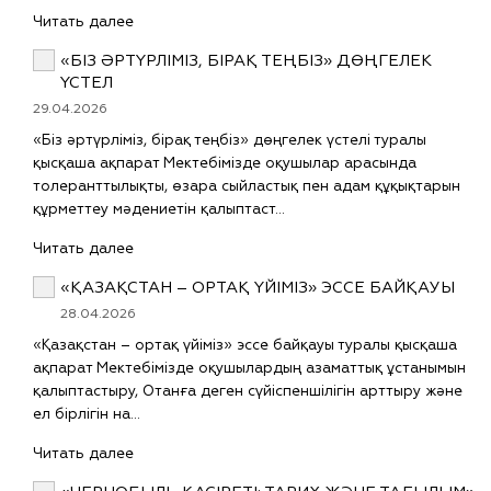
Читать далее
«БІЗ ӘРТҮРЛІМІЗ, БІРАҚ ТЕҢБІЗ» ДӨҢГЕЛЕК
ҮСТЕЛ
29.04.2026
«Біз әртүрліміз, бірақ теңбіз» дөңгелек үстелі туралы
қысқаша ақпарат Мектебімізде оқушылар арасында
толеранттылықты, өзара сыйластық пен адам құқықтарын
құрметтеу мәдениетін қалыптаст…
Читать далее
«ҚАЗАҚСТАН – ОРТАҚ ҮЙІМІЗ» ЭССЕ БАЙҚАУЫ
28.04.2026
«Қазақстан – ортақ үйіміз» эссе байқауы туралы қысқаша
ақпарат Мектебімізде оқушылардың азаматтық ұстанымын
қалыптастыру, Отанға деген сүйіспеншілігін арттыру және
ел бірлігін на…
Читать далее