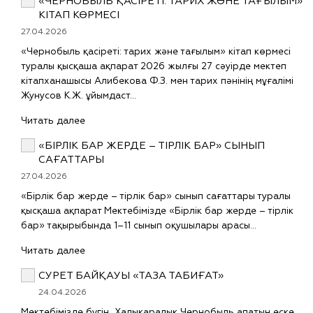
«ЧЕРНОБЫЛЬ ҚАСІРЕТІ: ТАРИХ ЖӘНЕ ТАҒЫЛЫМ»
КІТАП КӨРМЕСІ
27.04.2026
«Чернобыль қасіреті: тарих және тағылым» кітап көрмесі
туралы қысқаша ақпарат 2026 жылғы 27 сәуірде мектеп
кітапханашысы Алибекова Ф.З. мен тарих пәнінің мұғалімі
Жунусов К.Ж. ұйымдаст…
Читать далее
«БІРЛІК БАР ЖЕРДЕ – ТІРЛІК БАР» СЫНЫП
САҒАТТАРЫ
27.04.2026
«Бірлік бар жерде – тірлік бар» сынып сағаттары туралы
қысқаша ақпарат Мектебімізде «Бірлік бар жерде – тірлік
бар» тақырыбында 1–11 сынып оқушылары арасы…
Читать далее
СУРЕТ БАЙҚАУЫ «ТАЗА ТАБИҒАТ»
24.04.2026
Мектебімізде бүгін Халықаралық Чернобыль апатын еске