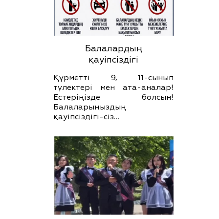
Балалардың
қауіпсіздігі
Құрметті 9, 11-сынып
түлектері мен ата-аналар!
Естеріңізде болсын!
Балаларыңыздың
қауіпсіздігі-сіз…