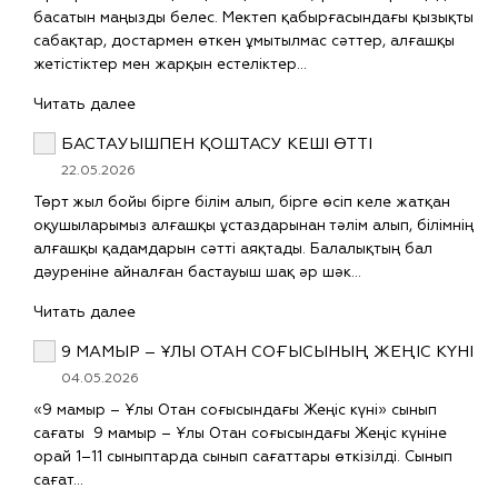
басатын маңызды белес. Мектеп қабырғасындағы қызықты
сабақтар, достармен өткен ұмытылмас сәттер, алғашқы
жетістіктер мен жарқын естеліктер…
Читать далее
БАСТАУЫШПЕН ҚОШТАСУ КЕШІ ӨТТІ
22.05.2026
Төрт жыл бойы бірге білім алып, бірге өсіп келе жатқан
оқушыларымыз алғашқы ұстаздарынан тәлім алып, білімнің
алғашқы қадамдарын сәтті аяқтады. Балалықтың бал
дәуреніне айналған бастауыш шақ әр шәк…
Читать далее
9 МАМЫР – ҰЛЫ ОТАН СОҒЫСЫНЫҢ ЖЕҢІС КҮНІ
04.05.2026
«9 мамыр – Ұлы Отан соғысындағы Жеңіс күні» сынып
сағаты 9 мамыр – Ұлы Отан соғысындағы Жеңіс күніне
орай 1–11 сыныптарда сынып сағаттары өткізілді. Сынып
сағат…