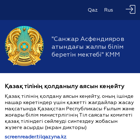
Qaz
Rus
"Санжар Асфендияров
атындағы жалпы білім
беретін мектебі" КММ
Қазақ тілінің қолданылу аясын кеңейту
Қазақ тілінің қолдану аясын кеңейту, оның ішінде
нашар көретіндер үшін қажетті жағдайлар жасау
мақсатында Қазақстан Республикасы Ғылым және
жоғары білім министрлігінің Тіл саясаты комитеті
қазақ тіліндегі сөйлеуді синтездеу жобасын
жүзеге асырды (экран дикторы)
screenreader.tilqazyna.kz