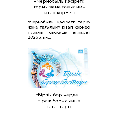
«Чернобыль қасіреті:
тарих және тағылым»
кітап көрмесі
«Чернобыль қасіреті: тарих
және тағылым» кітап көрмесі
туралы қысқаша ақпарат
2026 жыл…
«Бірлік бар жерде –
тірлік бар» сынып
сағаттары