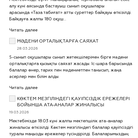
алу күні аясында бастауыш сынып оқушылары
арасында «Таза табиғат» атты суреттер байқауы өткізілді.
Байқауға жалпы 180 оқуш…
Читать далее
МӘДЕНИ ОРТАЛЫҚТАРҒА САЯХАТ
28.03.2026
5-сынып оқушылары сынып жетекшілерімен бірге мәдени
орталықтарға қызықты саяхат жасады. Іс-шара барысында
балалар өнер, тарих пен мәдениетпен танысып, жаңа
әсерлер мен білім алды.
Читать далее
КӨКТЕМ МЕЗГІЛІНДЕГІ ҚАУІПСІЗДІК ЕРЕЖЕЛЕРІ
БОЙЫНША АТА-АНАЛАР ЖИНАЛЫСЫ
19.03.2026
Мектебімізде 18.03 күні жалпы мектепшілік ата-аналар
жиналысы өткізілді. Көктем мезгіліндегі балалар қауіпсіздігі
туралы маңызды ережелер түсіндірілді. Балаларымыздың