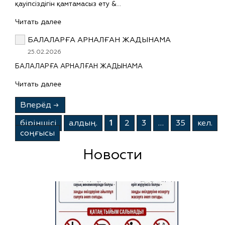
қауіпсіздігін қамтамасыз ету &…
Читать далее
БАЛАЛАРҒА АРНАЛҒАН ЖАДЫНАМА
25.02.2026
БАЛАЛАРҒА АРНАЛҒАН ЖАДЫНАМА
Читать далее
Вперёд
→
бiрiншiсi
алдың.
1
2
3
…
35
кел.
соңғысы
Новости