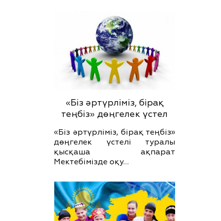
«Біз әртүрліміз, бірақ
теңбіз» дөңгелек үстел
«Біз әртүрліміз, бірақ теңбіз»
дөңгелек үстелі туралы
қысқаша ақпарат
Мектебімізде оқу…