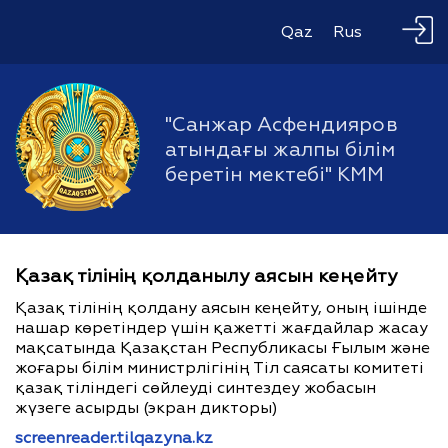
Qaz
Rus
"Санжар Асфендияров
атындағы жалпы білім
беретін мектебі" КММ
Қазақ тілінің қолданылу аясын кеңейту
Қазақ тілінің қолдану аясын кеңейту, оның ішінде
нашар көретіндер үшін қажетті жағдайлар жасау
мақсатында Қазақстан Республикасы Ғылым және
жоғары білім министрлігінің Тіл саясаты комитеті
қазақ тіліндегі сөйлеуді синтездеу жобасын
жүзеге асырды (экран дикторы)
screenreader.tilqazyna.kz