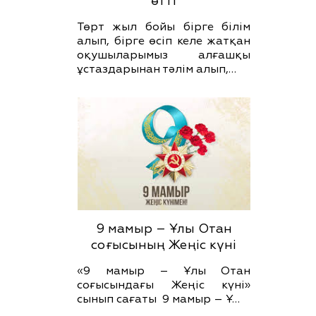
өтті
Төрт жыл бойы бірге білім
алып, бірге өсіп келе жатқан
оқушыларымыз алғашқы
ұстаздарынан тәлім алып,…
9 мамыр – Ұлы Отан
соғысының Жеңіс күні
«9 мамыр – Ұлы Отан
соғысындағы Жеңіс күні»
сынып сағаты 9 мамыр – Ұ…