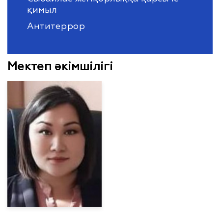
қимыл
Антитеррор
Мектеп әкімшілігі