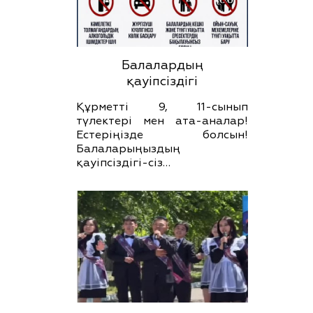
Балалардың
қауіпсіздігі
Құрметті 9, 11-сынып
түлектері мен ата-аналар!
Естеріңізде болсын!
Балаларыңыздың
қауіпсіздігі-сіз…