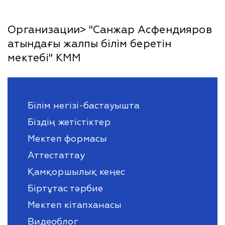
Организации> "Санжар Асфендияров
атындағы жалпы білім беретін
мектебі" КММ
Білім негізі-бастауышта
Біздің жетістіктер
Мектеп формасы
Аттестаттау
Қамқоршылық кеңес
Біртұтас тәрбие
Мектеп кітапханасы
Видеоблог