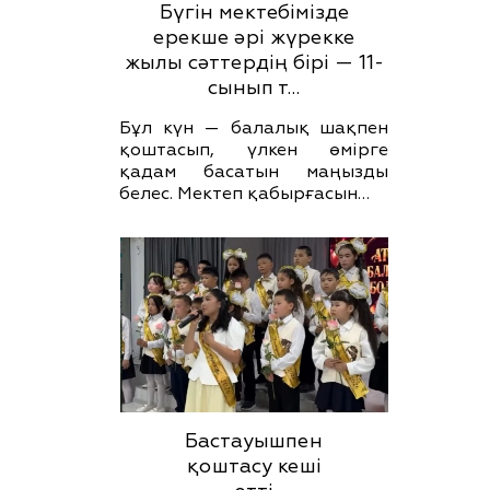
Бүгін мектебімізде
ерекше әрі жүрекке
жылы сәттердің бірі — 11-
сынып т…
Бұл күн — балалық шақпен
қоштасып, үлкен өмірге
қадам басатын маңызды
белес. Мектеп қабырғасын…
Бастауышпен
қоштасу кеші