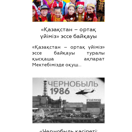
«Қазақстан – ортақ
үйіміз» эссе байқауы
«Қазақстан – ортақ үйіміз»
эссе байқауы туралы
қысқаша ақпарат
Мектебімізде оқуш…
«Чернобыль қасіреті: