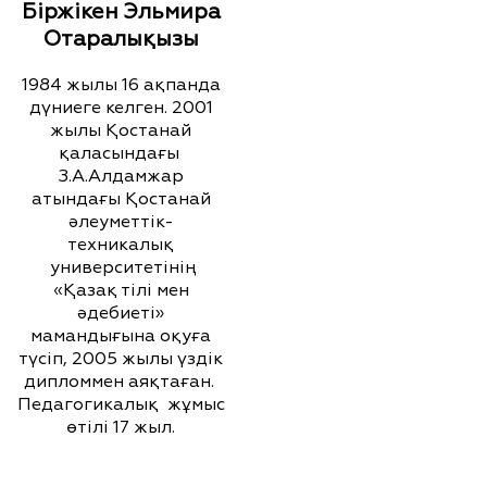
Біржікен Эльмира
Отаралықызы
1984 жылы 16 ақпанда
дүниеге келген. 2001
жылы Қостанай
қаласындағы
З.А.Алдамжар
атындағы Қостанай
әлеуметтік-
техникалық
университетінің
«Қазақ тілі мен
әдебиеті»
мамандығына оқуға
түсіп, 2005 жылы үздік
дипломмен аяқтаған.
Педагогикалық жұмыс
өтілі 17 жыл.