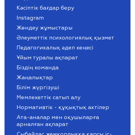
Кәсіптік бағдар беру
Instagram
Жөндеу жұмыстары
Әлеуметтік психологиялық қызмет
Педагогикалық әдеп кеңесі
Ұйым туралы ақпарат
Біздің команда
Жаңалықтар
Білім жүргізуші
Мемлекеттік сатып алу
Нормативтік - құқықтық актілер
Ата-аналар мен оқушыларға
арналған ақпарат
Сыбайлас жемқорлыққа қарсы іс-