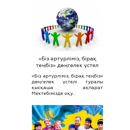
«Біз әртүрліміз, бірақ
теңбіз» дөңгелек үстел
«Біз әртүрліміз, бірақ теңбіз»
дөңгелек үстелі туралы
қысқаша ақпарат
Мектебімізде оқу…