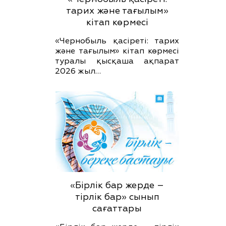
тарих және тағылым»
кітап көрмесі
«Чернобыль қасіреті: тарих
және тағылым» кітап көрмесі
туралы қысқаша ақпарат
2026 жыл…
«Бірлік бар жерде –
тірлік бар» сынып
сағаттары