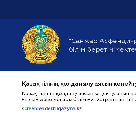
"Санжар Асфендия
білім беретін мект
Қазақ тілінің қолданылу аясын кеңейт
Қазақ тілінің қолдану аясын кеңейту, оның 
Ғылым және жоғары білім министрлігінің Тіл 
screenreader.tilqazyna.kz