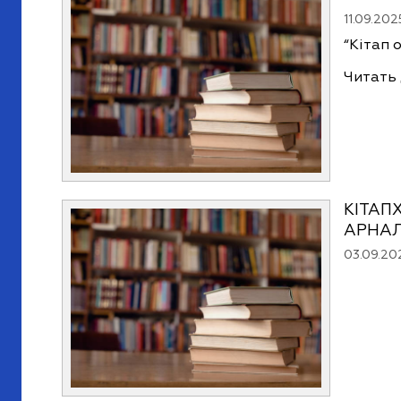
11.09.202
“Кітап
Читать
КІТАП
АРНА
03.09.20