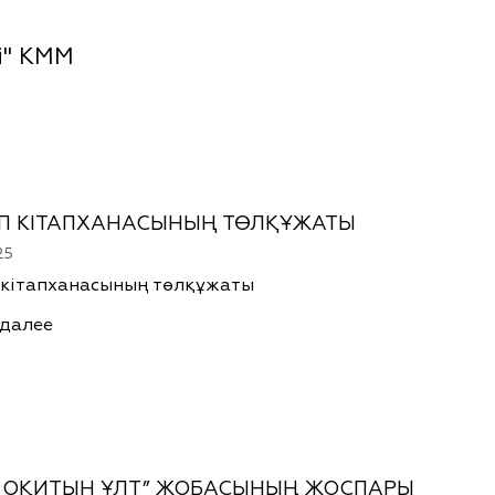
і" КММ
П КІТАПХАНАСЫНЫҢ ТӨЛҚҰЖАТЫ
25
 кітапханасының төлқұжаты
 далее
П ОҚИТЫН ҰЛТ” ЖОБАСЫНЫҢ ЖОСПАРЫ