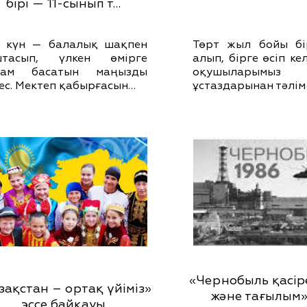
бірі — 11-сынып т…
 күн — балалық шақпен
Төрт жыл бойы бі
штасып, үлкен өмірге
алып, бірге өсіп ке
дам басатын маңызды
оқушыларымыз 
ес. Мектеп қабырғасын…
ұстаздарынан тәлім
«Чернобыль қасіре
зақстан – ортақ үйіміз»
және тағылым»
эссе байқауы