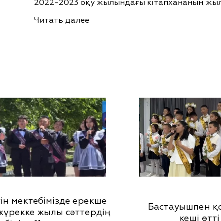
2022-2023 оқу жылындағы кітапхананың жы
Читать далее
ін мектебімізде ерекше
Бастауышпен қ
 жүрекке жылы сәттердің
кеші өтті