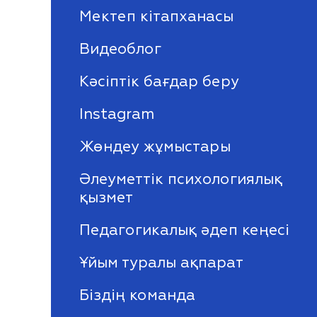
Мектеп кітапханасы
Видеоблог
Кәсіптік бағдар беру
Instagram
Жөндеу жұмыстары
Әлеуметтік психологиялық
қызмет
Педагогикалық әдеп кеңесі
Ұйым туралы ақпарат
Біздің команда