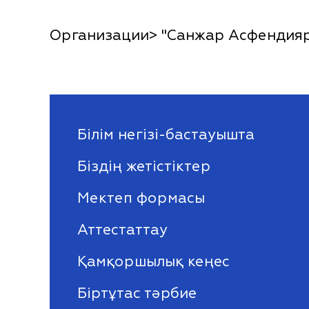
Организации> "Санжар Асфендияро
Білім негізі-бастауышта
Біздің жетістіктер
Мектеп формасы
Аттестаттау
Қамқоршылық кеңес
Біртұтас тәрбие