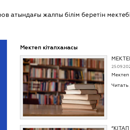
в атындағы жалпы білім беретін мектеб
Мектеп кітапханасы
МЕКТЕ
25.09.20
Мектеп
Читать
“КІТА