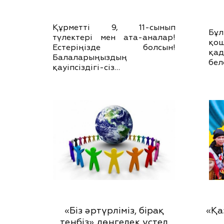
Құрметті 9, 11-сынып
Бұл
түлектері мен ата-аналар!
қо
Естеріңізде болсын!
қа
Балаларыңыздың
бел
қауіпсіздігі-сіз…
«Біз әртүрліміз, бірақ
«Қа
теңбіз» дөңгелек үстел