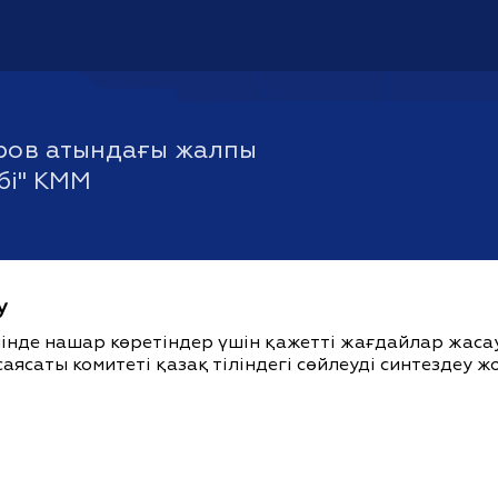
ров атындағы жалпы
ебі" КММ
у
ішінде нашар көретіндер үшін қажетті жағдайлар жас
саясаты комитеті қазақ тіліндегі сөйлеуді синтездеу 