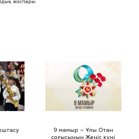
лдық жоспары
оштасу
9 мамыр – Ұлы Отан
соғысының Жеңіс күні