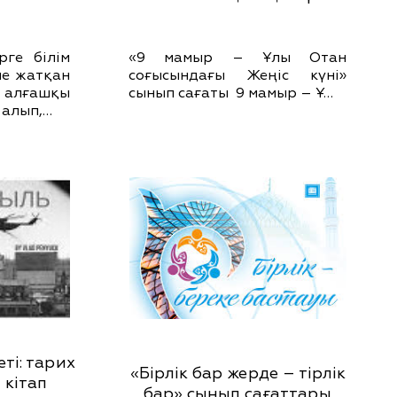
рге білім
«9 мамыр – Ұлы Отан
ле жатқан
соғысындағы Жеңіс күні»
алғашқы
сынып сағаты 9 мамыр – Ұ…
 алып,…
ті: тарих
«Бірлік бар жерде – тірлік
 кітап
бар» сынып сағаттары