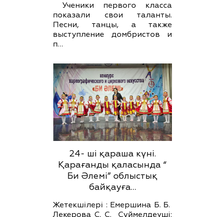
Ученики первого класса
показали свои таланты.
Песни, танцы, а также
выступление домбристов и
п…
24- ші қараша күні.
Қарағанды қаласында “
Би Әлемі” облыстық
байқауға…
Жетекшілері : Емершина Б. Б.
Лекерова С. С. Сүймелдеуші: