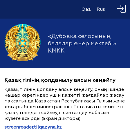
Qaz
Rus
«Дубовка селосының
балалар өнер мектебі»
КМҚК
Қазақ тілінің қолданылу аясын кеңейту
Қазақ тілінің қолдану аясын кеңейту, оның ішінде
нашар көретіндер үшін қажетті жағдайлар жасау
мақсатында Қазақстан Республикасы Ғылым және
жоғары білім министрлігінің Тіл саясаты комитеті
қазақ тіліндегі сөйлеуді синтездеу жобасын
жүзеге асырды (экран дикторы)
screenreader.tilqazyna.kz