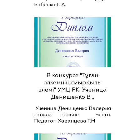
Бабенко Г. А.
В конкурсе "Тұған
өлкемнің сиырқылы
әлемі" УМЦ РК. Ученица
Денищенко В…
Ученица Денищенко Валерия
заняла первое место.
Педагог: Хаванцева Т.М