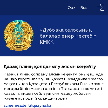
Qaz
Rus
«Дубовка селосының
балалар өнер мектебі»
КМҚК
Қазақ тілінің қолданылу аясын кеңейту
Қазақ тілінің қолдану аясын кеңейту, оның ішінде
нашар көретіндер үшін қажетті жағдайлар жасау
мақсатында Қазақстан Республикасы Ғылым және
жоғары білім министрлігінің Тіл саясаты комитеті
қазақ тіліндегі сөйлеуді синтездеу жобасын
жүзеге асырды (экран дикторы)
screenreader.tilqazyna.kz