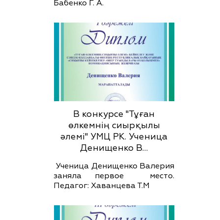
Бабенко Г. А.
В конкурсе "Тұған
өлкемнің сиырқылы
әлемі" УМЦ РК. Ученица
Денищенко В…
Ученица Денищенко Валерия
заняла первое место.
Педагог: Хаванцева Т.М