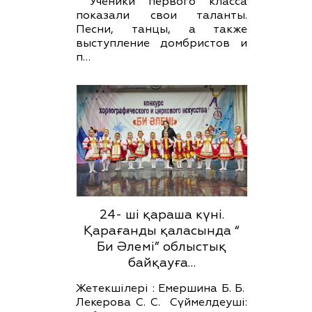
Ученики первого класса
показали свои таланты.
Песни, танцы, а также
выступление домбристов и
п…
24- ші қараша күні.
Қарағанды қаласында “
Би Әлемі” облыстық
байқауға…
Жетекшілері : Емершина Б. Б.
Лекерова С. С. Сүймелдеуші: