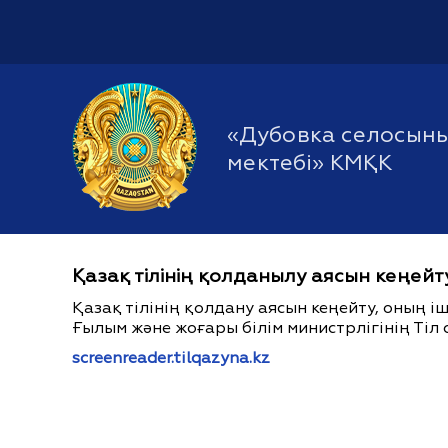
«Дубовка селосыны
мектебі» КМҚК
Қазақ тілінің қолданылу аясын кеңейт
Қазақ тілінің қолдану аясын кеңейту, оның 
Ғылым және жоғары білім министрлігінің Тіл 
screenreader.tilqazyna.kz