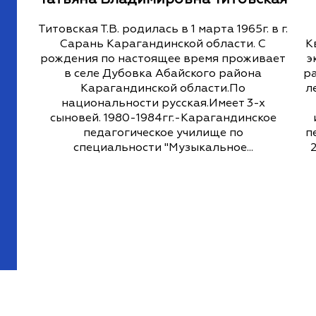
Титовская Т.В. родилась в 1 марта 1965г. в г.
Сарань Карагандинской области. С
К
рождения по настоящее время проживает
э
в селе Дубовка Абайского района
ра
Карагандинской области.По
л
национальности русская.Имеет 3-х
сыновей. 1980-1984гг.-Карагандинское
педагогическое училище по
п
специальности "Музыкальное...