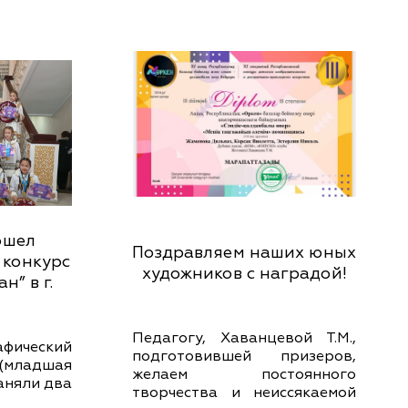
ошел
Поздравляем наших юных
 конкурс
художников с наградой!
н” в г.
Педагогу, Хаванцевой Т.М.,
ический
подготовившей призеров,
 (младшая
желаем постоянного
аняли два
творчества и неиссякаемой