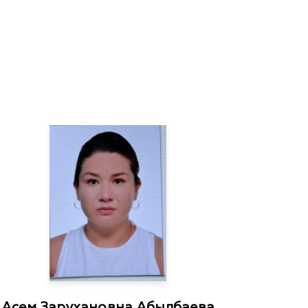
Асем Зарухановна Абылбаева