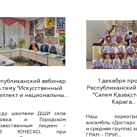
1 декабря пр
спубликанский вебинар
Республиканский
а тему "Искусственный
“Сәлем Қазақста
еллект и национальны…
Карага…
жду школами ДШИ села
Наш хореограф
бовка и Городском
ансамбль «Достар»
дожественным лицеем -
и средняя группа) з
уб ЮНЕСКО, при
ГРАН - ПРИ!…