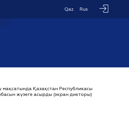
Qaz
Rus
ау мақсатында Қазақстан Республикасы
жобасын жүзеге асырды (экран дикторы)