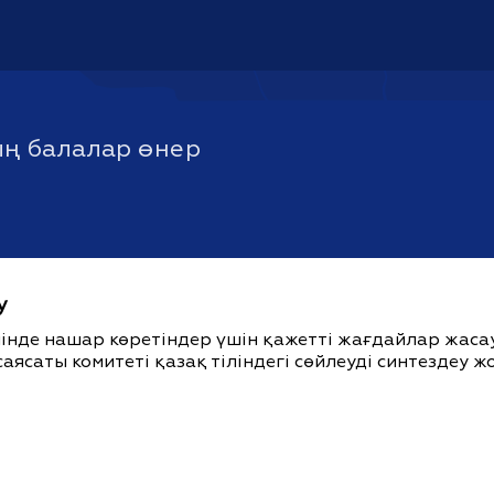
ң балалар өнер
у
ішінде нашар көретіндер үшін қажетті жағдайлар жас
саясаты комитеті қазақ тіліндегі сөйлеуді синтездеу 