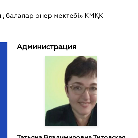
ң балалар өнер мектебі» КМҚК
Администрация
Татьяна Владимировна Титовская