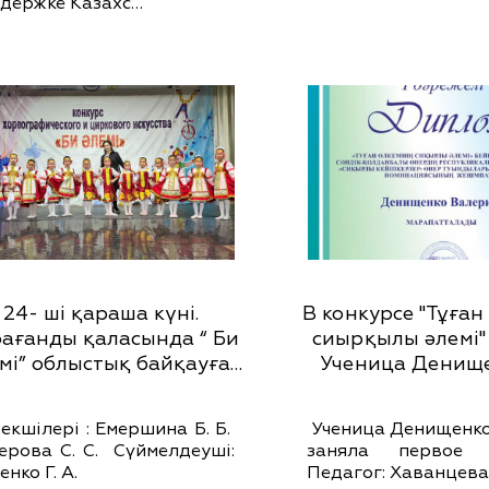
держке Казахс…
24- ші қараша күні.
В конкурсе "Тұған
ағанды қаласында “ Би
сиырқылы әлемі"
мі” облыстық байқауға…
Ученица Денищ
екшілері : Емершина Б. Б.
Ученица Денищенк
ерова С. С. Сүймелдеуші:
заняла первое
енко Г. А.
Педагог: Хаванцева