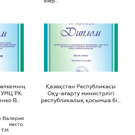
энер…
 өлкемнің
Қазақстан Республикасы
 УМЦ РК.
Оқұ-ағарту министрлігі
енко В…
республикалық қосымша бі…
о Валерия
 место.
 Т.М