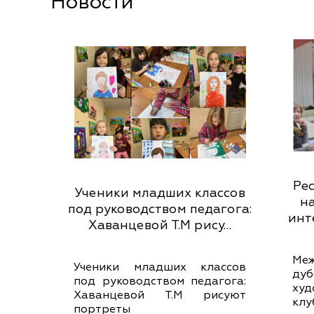
Новости
Ре
Ученики младших классов
н
под руководством педагога:
инт
Хаванцевой Т.М рису…
Ме
Ученики младших классов
ду
под руководством педагога:
ху
Хаванцевой Т.М рисуют
кл
портреты