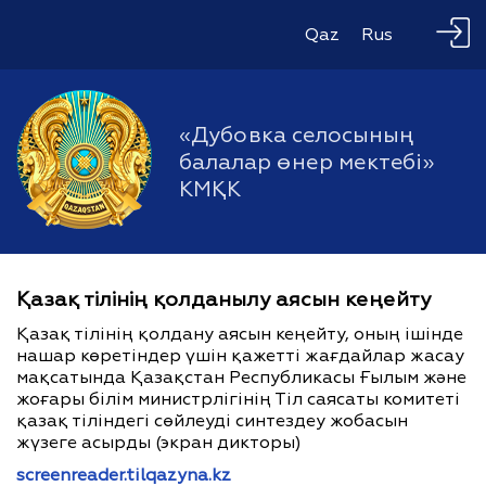
Qaz
Rus
«Дубовка селосының
балалар өнер мектебі»
КМҚК
Қазақ тілінің қолданылу аясын кеңейту
Қазақ тілінің қолдану аясын кеңейту, оның ішінде
нашар көретіндер үшін қажетті жағдайлар жасау
мақсатында Қазақстан Республикасы Ғылым және
жоғары білім министрлігінің Тіл саясаты комитеті
қазақ тіліндегі сөйлеуді синтездеу жобасын
жүзеге асырды (экран дикторы)
screenreader.tilqazyna.kz