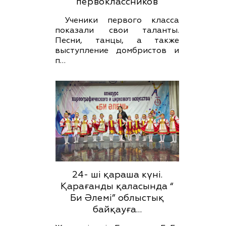
первоклассников
Ученики первого класса
показали свои таланты.
Песни, танцы, а также
выступление домбристов и
п…
24- ші қараша күні.
Қарағанды қаласында “
Би Әлемі” облыстық
байқауға…