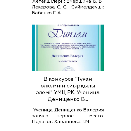
Жетекшілері : Емершина Б. Б.
Лекерова С. С. Сүймелдеуші:
Бабенко Г. А.
В конкурсе "Тұған
өлкемнің сиырқылы
әлемі" УМЦ РК. Ученица
Денищенко В…
Ученица Денищенко Валерия
заняла первое место.
Педагог: Хаванцева Т.М