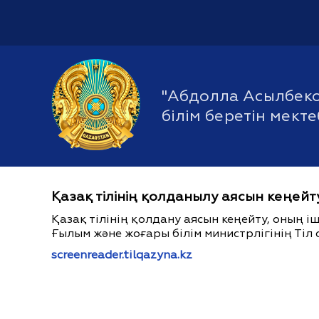
"Абдолла Асылбек
білім беретін мект
Қазақ тілінің қолданылу аясын кеңейт
Қазақ тілінің қолдану аясын кеңейту, оның 
Ғылым және жоғары білім министрлігінің Тіл 
screenreader.tilqazyna.kz