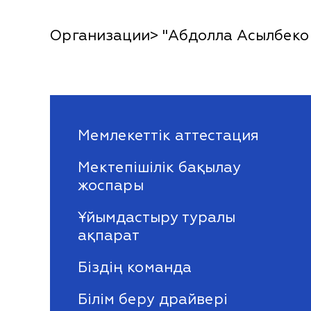
Организации> "Абдолла Асылбеков
Мемлекеттік аттестация
Мектепішілік бақылау
жоспары
Ұйымдастыру туралы
ақпарат
Біздің команда
Білім беру драйвері