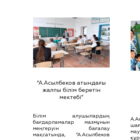
“А.Асылбеков атындағы
жалпы білім беретін
мектебі”
Білім алушылардың
А.А
бағдарламалар мазмұнын
ша
меңгеруін бағалау
ма
мақсатында, “А.Асылбеков
құр