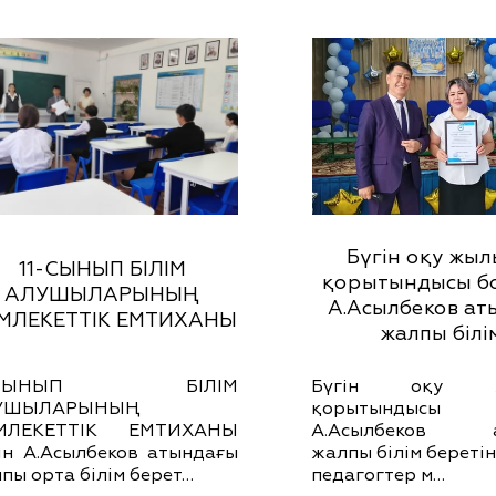
Бүгін оқу жы
11-СЫНЫП БІЛІМ
қорытындысы б
АЛУШЫЛАРЫНЫҢ
А.Асылбеков ат
МЛЕКЕТТІК ЕМТИХАНЫ
жалпы білі
1-СЫНЫП БІЛІМ
Бүгін оқу ж
УШЫЛАРЫНЫҢ
қорытындысы 
МЛЕКЕТТІК ЕМТИХАНЫ
А.Асылбеков а
ін А.Асылбеков атындағы
жалпы білім беретін
пы орта білім берет…
педагогтер м…