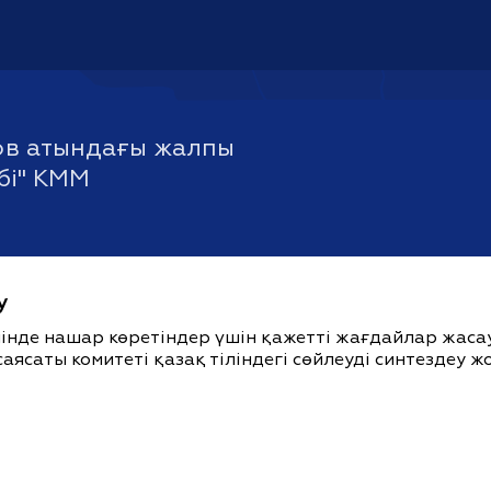
ов атындағы жалпы
ебі" КММ
у
ішінде нашар көретіндер үшін қажетті жағдайлар жас
саясаты комитеті қазақ тіліндегі сөйлеуді синтездеу 