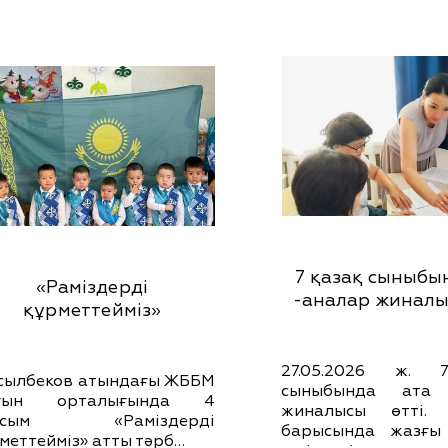
7 қазақ сыныбы
«Раміздерді
-аналар жиналыс
құрметтейміз»
27.05.2026 ж. 
сылбеков атындағы ЖББМ
сыныбында ата 
ғын орталығында 4
жиналысы өтті.
усым «Раміздерді
барысында жазғы
меттейміз» атты тәрб…