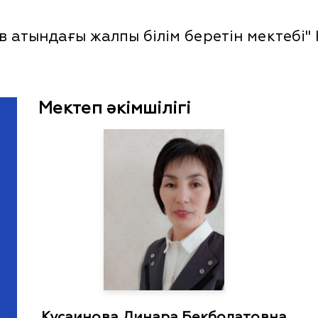
 атындағы жалпы білім беретін мектебі"
Мектеп әкімшілігі
Кусаинова Динара Бекболатовна