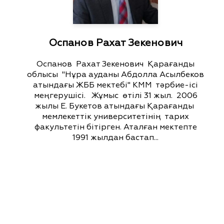
Оспанов Рахат Зекенович
Оспанов Рахат Зекенович Қарағанды
облысы "Нұра ауданы Абдолла Асылбеков
атындағы ЖББ мектебі" КММ тәрбие-ісі
меңгерушісі. Жұмыс өтілі 31 жыл. 2006
жылы Е. Букетов атындағы Қарағанды
мемлекеттік университетінің тарих
факультетін бітірген. Аталған мектепте
1991 жылдан бастап...