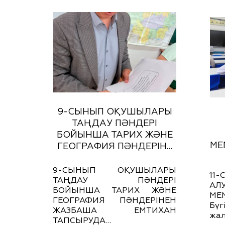
9-СЫНЫП ОҚУШЫЛАРЫ
ТАҢДАУ ПӘНДЕРІ
БОЙЫНША ТАРИХ ЖӘНЕ
МЕ
ГЕОГРАФИЯ ПӘНДЕРІН…
9-СЫНЫП ОҚУШЫЛАРЫ
1
ТАҢДАУ ПӘНДЕРІ
АЛ
БОЙЫНША ТАРИХ ЖӘНЕ
МЕ
ГЕОГРАФИЯ ПӘНДЕРІНЕН
Бүг
ЖАЗБАША ЕМТИХАН
жал
ТАПСЫРУДА…