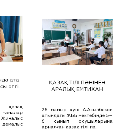
нда ата
ҚАЗАҚ ТІЛІ ПӘНІНЕН
ы өтті.
АРАЛЫҚ ЕМТИХАН
7 қазақ
26 мамыр күні А.Асылбеков
-аналар
атындағы ЖББ мектебінде 5–
 Жиналыс
8 сынып оқушыларына
 демалыс
арналған қазақ тілі пә…