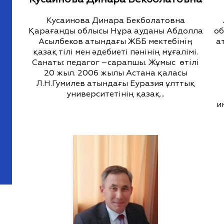
Кусаинова Динара Бекболатовна
Қарағанды облысы Нұра ауданы Абдолла
об
Асылбеков атындағы ЖББ мектебінің
а
қазақ тілі мен әдебиеті пәнінің мұғалімі.
Санаты: педагог –сарапшы. Жұмыс өтілі
20 жыл. 2006 жылы Астана қаласы
Л.Н.Гумилев атындағы Еуразия ұлттық
университетінің қазақ...
и