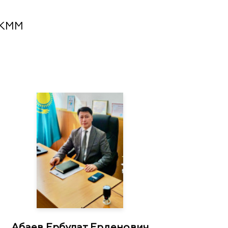
 КММ
Абаев Ербулат Ерденович