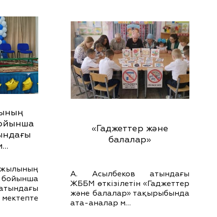
лының
ойынша
«Гаджеттер және
ындағы
балалар»
м…
ылының
А. Асылбеков атындағы
бойынша
ЖББМ өткізілетін «Гаджеттер
тындағы
және балалар» тақырыбында
 мектепте
ата-аналар м…