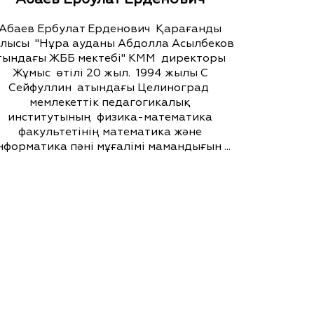
Абаев Ербулат Ерденович Қарағанды
лысы "Нұра ауданы Абдолла Асылбеков
тындағы ЖББ мектебі" КММ директоры
Жұмыс өтілі 20 жыл. 1994 жылы С
Сейфуллин атындағы Целиноград
мемлекеттік педагогикалық
институтының физика-математика
факультетінің математика және
нформатика пәні мұғалімі мамандығын ...