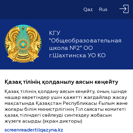
Qaz
Rus
КГУ
"Общеобразовательная
школа №2" ОО
г.Шахтинска УО КО
Қазақ тілінің қолданылу аясын кеңейту
Қазақ тілінің қолдану аясын кеңейту, оның ішінде
нашар көретіндер үшін қажетті жағдайлар жасау
мақсатында Қазақстан Республикасы Ғылым және
жоғары білім министрлігінің Тіл саясаты комитеті
қазақ тіліндегі сөйлеуді синтездеу жобасын
жүзеге асырды (экран дикторы)
screenreader.tilqazyna.kz