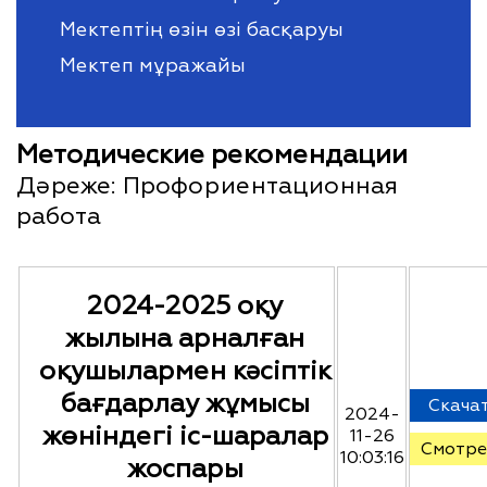
Мектептің өзін өзі басқаруы
Мектеп мұражайы
Методические рекомендации
Дәреже:
Профориентационная
работа
2024-2025 оқу
жылына арналған
оқушылармен кәсіптік
бағдарлау жұмысы
Скача
2024-
жөніндегі іс-шаралар
11-26
Смотре
10:03:16
жоспары