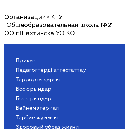
Организации> КГУ
"Общеобразовательная школа №2"
ОО г.Шахтинска УО КО
Приказ
Педагогтерді аттестаттау
Террорға қарсы
Бос орындар
Бос орындар
Бейнематериал
Тәрбие жұмысы
Здоровый образ жизни.