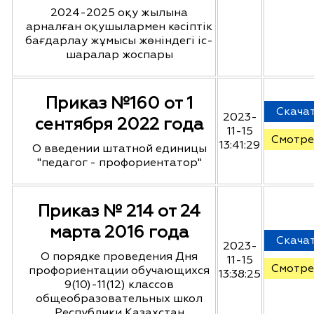
2024-2025 оқу жылына
арналған оқушылармен кәсіптік
бағдарлау жұмысы жөніндегі іс-
шаралар жоспары
Приказ №160 от 1
Скача
2023-
сентября 2022 года
11-15
Смотре
13:41:29
О введении штатной единицы
"педагог - профориентатор"
Приказ № 214 от 24
марта 2016 года
Скача
2023-
О порядке проведения Дня
11-15
Смотре
профориентации обучающихся
13:38:25
9(10)-11(12) классов
общеобразовательных школ
Республики Казахстан