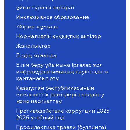
ұйым туралы ақпарат
Инклюзивное образование
Үйірме жұмысы
Нормативтік құқықтық актілер
Жаңалықтар
Біздің команда
Білім беру ұйымына іргелес жол
инфрақұрылымының қауіпсіздігін
қамтамасыз ету
Қазақстан республикасының
мемлекеттік рәміздерін қолдану
және насихаттау
Противодействие коррупции 2025-
2026 учебный год.
Профилактика травли (буллинга).