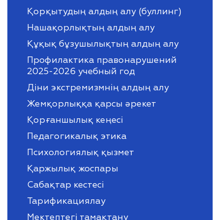
Қорқытудың алдың алу (буллинг)
Нашақорлықтың алдың алу
Құқық бұзушылықтың алдың алу
Профилактика правонарушений
2025-2026 учебный год
Діни экстремизмнің алдың алу
Жемқорлыққа қарсы әрекет
Қорғаншылық кеңесі
Педагогикалық этика
Психологиялық қызмет
Қаржылық жоспары
Сабақтар кестесі
Тарификациялау
Мектептегі тамақтану