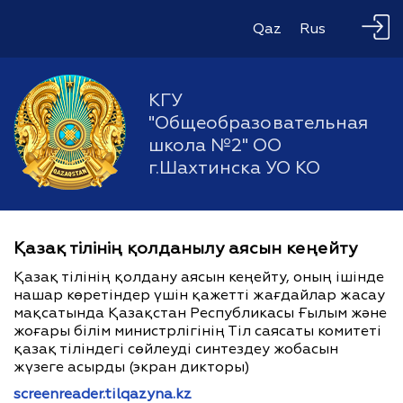
Qaz
Rus
КГУ
"Общеобразовательная
школа №2" ОО
г.Шахтинска УО КО
Қазақ тілінің қолданылу аясын кеңейту
Қазақ тілінің қолдану аясын кеңейту, оның ішінде
нашар көретіндер үшін қажетті жағдайлар жасау
мақсатында Қазақстан Республикасы Ғылым және
жоғары білім министрлігінің Тіл саясаты комитеті
қазақ тіліндегі сөйлеуді синтездеу жобасын
жүзеге асырды (экран дикторы)
screenreader.tilqazyna.kz