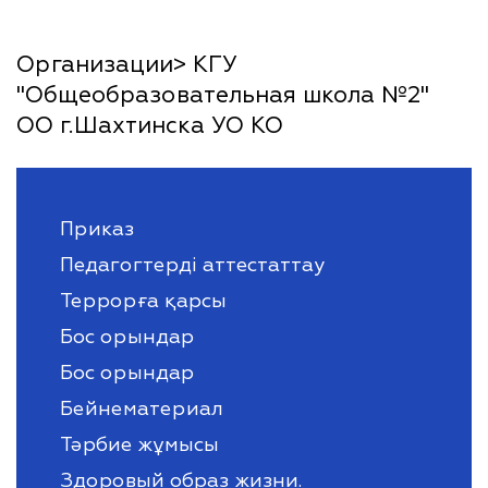
Организации> КГУ
"Общеобразовательная школа №2"
ОО г.Шахтинска УО КО
Приказ
Педагогтерді аттестаттау
Террорға қарсы
Бос орындар
Бос орындар
Бейнематериал
Тәрбие жұмысы
Здоровый образ жизни.