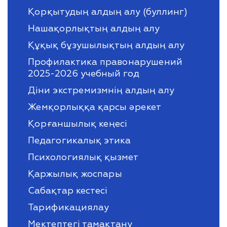
Қорқытудың алдың алу (буллинг)
Нашақорлықтың алдың алу
Құқық бұзушылықтың алдың алу
Профилактика правонарушений
2025-2026 учебный год
Діни экстремизмнің алдың алу
Жемқорлыққа қарсы әрекет
Қорғаншылық кеңесі
Педагогикалық этика
Психологиялық қызмет
Қаржылық жоспары
Сабақтар кестесі
Тарификациялау
Мектептегі тамақтану