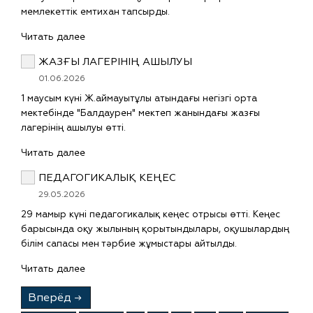
мемлекеттік емтихан тапсырды.
Читать далее
ЖАЗҒЫ ЛАГЕРІНІҢ АШЫЛУЫ
01.06.2026
1 маусым күні Ж.аймауытұлы атындағы негізгі орта
мектебінде "Балдаурен" мектеп жанындағы жазғы
лагерінің ашылуы өтті.
Читать далее
ПЕДАГОГИКАЛЫҚ КЕҢЕС
29.05.2026
29 мамыр күні педагогикалық кеңес отрысы өтті. Кеңес
барысында оқу жылының қорытындылары, оқушылардың
білім сапасы мен тәрбие жұмыстары айтылды.
Читать далее
Вперёд
→