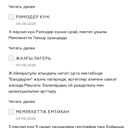
Читать далее
РӘМІЗДЕР КҮНІ
04.06.2026
4 маусым күні Рәміздер күніне орай, мектеп ұжымы
Мемлекеттік Гимнді орындады.
Читать далее
ЖАЗҒЫ ЛАГЕРЬ
03.06.2026
Ж.Аймауытұлы атындағы негізгі орта мектебінде
"Балдаурен" жазғы лагерінде, ертегілер әлеміне саяхат
жасады.Мақсаты: Балалардың ой ұшқырлығы мен
қызығушылығын арттыру.
Читать далее
МЕМЛЕКЕТТІК ЕМТИХАН
03.06.2026
3 маусым күні 9 сынып оқушылары география пәні бойынша