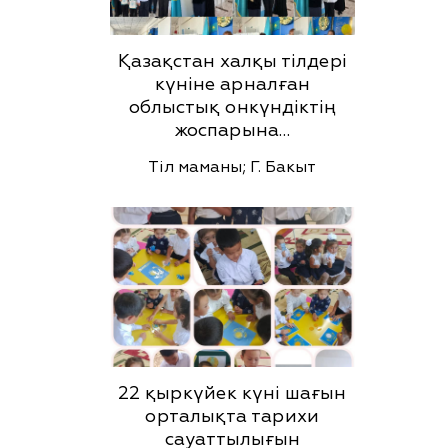
Қазақстан халқы тілдері
күніне арналған
облыстық онкүндіктің
жоспарына…
Тіл маманы; Г. Бакыт
22 қыркүйек күні шағын
орталықта тарихи
сауаттылығын