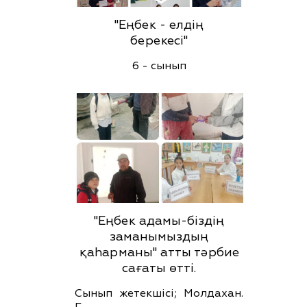
"Еңбек - елдің
берекесі"
6 - сынып
"Еңбек адамы-біздің
заманымыздың
қаһарманы" атты тәрбие
сағаты өтті.
Сынып жетекшісі; Молдахан.