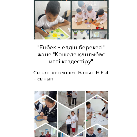
"Еңбек - елдің берекесі"
және "Көшеде қаңғыбас
итті кездестіру"
Сынап жетекшісі: Бакыт. Н.Е 4
- сынып