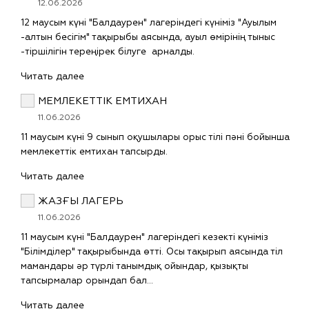
12.06.2026
12 маусым күні "Балдаурен" лагеріндегі күніміз "Ауылым
-алтын бесігім" тақырыбы аясында, ауыл өмірінің тыныс
-тіршілігін тереңірек білуге арналды.
Читать далее
МЕМЛЕКЕТТІК ЕМТИХАН
11.06.2026
11 маусым күні 9 сынып оқушылары орыс тілі пәні бойынша
мемлекеттік емтихан тапсырды.
Читать далее
ЖАЗҒЫ ЛАГЕРЬ
11.06.2026
11 маусым күні "Балдаурен" лагеріндегі кезекті күніміз
"Білімділер" тақырыбында өтті. Осы тақырып аясында тіл
мамандары әр түрлі танымдық ойындар, қызықты
тапсырмалар орындап бал…
Читать далее