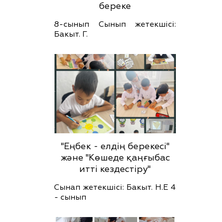
береке
8-сынып Сынып жетекшісі:
Бакыт. Г.
"Еңбек - елдің берекесі"
және "Көшеде қаңғыбас
итті кездестіру"
Сынап жетекшісі: Бакыт. Н.Е 4
- сынып