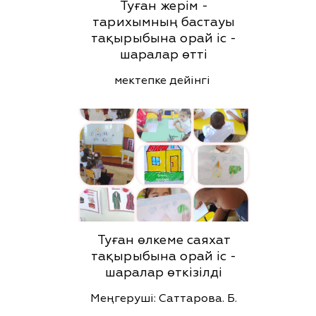
Туған жерім -
тарихымның бастауы
тақырыбына орай іс -
шаралар өтті
мектепке дейінгі
Туған өлкеме саяхат
тақырыбына орай іс -
шаралар өткізілді
Меңгеруші: Саттарова. Б.