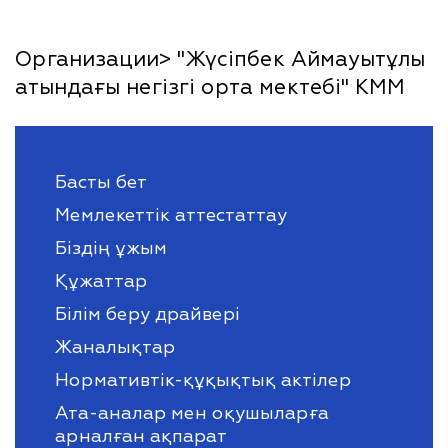
Организации> "Жүсіпбек Аймауытұлы
атындағы негізгі орта мектебі" КММ
Басты бет
Мемлекеттік аттестаттау
Біздің ұжым
Құжаттар
Білім беру драйвері
Жаналықтар
Нормативтік-құқықтық актілер
Ата-аналар мен оқушыларға
арналған ақпарат