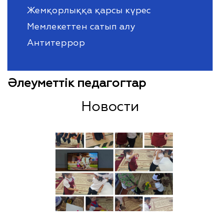
Жемқорлыққа қарсы күрес
Мемлекеттен сатып алу
Антитеррор
Әлеуметтік педагогтар
Новости