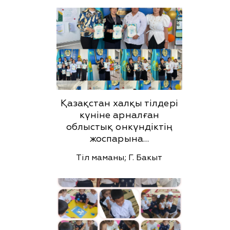
Қазақстан халқы тілдері
күніне арналған
облыстық онкүндіктің
жоспарына…
Тіл маманы; Г. Бакыт