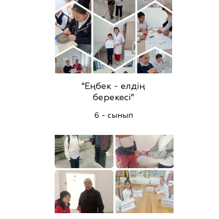
"Еңбек - елдің
берекесі"
6 - сынып