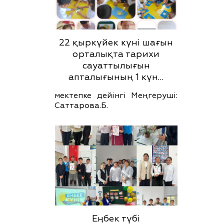
22 қыркүйек күні шағын
орталықта тарихи
сауаттылығын
апталығының 1 күн…
мектепке дейінгі Меңгеруші:
Саттарова.Б.
Еңбек түбі