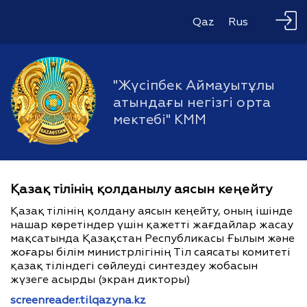
Qaz
Rus
"Жүсіпбек Аймауытұлы
атындағы негізгі орта
мектебі" КММ
Қазақ тілінің қолданылу аясын кеңейту
Қазақ тілінің қолдану аясын кеңейту, оның ішінде
нашар көретіндер үшін қажетті жағдайлар жасау
мақсатында Қазақстан Республикасы Ғылым және
жоғары білім министрлігінің Тіл саясаты комитеті
қазақ тіліндегі сөйлеуді синтездеу жобасын
жүзеге асырды (экран дикторы)
screenreader.tilqazyna.kz