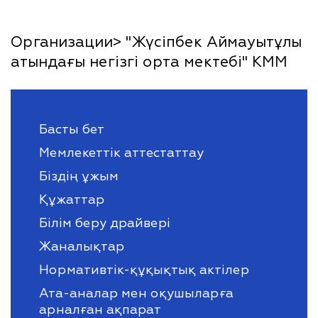
Организации> "Жүсіпбек Аймауытұлы
атындағы негізгі орта мектебі" КММ
Басты бет
Мемлекеттік аттестаттау
Біздің ұжым
Құжаттар
Білім беру драйвері
Жаналықтар
Нормативтік-құқықтық актілер
Ата-аналар мен оқушыларға
арналған ақпарат