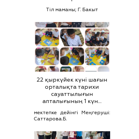
Тіл маманы; Г. Бакыт
22 қыркүйек күні шағын
орталықта тарихи
сауаттылығын
апталығының 1 күн…
мектепке дейінгі Меңгеруші:
Саттарова.Б.