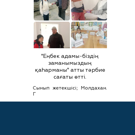
"Еңбек адамы-біздің
заманымыздың
қаһарманы" атты тәрбие
сағаты өтті.
Сынып жетекшісі; Молдахан.
Г