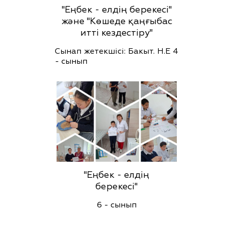
"Еңбек - елдің берекесі"
және "Көшеде қаңғыбас
итті кездестіру"
Сынап жетекшісі: Бакыт. Н.Е 4
- сынып
"Еңбек - елдің
берекесі"
6 - сынып