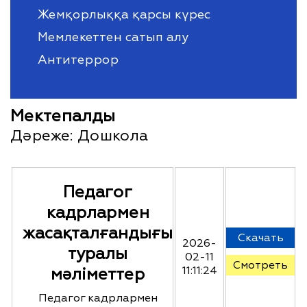
Жемқорлыққа қарсы күрес
Мемлекеттен сатып алу
Антитеррор
Мектепалды
Дәреже:
Дошкола
Педагог
кадрлармен
жасақталғандығы
Скачать
2026-
туралы
02-11
Смотреть
мәліметтер
11:11:24
Педагог кадрлармен