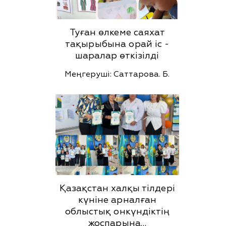
Туған өлкеме саяхат
тақырыбына орай іс -
шаралар өткізілді
Меңгеруші: Саттарова. Б.
Қазақстан халқы тілдері
күніне арналған
облыстық онкүндіктің
жоспарына…