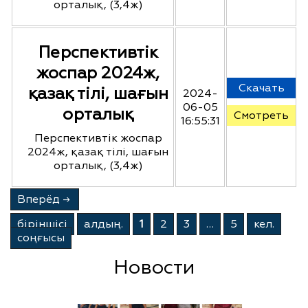
орталық, (3,4ж)
Перспективтік
жоспар 2024ж,
Скачать
қазақ тілі, шағын
2024-
06-05
орталық
Смотреть
16:55:31
Перспективтік жоспар
2024ж, қазақ тілі, шағын
орталық, (3,4ж)
Вперёд
→
бiрiншiсi
алдың.
1
2
3
…
5
кел.
соңғысы
Новости