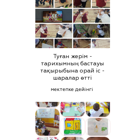
Туған жерім -
тарихымның бастауы
тақырыбына орай іс -
шаралар өтті
мектепке дейінгі