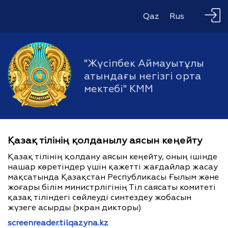
Qaz
Rus
"Жүсіпбек Аймауытұлы
атындағы негізгі орта
мектебі" КММ
Қазақ тілінің қолданылу аясын кеңейту
Қазақ тілінің қолдану аясын кеңейту, оның ішінде
нашар көретіндер үшін қажетті жағдайлар жасау
мақсатында Қазақстан Республикасы Ғылым және
жоғары білім министрлігінің Тіл саясаты комитеті
қазақ тіліндегі сөйлеуді синтездеу жобасын
жүзеге асырды (экран дикторы)
screenreader.tilqazyna.kz