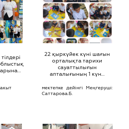
22 қыркүйек күні шағын
 тілдері
орталықта тарихи
облыстық
сауаттылығын
парына…
апталығының 1 күн…
Бакыт
мектепке дейінгі Меңгеруші:
Саттарова.Б.