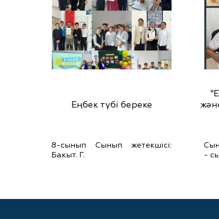
"
Еңбек түбі береке
жән
8-сынып Сынып жетекшісі:
Сын
Бакыт. Г.
- с