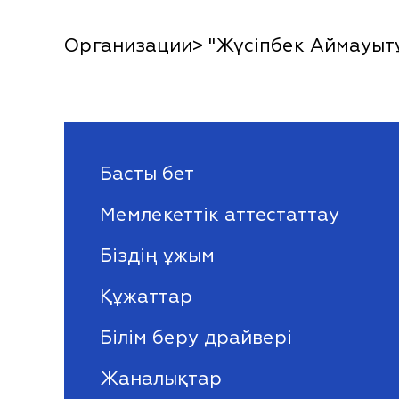
Организации> "Жүсіпбек Аймауытұ
Басты бет
Мемлекеттік аттестаттау
Біздің ұжым
Құжаттар
Білім беру драйвері
Жаналықтар