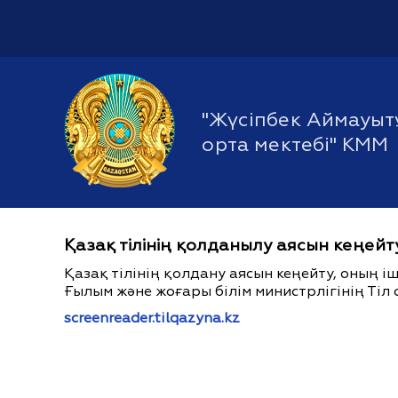
"Жүсіпбек Аймауытұ
орта мектебі" КММ
Қазақ тілінің қолданылу аясын кеңейт
Қазақ тілінің қолдану аясын кеңейту, оның 
Ғылым және жоғары білім министрлігінің Тіл 
screenreader.tilqazyna.kz