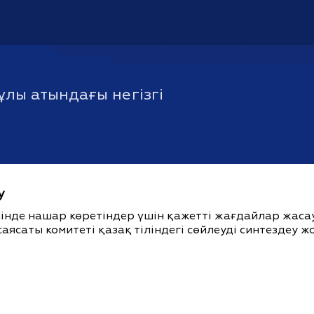
лы атындағы негізгі
у
ішінде нашар көретіндер үшін қажетті жағдайлар жас
саясаты комитеті қазақ тіліндегі сөйлеуді синтездеу 