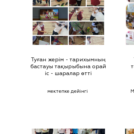
Туған жерім - тарихымның
бастауы тақырыбына орай
т
іс - шаралар өтті
мектепке дейінгі
М