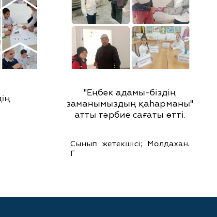
"Еңбек адамы-біздің
дің
заманымыздың қаһарманы"
атты тәрбие сағаты өтті.
Сынып жетекшісі; Молдахан.
Г