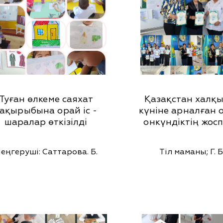
Туған өлкеме саяхат
Қазақстан халқы
ақырыбына орай іс -
күніне арналған 
шаралар өткізілді
онкүндіктің жос
еңгеруші: Саттарова. Б.
Тіл маманы; Г. 