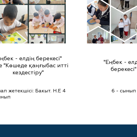
Еңбек - елдің берекесі"
"Еңбек - ел
е "Көшеде қаңғыбас итті
берекесі"
кездестіру"
ап жетекшісі: Бакыт. Н.Е 4
6 - сынып
ынып