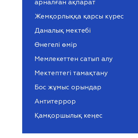
арналған ақпарат
Жемқорлыққа қарсы күрес
Даналық мектебі
Өнегелі өмір
Мемлекеттен сатып алу
Мектептегі тамақтану
Бос жұмыс орындар
Антитеррор
Қамқоршылық кеңес