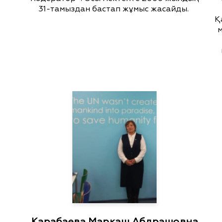
31-тамыздан бастап жұмыс жасайды.
Қ
м
Карабаева Маркаш Абдрашовна