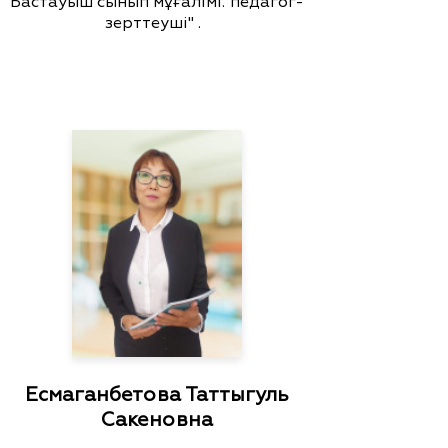
Бастауыш сынып мұғалімі."педагог-
зерттеуші" .
Есмаганбетова Таттыгуль
Сакеновна