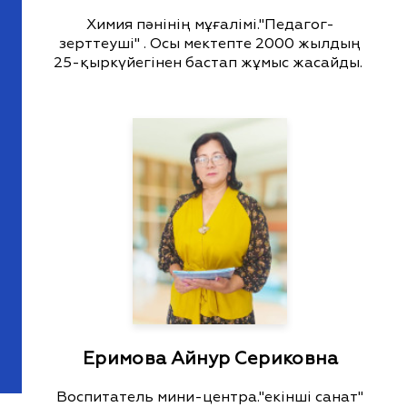
Химия пәнінің мұғалімі."Педагог-
зерттеуші" . Осы мектепте 2000 жылдың
25-қыркүйегінен бастап жұмыс жасайды.
Еримова Айнур Сериковна
Воспитатель мини-центра."екінші санат"