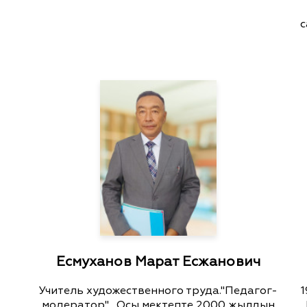
с
Есмуханов Марат Есжанович
Учитель художественного труда."Педагог-
1
модератор" . Осы мектепте 2000 жылдың