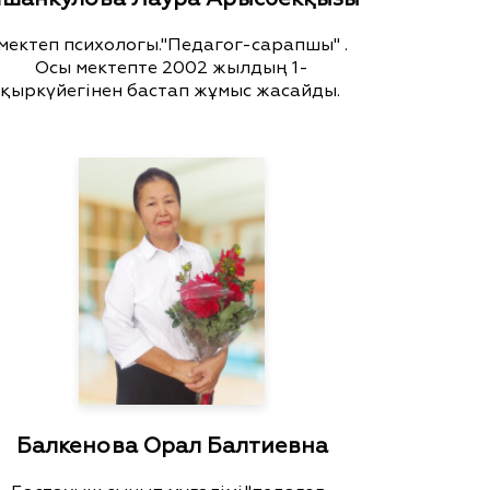
мектеп психологы."Педагог-сарапшы" .
Осы мектепте 2002 жылдың 1-
қыркүйегінен бастап жұмыс жасайды.
Балкенова Орал Балтиевна