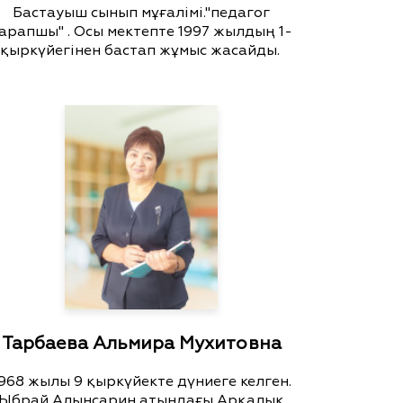
Бастауыш сынып мұғалімі."педагог
арапшы" . Осы мектепте 1997 жылдың 1-
қыркүйегінен бастап жұмыс жасайды.
Тарбаева Альмира Мухитовна
968 жылы 9 қыркүйекте дүниеге келген.
Ыбрай Алынсарин атындағы Арқалық