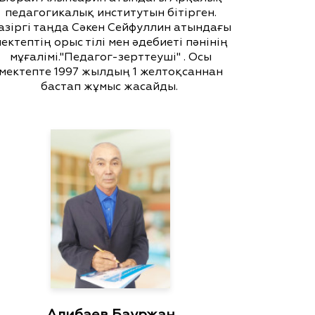
педагогикалық институтын бітірген.
азіргі таңда Сәкен Сейфуллин атындағы
ектептің орыс тілі мен әдебиеті пәнінің
мұғалімі."Педагог-зерттеуші" . Осы
мектепте 1997 жылдың 1 желтоқсаннан
бастап жұмыс жасайды.
Алибаев Бауржан