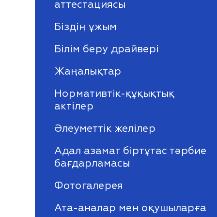
аттестациясы
Біздің ұжым
Білім беру драйвері
Жаңалықтар
Нормативтік-құқықтық
актілер
Әлеуметтік желілер
Адал азамат біртұтас тәрбие
бағдарламасы
Фотогалерея
Ата-аналар мен оқушыларға