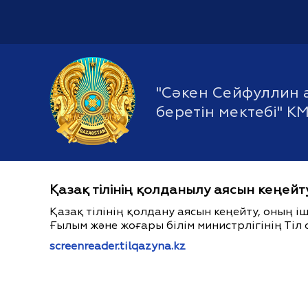
"Сәкен Сейфуллин 
беретін мектебі" К
Қазақ тілінің қолданылу аясын кеңейт
Қазақ тілінің қолдану аясын кеңейту, оның 
Ғылым және жоғары білім министрлігінің Тіл 
screenreader.tilqazyna.kz