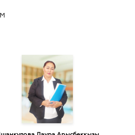
ММ
шанкулова Лаура Арысбекқызы