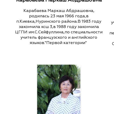
Карабаева Маркаш Абдрашовна,
родилась 23 мая 1966 года,в
п.Киевка,Нуринского района.В 1983 году
у
закончила ксш 3,в 1988 году закончила
ЦГПИ им.С.Сейфуллина,по специальности
пе
учитель французского и английского
языков."Первой категории"