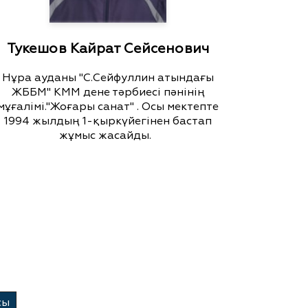
Тукешов Кайрат Сейсенович
Нұра ауданы "С.Сейфуллин атындағы
ЖББМ" КММ дене тәрбиесі пәнінің
мұғалімі."Жоғары санат" . Осы мектепте
1994 жылдың 1-қыркүйегінен бастап
жұмыс жасайды.
сы