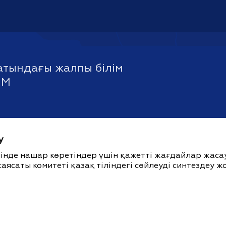
атындағы жалпы білім
ММ
у
ішінде нашар көретіндер үшін қажетті жағдайлар жас
саясаты комитеті қазақ тіліндегі сөйлеуді синтездеу 