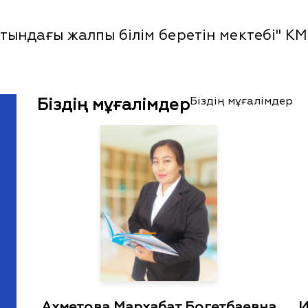
тындағы жалпы білім беретін мектебі" К
Біздің мұғалімдер
Біздің мұғалімдер
Ахметова Мархабат Богетбаевна
И