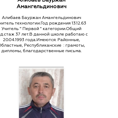
Амангельдинович
Алибаев Бауржан Амангельдинович
читель технологии.Год рождения 13.12.63
Учитель " Первой " категории.Общий
д.стаж 37 лет.В данной школе работаю с
20.04.1993 года.Имеются: Районные,
Областные, Республиканские : грамоты,
дипломы, благодарственные письма.