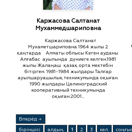
Каржасова Салтанат
Мухаммедшариповна
Каржасова Салтанат
Мухаметшариповна 1964 жылы 2
қаңтарда Алматы облысы Кеген ауданы
Алғабас ауылында дүниеге келген.1981
жылы Жалаңаш қазақ орта мектебін
бітірген. 1981-1984 жылдары Талғар
ауылшаруашылық техникумында оқыған.
1990 жылдары Целиноградский
кооперативный техникумында
оқыған.2001...
Вперёд
→
бiрiншiсi
алдың.
1
2
3
кел.
соңғы