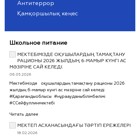
Антитеррор
Қамқоршылық кеңес
Школьное питание
МЕКТЕБІМІЗДЕ ОҚУШЫЛАРДЫҢ ТАМАҚТАНУ
РАЦИОНЫ 2026 ЖЫЛДЫҢ 6-МАМЫР КҮНГІ АС
МӘЗІРІНЕ САЙ КЕЛЕДІ.
06.05.2026
Мектебімізде оқушылардың тамақтану рационы 2026
жылдың 6-мамыр күнгі ас мәзіріне сай келеді.
#Қарағандыоблысы #нұраауданыбілімбөлімі
#ССейфуллинмектебі
Читать далее
МЕКТЕП АСХАНАСЫНДАҒЫ ТӘРТІП ЕРЕЖЕЛЕРІ
18.02.2026