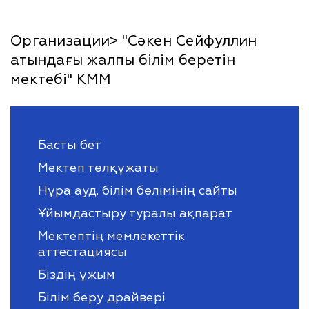
Организации> "Сәкен Сейфуллин
атындағы жалпы білім беретін
мектебі" КММ
Басты бет
Мектеп төлқұжаты
Нұра ауд. білім бөлімінің сайты
Ұйымдастыру туралы ақпарат
Мектептің мемлекеттік
аттестациясы
Біздің ұжым
Білім беру драйвері