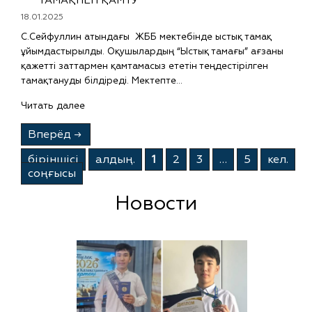
ТАМАҚПЕН ҚАМТУ
18.01.2025
С.Сейфуллин атындағы ЖББ мектебінде ыстық тамақ
ұйымдастырылды. Оқушылардың “Ыстық тамағы” ағзаны
қажетті заттармен қамтамасыз ететін теңдестірілген
тамақтануды білдіреді. Мектепте…
Читать далее
Вперёд
→
бiрiншiсi
алдың.
1
2
3
…
5
кел.
соңғысы
Новости