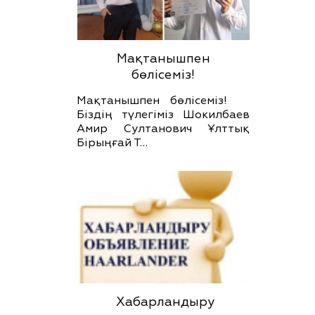
Мақтанышпен
бөлісеміз!
Мақтанышпен бөлісеміз!
Біздің түлегіміз Шокилбаев
Амир Султанович Ұлттық
Бірыңғай Т…
Хабарландыру