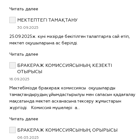
Читать далее
МЕКТЕПТЕГІ ТАМАҚТАНУ
30.09.2025
25.09.2025ж. күні мәзірде бекітілген талаптарға сай етіп,
мектеп оқушыларына ас берілді.
Читать далее
БРАКЕРАЖ КОМИССИЯСЫНЫҢ КЕЗЕКТІ
ОТЫРЫСЫ
16.09.2025
Мектебімізде бракераж комиссиясы оқушыларды
тамақтандырудың ұйымдастырылуы мен сапасын қадағалау
мақсатында мектеп асханасына тексеру жұмыстарын
жүргізді. Комиссия мүшелері а…
Читать далее
БРАКЕРАЖ КОМИССИЯСЫНЫҢ ОРЫРЫСЫ
06.05.2025