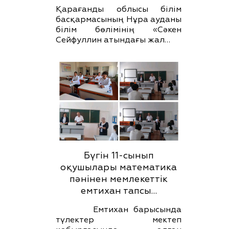
Қарағанды облысы білім
басқармасының Нұра ауданы
білім бөлімінің «Сәкен
Сейфуллин атындағы жал…
Бүгін 11-сынып
оқушылары математика
пәнінен мемлекеттік
емтихан тапсы…
Емтихан барысында
түлектер мектеп