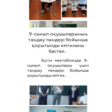
9-сынып оқушыларының
таңдау пәндері бойынша
қорытынды емтиханы
бастал…
Бүгін мектебімізде 9-
сынып оқушылары үшін
таңдау пәндері бойынша
қорытынды емтих…