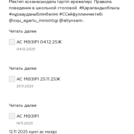
Мектеп асханасындағы тәртіп ережелері Правила
поведения в школьной столовой #Қарағандыоблысы
#нұраауданыбілімбөлімі #ССейфуллинмектебі
@oqu_agartu_ministrligi @altynsarin…
Читать далее
АС МӘЗІРІ 04.12.25Ж
04.12.2025
.
Читать далее
АС МӘЗІРІ 25.11.25Ж
25.11.2025
.
Читать далее
АС МӘЗІРІ
14.11.2025
12.11 2025 күнгі ас мәзірі