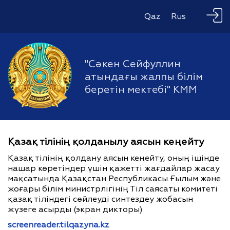
Qaz
Rus
"Сәкен Сейфуллин
атындағы жалпы білім
беретін мектебі" КММ
Қазақ тілінің қолданылу аясын кеңейту
Қазақ тілінің қолдану аясын кеңейту, оның ішінде
нашар көретіндер үшін қажетті жағдайлар жасау
мақсатында Қазақстан Республикасы Ғылым және
жоғары білім министрлігінің Тіл саясаты комитеті
қазақ тіліндегі сөйлеуді синтездеу жобасын
жүзеге асырды (экран дикторы)
screenreader.tilqazyna.kz