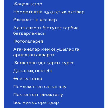
Жаңалықтар
Нормативтік-құқықтық актілер
Әлеуметтік желілер
Адал азамат біртұтас тәрбие
бағдарламасы
Фотогалерея
Ата-аналар мен оқушыларға
арналған ақпарат
Жемқорлыққа қарсы күрес
Даналық мектебі
Өнегелі өмір
Мемлекеттен сатып алу
Мектептегі тамақтану
Бос жұмыс орындар