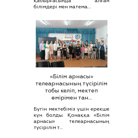
қабырғасында алған
білімдері мен матема…
«Білім арнасы»
телеарнасының түсірілім
тобы келіп, мектеп
өмірімен тан…
Бүгін мектебіміз үшін ерекше
күн болды. Қонаққа «Білім
арнасы» телеарнасының
түсірілім т…