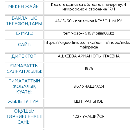
Карагандинская область, г.Темиртау, 4
МЕКЕН ЖАЙЫ:
микрорайон, строение 17/1
БАЙЛАНЫС
41-15-60 - приёмная КГУ "ОШ №19"
ТЕЛЕФОНДАРЫ:
E-MAIL:
temr-oso-7616@bilim09.kz
https://krguo.finistcom.kz/admin/index/inde
САЙТ:
mainpage
ДИРЕКТОР:
АШКЕЕВА АЙМАН ОРЫНТАЕВНА
ҒИМАРАТТЫ
1975
САЛҒАН ЖЫЛЫ:
ҒИМАРАТТЫҢ
ЖОБАЛЫҚ
967 УЧАЩИХСЯ
ҚУАТЫ:
ЖЫЛЫТУ ТҮРІ:
ЦЕНТРАЛЬНОЕ
ОҚУШЫ/
ТӘРБИЕЛЕНУШІ
1227 УЧАЩИЙСЯ
САНЫ: