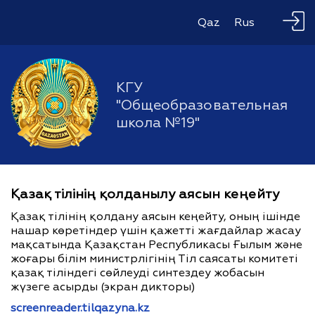
Qaz
Rus
КГУ
"Общеобразовательная
школа №19"
Қазақ тілінің қолданылу аясын кеңейту
Қазақ тілінің қолдану аясын кеңейту, оның ішінде
нашар көретіндер үшін қажетті жағдайлар жасау
мақсатында Қазақстан Республикасы Ғылым және
жоғары білім министрлігінің Тіл саясаты комитеті
қазақ тіліндегі сөйлеуді синтездеу жобасын
жүзеге асырды (экран дикторы)
screenreader.tilqazyna.kz