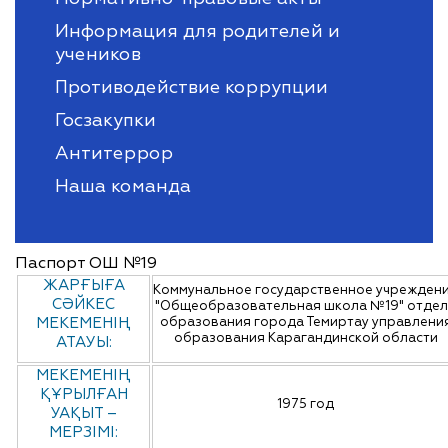
Информация для родителей и
учеников
Противодействие коррупции
Госзакупки
Антитеррор
Наша команда
Паспорт ОШ №19
ЖАРҒЫҒА
Коммунальное государственное учрежден
СӘЙКЕС
"Общеобразовательная школа №19" отде
МЕКЕМЕНІҢ
образования города Темиртау управлени
образования Карагандинской области
АТАУЫ:
МЕКЕМЕНІҢ
ҚҰРЫЛҒАН
1975 год
УАҚЫТ –
МЕРЗІМІ: