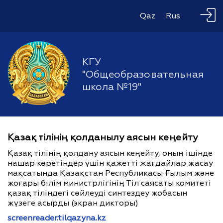
Qaz
Rus
КГУ
"Общеобразовательная
школа №19"
Қазақ тілінің қолданылу аясын кеңейту
Қазақ тілінің қолдану аясын кеңейту, оның ішінде
нашар көретіндер үшін қажетті жағдайлар жасау
мақсатында Қазақстан Республикасы Ғылым және
жоғары білім министрлігінің Тіл саясаты комитеті
қазақ тіліндегі сөйлеуді синтездеу жобасын
жүзеге асырды (экран дикторы)
screenreader.tilqazyna.kz